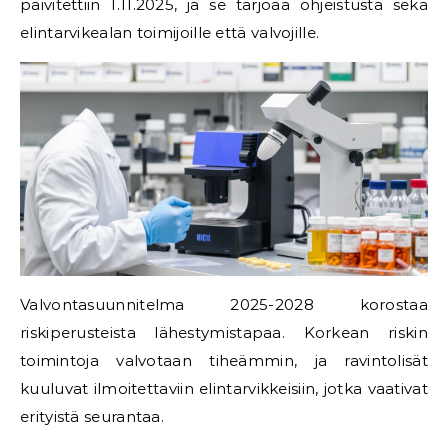
päivitettiin 1.11.2025, ja se tarjoaa ohjeistusta sekä
elintarvikealan toimijoille että valvojille.
Valvontasuunnitelma 2025-2028 korostaa
riskiperusteista lähestymistapaa. Korkean riskin
toimintoja valvotaan tiheämmin, ja ravintolisät
kuuluvat ilmoitettaviin elintarvikkeisiin, jotka vaativat
erityistä seurantaa.