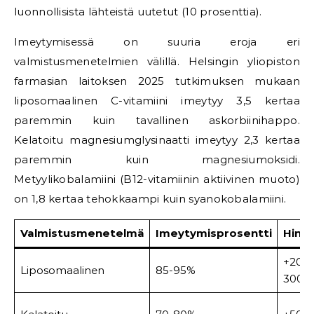
luonnollisista lähteistä uutetut (10 prosenttia).
Imeytymisessä on suuria eroja eri
valmistusmenetelmien välillä. Helsingin yliopiston
farmasian laitoksen 2025 tutkimuksen mukaan
liposomaalinen C-vitamiini imeytyy 3,5 kertaa
paremmin kuin tavallinen askorbiinihappo.
Kelatoitu magnesiumglysinaatti imeytyy 2,3 kertaa
paremmin kuin magnesiumoksidi.
Metyylikobalamiini (B12-vitamiinin aktiivinen muoto)
on 1,8 kertaa tehokkaampi kuin syanokobalamiini.
Valmistusmenetelmä
Imeytymisprosentti
Hint
+200-
Liposomaalinen
85-95%
300%