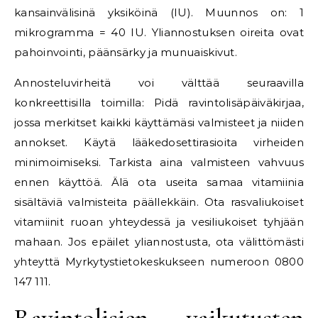
kansainvälisinä yksiköinä (IU). Muunnos on: 1
mikrogramma = 40 IU. Yliannostuksen oireita ovat
pahoinvointi, päänsärky ja munuaiskivut.
Annosteluvirheitä voi välttää seuraavilla
konkreettisilla toimilla: Pidä ravintolisäpäiväkirjaa,
jossa merkitset kaikki käyttämäsi valmisteet ja niiden
annokset. Käytä lääkedosettirasioita virheiden
minimoimiseksi. Tarkista aina valmisteen vahvuus
ennen käyttöä. Älä ota useita samaa vitamiinia
sisältäviä valmisteita päällekkäin. Ota rasvaliukoiset
vitamiinit ruoan yhteydessä ja vesiliukoiset tyhjään
mahaan. Jos epäilet yliannostusta, ota välittömästi
yhteyttä Myrkytystietokeskukseen numeroon 0800
147 111.
Ravintolisien vaikutusten