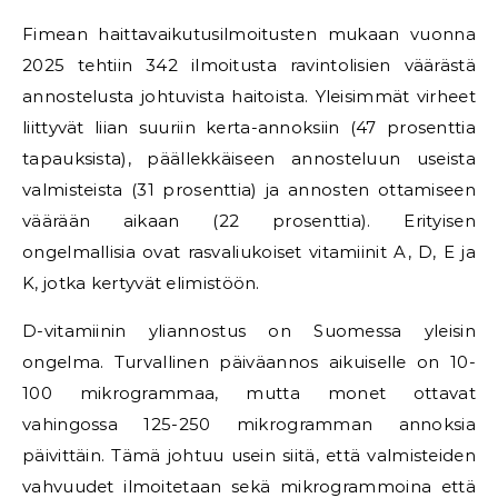
Fimean haittavaikutusilmoitusten mukaan vuonna
2025 tehtiin 342 ilmoitusta ravintolisien väärästä
annostelusta johtuvista haitoista. Yleisimmät virheet
liittyvät liian suuriin kerta-annoksiin (47 prosenttia
tapauksista), päällekkäiseen annosteluun useista
valmisteista (31 prosenttia) ja annosten ottamiseen
väärään aikaan (22 prosenttia). Erityisen
ongelmallisia ovat rasvaliukoiset vitamiinit A, D, E ja
K, jotka kertyvät elimistöön.
D-vitamiinin yliannostus on Suomessa yleisin
ongelma. Turvallinen päiväannos aikuiselle on 10-
100 mikrogrammaa, mutta monet ottavat
vahingossa 125-250 mikrogramman annoksia
päivittäin. Tämä johtuu usein siitä, että valmisteiden
vahvuudet ilmoitetaan sekä mikrogrammoina että