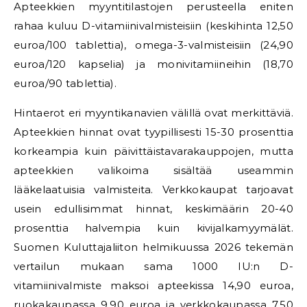
Apteekkien myyntitilastojen perusteella eniten
rahaa kuluu D-vitamiinivalmisteisiin (keskihinta 12,50
euroa/100 tablettia), omega-3-valmisteisiin (24,90
euroa/120 kapselia) ja monivitamiineihin (18,70
euroa/90 tablettia).
Hintaerot eri myyntikanavien välillä ovat merkittäviä.
Apteekkien hinnat ovat tyypillisesti 15-30 prosenttia
korkeampia kuin päivittäistavarakauppojen, mutta
apteekkien valikoima sisältää useammin
lääkelaatuisia valmisteita. Verkkokaupat tarjoavat
usein edullisimmat hinnat, keskimäärin 20-40
prosenttia halvempia kuin kivijalkamyymälät.
Suomen Kuluttajaliiton helmikuussa 2026 tekemän
vertailun mukaan sama 1000 IU:n D-
vitamiinivalmiste maksoi apteekissa 14,90 euroa,
ruokakaupassa 9,90 euroa ja verkkokaupassa 7,50