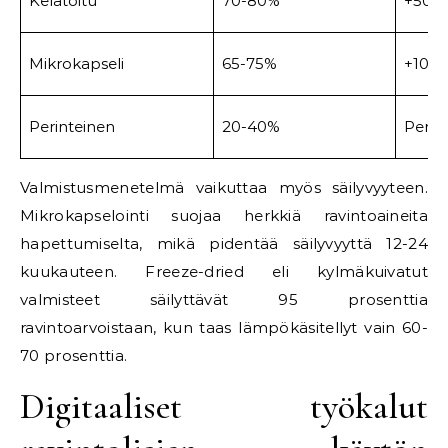
Kelatoitu
70-80%
+50-
Mikrokapseli
65-75%
+100-
Perinteinen
20-40%
Perus
Valmistusmenetelmä vaikuttaa myös säilyvyyteen.
Mikrokapselointi suojaa herkkiä ravintoaineita
hapettumiselta, mikä pidentää säilyvyyttä 12-24
kuukauteen. Freeze-dried eli kylmäkuivatut
valmisteet säilyttävät 95 prosenttia
ravintoarvoistaan, kun taas lämpökäsitellyt vain 60-
70 prosenttia.
Digitaaliset työkalut