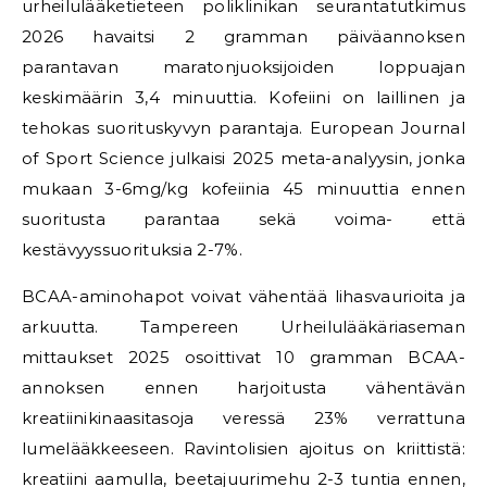
urheilulääketieteen poliklinikan seurantatutkimus
2026 havaitsi 2 gramman päiväannoksen
parantavan maratonjuoksijoiden loppuajan
keskimäärin 3,4 minuuttia. Kofeiini on laillinen ja
tehokas suorituskyvyn parantaja. European Journal
of Sport Science julkaisi 2025 meta-analyysin, jonka
mukaan 3-6mg/kg kofeiinia 45 minuuttia ennen
suoritusta parantaa sekä voima- että
kestävyyssuorituksia 2-7%.
BCAA-aminohapot voivat vähentää lihasvaurioita ja
arkuutta. Tampereen Urheilulääkäriaseman
mittaukset 2025 osoittivat 10 gramman BCAA-
annoksen ennen harjoitusta vähentävän
kreatiinikinaasitasoja veressä 23% verrattuna
lumelääkkeeseen. Ravintolisien ajoitus on kriittistä:
kreatiini aamulla, beetajuurimehu 2-3 tuntia ennen,