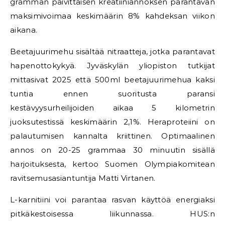
gramman päivittäisen kreatiiniannoksen parantavan
maksimivoimaa keskimäärin 8% kahdeksan viikon
aikana.
Beetajuurimehu sisältää nitraatteja, jotka parantavat
hapenottokykyä. Jyväskylän yliopiston tutkijat
mittasivat 2025 että 500ml beetajuurimehua kaksi
tuntia ennen suoritusta paransi
kestävyysurheilijoiden aikaa 5 kilometrin
juoksutestissä keskimäärin 2,1%. Heraproteiini on
palautumisen kannalta kriittinen. Optimaalinen
annos on 20-25 grammaa 30 minuutin sisällä
harjoituksesta, kertoo Suomen Olympiakomitean
ravitsemusasiantuntija Matti Virtanen.
L-karnitiini voi parantaa rasvan käyttöä energiaksi
pitkäkestoisessa liikunnassa. HUS:n