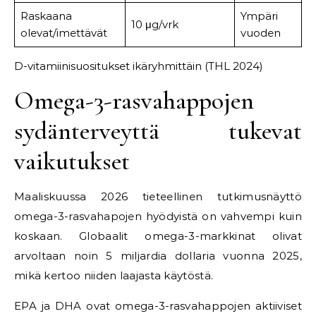
Raskaana
Ympäri
10 μg/vrk
olevat/imettävät
vuoden
D-vitamiinisuositukset ikäryhmittäin (THL 2024)
Omega-3-rasvahappojen
sydänterveyttä tukevat
vaikutukset
Maaliskuussa 2026 tieteellinen tutkimusnäyttö
omega-3-rasvahapojen hyödyistä on vahvempi kuin
koskaan. Globaalit omega-3-markkinat olivat
arvoltaan noin 5 miljardia dollaria vuonna 2025,
mikä kertoo niiden laajasta käytöstä.
EPA ja DHA ovat omega-3-rasvahappojen aktiiviset