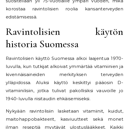
suositellaan yli 75-vuotiaille ympäri vuoden, mikä
korostaa ravintolisien roolia kansanterveyden
edistämisessä.
Ravintolisien käytön
historia Suomessa
Ravintolisien käyttö Suomessa alkoi laajentua 1970-
luvulla, kun tutkijat alkoivat ymmärtää vitamiinien ja
kivennäisaineiden merkityksen terveyden
ylläpidossa. Aluksi käyttö keskittyi pääosin D-
vitamiinilisiin, jotka tulivat pakollisiksi vauvoille jo
1940-luvulla riisitaudin ehkäisemiseksi.
Nykyään ravintolisiin lasketaan vitamiinit, kuidut,
maitohappobakteerit, kasviuutteet sekä monet
ilman reseptiä myytävät ulostuslääkkeet. Kaikki