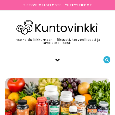
Skip to content
TIETOSUOJASELOSTE
YHTEYSTIEDOT
Inspiroidu liikkumaan – fiksusti, terveellisesti ja
tavoitteellisesti.