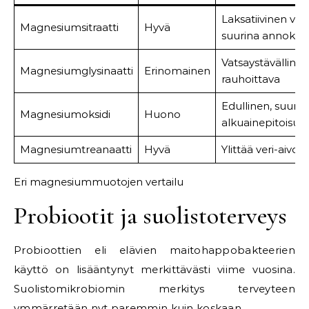
Laksatiivinen vai
Magnesiumsitraatti
Hyvä
suurina annoksi
Vatsaystävällinen
Magnesiumglysinaatti
Erinomainen
rauhoittava
Edullinen, suuri
Magnesiumoksidi
Huono
alkuainepitoisuu
Magnesiumtreanaatti
Hyvä
Ylittää veri-aivoe
Eri magnesiummuotojen vertailu
Probiootit ja suolistoterveys
Probioottien eli elävien maitohappobakteerien
käyttö on lisääntynyt merkittävästi viime vuosina.
Suolistomikrobiomin merkitys terveyteen
ymmärretään nyt paremmin kuin koskaan.