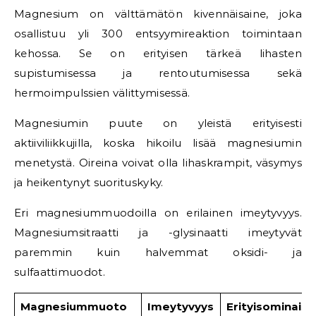
Magnesium on välttämätön kivennäisaine, joka
osallistuu yli 300 entsyymireaktion toimintaan
kehossa. Se on erityisen tärkeä lihasten
supistumisessa ja rentoutumisessa sekä
hermoimpulssien välittymisessä.
Magnesiumin puute on yleistä erityisesti
aktiiviliikkujilla, koska hikoilu lisää magnesiumin
menetystä. Oireina voivat olla lihaskrampit, väsymys
ja heikentynyt suorituskyky.
Eri magnesiummuodoilla on erilainen imeytyvyys.
Magnesiumsitraatti ja -glysinaatti imeytyvät
paremmin kuin halvemmat oksidi- ja
sulfaattimuodot.
Magnesiummuoto
Imeytyvyys
Erityisominais