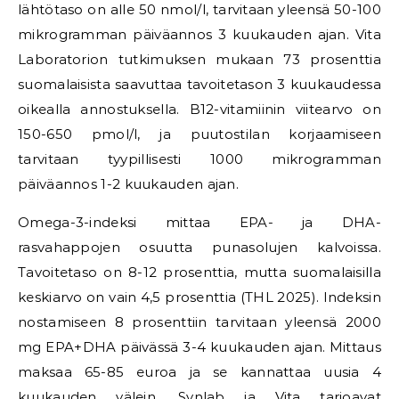
lähtötaso on alle 50 nmol/l, tarvitaan yleensä 50-100
mikrogramman päiväannos 3 kuukauden ajan. Vita
Laboratorion tutkimuksen mukaan 73 prosenttia
suomalaisista saavuttaa tavoitetason 3 kuukaudessa
oikealla annostuksella. B12-vitamiinin viitearvo on
150-650 pmol/l, ja puutostilan korjaamiseen
tarvitaan tyypillisesti 1000 mikrogramman
päiväannos 1-2 kuukauden ajan.
Omega-3-indeksi mittaa EPA- ja DHA-
rasvahappojen osuutta punasolujen kalvoissa.
Tavoitetaso on 8-12 prosenttia, mutta suomalaisilla
keskiarvo on vain 4,5 prosenttia (THL 2025). Indeksin
nostamiseen 8 prosenttiin tarvitaan yleensä 2000
mg EPA+DHA päivässä 3-4 kuukauden ajan. Mittaus
maksaa 65-85 euroa ja se kannattaa uusia 4
kuukauden välein. Synlab ja Vita tarjoavat