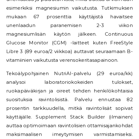
esimerkiksi magnesiumin vaikutusta. Tutkimuksen
mukaan 67 prosenttia käyttäjistä havaitsee
unenlaadun paranemisen 2-3 viikon
magnesiumlisän käytön jälkeen. Continuous
Glucose Monitor (CGM) -laitteet kuten FreeStyle
Libre 3 (89 euroa/2 viikkoa) auttavat seuraamaan B-
vitamiinien vaikutusta verensokeritasapainoon.
Tekoälypohjainen NutriAI-palvelu (29 euroa/kk)
analysoi laboratoriokokeiden tulokset,
ruokapäiväkirjan ja oireet tehden henkilökohtaisia
suosituksia ravintolisistä. Palvelu ennustaa 82
prosentin tarkkuudella, mitkä ravintolisät sopivat
käyttäjälle. Supplement Stack Builder (ilmainen)
auttaa optimoimaan ravintolisien ottamisajankohdat
maksimaalisen imeytymisen varmistamiseksi.