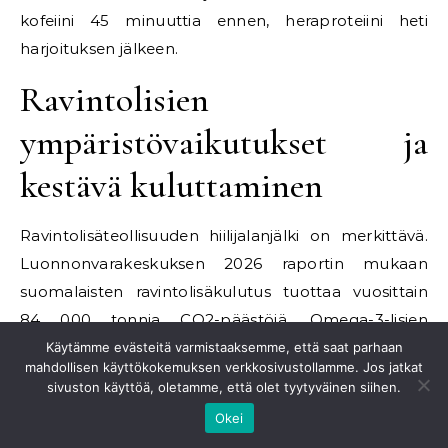
kofeiini 45 minuuttia ennen, heraproteiini heti
harjoituksen jälkeen.
Ravintolisien
ympäristövaikutukset ja
kestävä kuluttaminen
Ravintolisäteollisuuden hiilijalanjälki on merkittävä.
Luonnonvarakeskuksen 2026 raportin mukaan
suomalaisten ravintolisäkulutus tuottaa vuosittain
84 000 tonnia CO2-päästöjä. Omega-3-lisien
tuotanto kalaöljystä kuluttaa villejä kalakantoja.
Käytämme evästeitä varmistaaksemme, että saat parhaan
mahdollisen käyttökokemuksen verkkosivustollamme. Jos jatkat
MSC-sertifioitu kalaöljy takaa kestävän kalastuksen,
sivuston käyttöä, oletamme, että olet tyytyväinen siihen.
mutta maksaa 15-25% enemmän kuin
Okei
sertifioimaton.