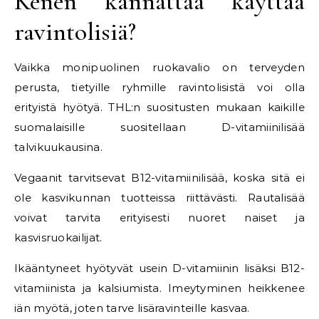
Kenen kannattaa käyttää
ravintolisiä?
Vaikka monipuolinen ruokavalio on terveyden
perusta, tietyille ryhmille ravintolisistä voi olla
erityistä hyötyä. THL:n suositusten mukaan kaikille
suomalaisille suositellaan D-vitamiinilisää
talvikuukausina.
Vegaanit tarvitsevat B12-vitamiinilisää, koska sitä ei
ole kasvikunnan tuotteissa riittävästi. Rautalisää
voivat tarvita erityisesti nuoret naiset ja
kasvisruokailijat.
Ikääntyneet hyötyvät usein D-vitamiinin lisäksi B12-
vitamiinista ja kalsiumista. Imeytyminen heikkenee
iän myötä, joten tarve lisäravinteille kasvaa.