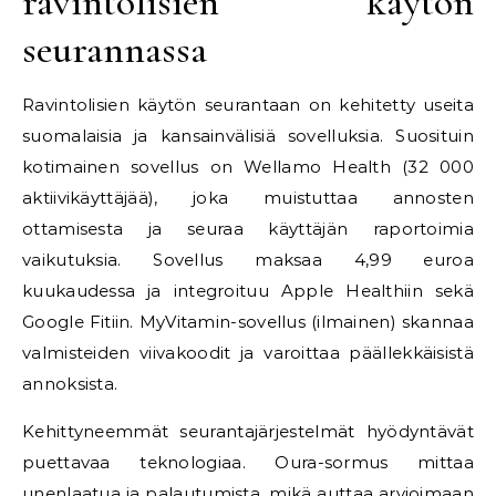
ravintolisien käytön
seurannassa
Ravintolisien käytön seurantaan on kehitetty useita
suomalaisia ja kansainvälisiä sovelluksia. Suosituin
kotimainen sovellus on Wellamo Health (32 000
aktiivikäyttäjää), joka muistuttaa annosten
ottamisesta ja seuraa käyttäjän raportoimia
vaikutuksia. Sovellus maksaa 4,99 euroa
kuukaudessa ja integroituu Apple Healthiin sekä
Google Fitiin. MyVitamin-sovellus (ilmainen) skannaa
valmisteiden viivakoodit ja varoittaa päällekkäisistä
annoksista.
Kehittyneemmät seurantajärjestelmät hyödyntävät
puettavaa teknologiaa. Oura-sormus mittaa
unenlaatua ja palautumista, mikä auttaa arvioimaan