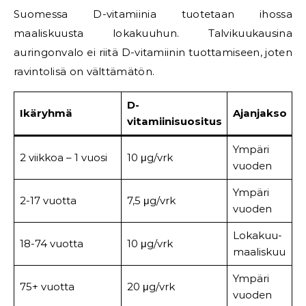
Suomessa D-vitamiinia tuotetaan ihossa
maaliskuusta lokakuuhun. Talvikuukausina
auringonvalo ei riitä D-vitamiinin tuottamiseen, joten
ravintolisä on välttämätön.
D-
Ikäryhmä
Ajanjakso
vitamiinisuositus
Ympäri
2 viikkoa – 1 vuosi
10 μg/vrk
vuoden
Ympäri
2-17 vuotta
7,5 μg/vrk
vuoden
Lokakuu-
18-74 vuotta
10 μg/vrk
maaliskuu
Ympäri
75+ vuotta
20 μg/vrk
vuoden