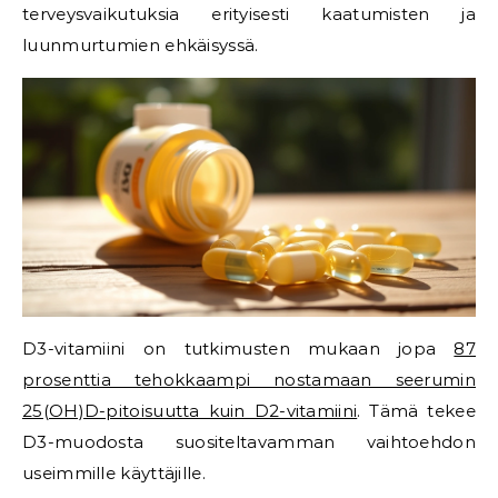
terveysvaikutuksia erityisesti kaatumisten ja
luunmurtumien ehkäisyssä.
D3-vitamiini on tutkimusten mukaan jopa
87
prosenttia tehokkaampi nostamaan seerumin
25(OH)D-pitoisuutta kuin D2-vitamiini
. Tämä tekee
D3-muodosta suositeltavamman vaihtoehdon
useimmille käyttäjille.