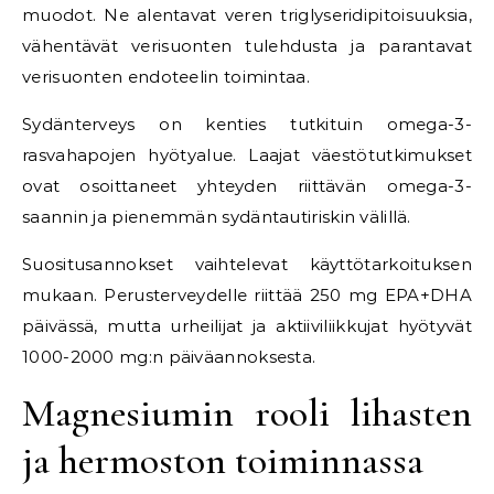
muodot. Ne alentavat veren triglyseridipitoisuuksia,
vähentävät verisuonten tulehdusta ja parantavat
verisuonten endoteelin toimintaa.
Sydänterveys on kenties tutkituin omega-3-
rasvahapojen hyötyalue. Laajat väestötutkimukset
ovat osoittaneet yhteyden riittävän omega-3-
saannin ja pienemmän sydäntautiriskin välillä.
Suositusannokset vaihtelevat käyttötarkoituksen
mukaan. Perusterveydelle riittää 250 mg EPA+DHA
päivässä, mutta urheilijat ja aktiiviliikkujat hyötyvät
1000-2000 mg:n päiväannoksesta.
Magnesiumin rooli lihasten
ja hermoston toiminnassa