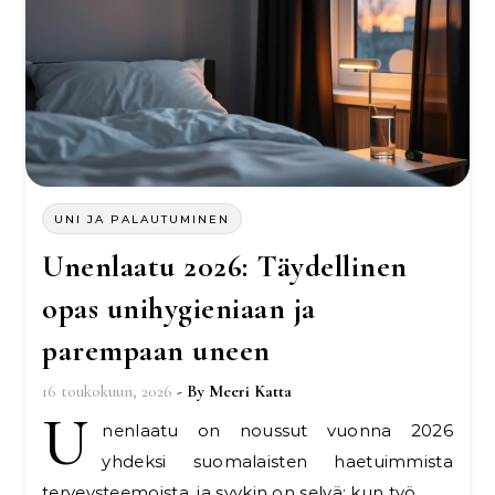
UNI JA PALAUTUMINEN
Unenlaatu 2026: Täydellinen
opas unihygieniaan ja
parempaan uneen
16 toukokuun, 2026
- By
Meeri Katta
U
nenlaatu on noussut vuonna 2026
yhdeksi suomalaisten haetuimmista
terveysteemoista, ja syykin on selvä: kun työ,…