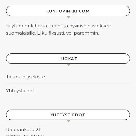
KUNTOVINKKI.COM
käytännönläheisiä treeni- ja hyvinvointivinkkejä
suomalaisille. Liiku fiksusti, voi paremmin.
LUOKAT
Tietosuojaseloste
Yhteystiedot
YHTEYSTIEDOT
Rauhankatu 21