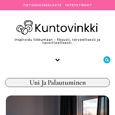
Skip to content
TIETOSUOJASELOSTE
YHTEYSTIEDOT
Inspiroidu liikkumaan – fiksusti, terveellisesti ja
tavoitteellisesti.
Uni Ja Palautuminen