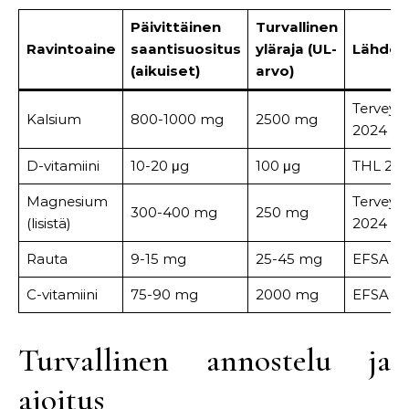
Päivittäinen
Turvallinen
Ravintoaine
saantisuositus
yläraja (UL-
Lähde
(aikuiset)
arvo)
Terveysk
Kalsium
800-1000 mg
2500 mg
2024
D-vitamiini
10-20 μg
100 μg
THL 20
Magnesium
Terveysk
300-400 mg
250 mg
(lisistä)
2024
Rauta
9-15 mg
25-45 mg
EFSA 2
C-vitamiini
75-90 mg
2000 mg
EFSA 2
Turvallinen annostelu ja
ajoitus