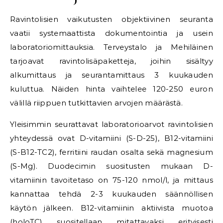
Ravintolisien vaikutusten objektiivinen seuranta
vaatii systemaattista dokumentointia ja usein
laboratoriomittauksia. Terveystalo ja Mehiläinen
tarjoavat ravintolisäpaketteja, joihin sisältyy
alkumittaus ja seurantamittaus 3 kuukauden
kuluttua. Näiden hinta vaihtelee 120-250 euron
välillä riippuen tutkittavien arvojen määrästä.
Yleisimmin seurattavat laboratorioarvot ravintolisien
yhteydessä ovat D-vitamiini (S-D-25), B12-vitamiini
(S-B12-TC2), ferritiini raudan osalta sekä magnesium
(S-Mg). Duodecimin suositusten mukaan D-
vitamiinin tavoitetaso on 75-120 nmol/l, ja mittaus
kannattaa tehdä 2-3 kuukauden säännöllisen
käytön jälkeen. B12-vitamiinin aktiivista muotoa
(holoTC) suositellaan mitattavaksi erityisesti