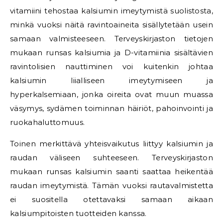
vitamiini tehostaa kalsiumin imeytymistä suolistosta,
minkä vuoksi näitä ravintoaineita sisällytetään usein
samaan valmisteeseen. Terveyskirjaston tietojen
mukaan runsas kalsiumia ja D-vitamiinia sisältävien
ravintolisien nauttiminen voi kuitenkin johtaa
kalsiumin liialliseen imeytymiseen ja
hyperkalsemiaan, jonka oireita ovat muun muassa
väsymys, sydämen toiminnan häiriöt, pahoinvointi ja
ruokahaluttomuus.
Toinen merkittävä yhteisvaikutus liittyy kalsiumin ja
raudan väliseen suhteeseen. Terveyskirjaston
mukaan runsas kalsiumin saanti saattaa heikentää
raudan imeytymistä. Tämän vuoksi rautavalmistetta
ei suositella otettavaksi samaan aikaan
kalsiumpitoisten tuotteiden kanssa.