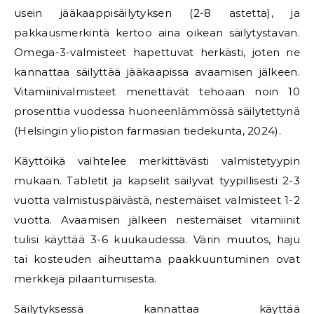
usein jääkaappisäilytyksen (2-8 astetta), ja
pakkausmerkintä kertoo aina oikean säilytystavan.
Omega-3-valmisteet hapettuvat herkästi, joten ne
kannattaa säilyttää jääkaapissa avaamisen jälkeen.
Vitamiinivalmisteet menettävät tehoaan noin 10
prosenttia vuodessa huoneenlämmössä säilytettynä
(Helsingin yliopiston farmasian tiedekunta, 2024).
Käyttöikä vaihtelee merkittävästi valmistetyypin
mukaan. Tabletit ja kapselit säilyvät tyypillisesti 2-3
vuotta valmistuspäivästä, nestemäiset valmisteet 1-2
vuotta. Avaamisen jälkeen nestemäiset vitamiinit
tulisi käyttää 3-6 kuukaudessa. Värin muutos, haju
tai kosteuden aiheuttama paakkuuntuminen ovat
merkkejä pilaantumisesta.
Säilytyksessä kannattaa käyttää