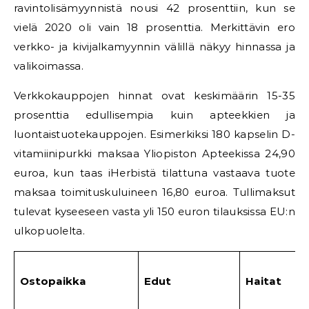
ravintolisämyynnistä nousi 42 prosenttiin, kun se
vielä 2020 oli vain 18 prosenttia. Merkittävin ero
verkko- ja kivijalkamyynnin välillä näkyy hinnassa ja
valikoimassa.
Verkkokauppojen hinnat ovat keskimäärin 15-35
prosenttia edullisempia kuin apteekkien ja
luontaistuotekauppojen. Esimerkiksi 180 kapselin D-
vitamiinipurkki maksaa Yliopiston Apteekissa 24,90
euroa, kun taas iHerbistä tilattuna vastaava tuote
maksaa toimituskuluineen 16,80 euroa. Tullimaksut
tulevat kyseeseen vasta yli 150 euron tilauksissa EU:n
ulkopuolelta.
Ostopaikka
Edut
Haitat