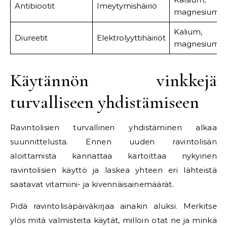
Antibiootit
Imeytymishäiriö
magnesium
Kalium,
Diureetit
Elektrolyyttihäiriöt
magnesium
Käytännön vinkkejä
turvalliseen yhdistämiseen
Ravintolisien turvallinen yhdistäminen alkaa
suunnittelusta. Ennen uuden ravintolisän
aloittamista kannattaa kartoittaa nykyinen
ravintolisien käyttö ja laskea yhteen eri lähteistä
saatavat vitamiini- ja kivennäisainemäärät.
Pidä ravintolisäpäiväkirjaa ainakin aluksi. Merkitse
ylös mitä valmisteita käytät, milloin otat ne ja minkä