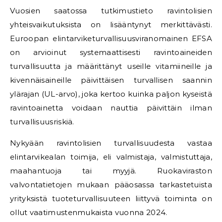
Vuosien saatossa tutkimustieto ravintolisien
yhteisvaikutuksista on lisääntynyt merkittävästi.
Euroopan elintarviketurvallisuusviranomainen EFSA
on arvioinut systemaattisesti ravintoaineiden
turvallisuutta ja määrittänyt useille vitamiineille ja
kivennäisaineille päivittäisen turvallisen saannin
ylärajan (UL-arvo), joka kertoo kuinka paljon kyseistä
ravintoainetta voidaan nauttia päivittäin ilman
turvallisuusriskiä.
Nykyään ravintolisien turvallisuudesta vastaa
elintarvikealan toimija, eli valmistaja, valmistuttaja,
maahantuoja tai myyjä. Ruokaviraston
valvontatietojen mukaan pääosassa tarkastetuista
yrityksistä tuoteturvallisuuteen liittyvä toiminta on
ollut vaatimustenmukaista vuonna 2024.