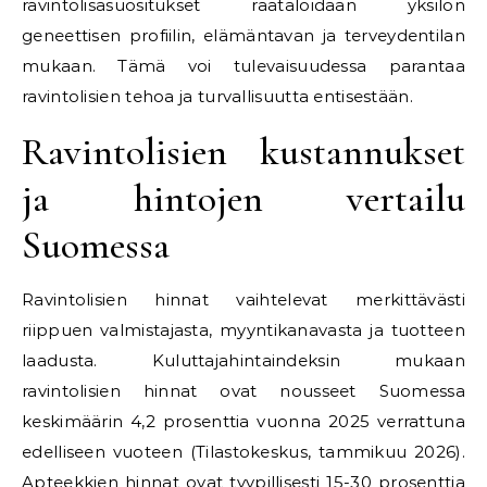
ravintolisäsuositukset räätälöidään yksilön
geneettisen profiilin, elämäntavan ja terveydentilan
mukaan. Tämä voi tulevaisuudessa parantaa
ravintolisien tehoa ja turvallisuutta entisestään.
Ravintolisien kustannukset
ja hintojen vertailu
Suomessa
Ravintolisien hinnat vaihtelevat merkittävästi
riippuen valmistajasta, myyntikanavasta ja tuotteen
laadusta. Kuluttajahintaindeksin mukaan
ravintolisien hinnat ovat nousseet Suomessa
keskimäärin 4,2 prosenttia vuonna 2025 verrattuna
edelliseen vuoteen (Tilastokeskus, tammikuu 2026).
Apteekkien hinnat ovat tyypillisesti 15-30 prosenttia