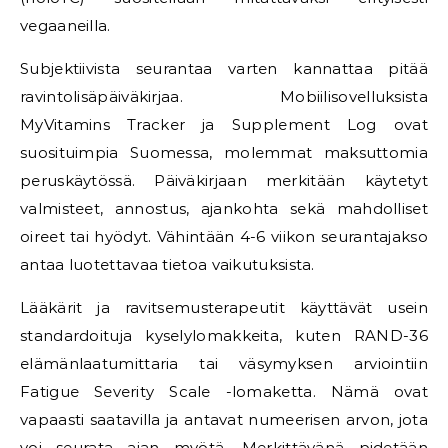
vegaaneilla.
Subjektiivista seurantaa varten kannattaa pitää
ravintolisäpäiväkirjaa. Mobiilisovelluksista
MyVitamins Tracker ja Supplement Log ovat
suosituimpia Suomessa, molemmat maksuttomia
peruskäytössä. Päiväkirjaan merkitään käytetyt
valmisteet, annostus, ajankohta sekä mahdolliset
oireet tai hyödyt. Vähintään 4-6 viikon seurantajakso
antaa luotettavaa tietoa vaikutuksista.
Lääkärit ja ravitsemusterapeutit käyttävät usein
standardoituja kyselylomakkeita, kuten RAND-36
elämänlaatumittaria tai väsymyksen arviointiin
Fatigue Severity Scale -lomaketta. Nämä ovat
vapaasti saatavilla ja antavat numeerisen arvon, jota
voi seurata ajan myötä. Merkittävänä pidetään