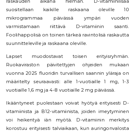
raskauden aikana hieman. D-vitamiinilisää
suositellaan kaikille raskaana oleville 10
mikrogrammaa päivässä ympäri vuoden
varmistamaan riittävä D-vitamiinin saanti.
Foolihappolisä on toinen tärkeä ravintolisä raskautta
suunnitteleville ja raskaana oleville.
Lapset muodostavat toisen erityisryhmän.
Ruokaviraston päivitettyjen ohjeiden mukaan
vuonna 2025 fluoridin turvallisen saannin yläraja on
määritelty seuraavasti: alle 1-vuotiaille 1 mg, 1-3
vuotiaille 1,6 mg ja 4-8 vuotiaille 2 mg päivässä.
Ikääntyneet puolestaan voivat hyötyä erityisesti D-
vitamiinista ja B12-vitamiinista, joiden imeytyminen
voi heikentyä iän myötä. D-vitamiinin merkitys
korostuu erityisesti talviaikaan, kun auringonvalosta