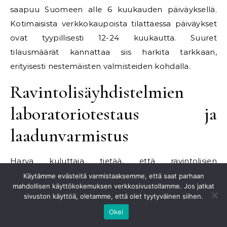
saapuu Suomeen alle 6 kuukauden päiväyksellä.
Kotimaisista verkkokaupoista tilattaessa päiväykset
ovat tyypillisesti 12-24 kuukautta. Suuret
tilausmäärät kannattaa siis harkita tarkkaan,
erityisesti nestemäisten valmisteiden kohdalla.
Ravintolisäyhdistelmien
laboratoriotestaus ja
laadunvarmistus
Harva kuluttaja tietää, että ravintolisien
yhteensopivuutta voi testata laboratoriossa.
Käytämme evästeitä varmistaaksemme, että saat parhaan
mahdollisen käyttökokemuksen verkkosivustollamme. Jos jatkat
Suomessa toimii kolme akkreditoitua laboratoriota,
sivuston käyttöä, oletamme, että olet tyytyväinen siihen.
jotka tekevät kuluttajatestauksia: Eurofins Scientific
Okei
Finland, Metropolilab ja SGS Finland. Testaus