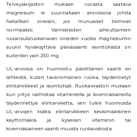
Terveyskirjaston mukaan ruoasta saatava
magnesium ei suurinakaan annoksina johda
haitallisiin oireisiin, jos munuaiset toimivat
normaalisti. Valmisteiden aiheuttamien
ruoansulatuskanavan oireiden vuoksi magnesiumin
suurin hyväksyttävä päiväsaanti ravintolisistä on
kuitenkin vain 250 mg.
UL-arvossa on huomioitu päivittäinen saanti eri
lähteistä, kuten tavanomainen ruoka, täydennetyt
elintarvikkeet ja ravintolisät. Ruokaviraston mukaan
kun yritys valmistaa vitamiineilla ja kivennäisaineilla
täydennettyä elintarviketta, sen tulee huomioida
UL-arvojen lisäksi elintarvikkeen keskimääräinen
käyttömäärä ja kyseisen vitamiinin tai
kivennäisaineen saanti muusta ruokavaliosta.