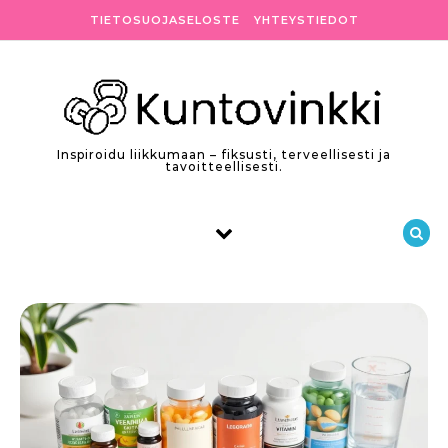
Skip to content
TIETOSUOJASELOSTE
YHTEYSTIEDOT
Inspiroidu liikkumaan – fiksusti, terveellisesti ja
tavoitteellisesti.