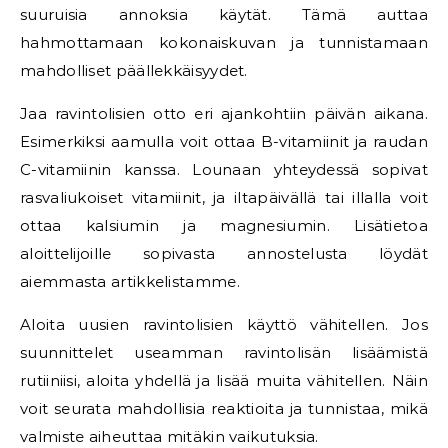
suuruisia annoksia käytät. Tämä auttaa
hahmottamaan kokonaiskuvan ja tunnistamaan
mahdolliset päällekkäisyydet.
Jaa ravintolisien otto eri ajankohtiin päivän aikana.
Esimerkiksi aamulla voit ottaa B-vitamiinit ja raudan
C-vitamiinin kanssa. Lounaan yhteydessä sopivat
rasvaliukoiset vitamiinit, ja iltapäivällä tai illalla voit
ottaa kalsiumin ja magnesiumin. Lisätietoa
aloittelijoille sopivasta annostelusta löydät
aiemmasta artikkelistamme.
Aloita uusien ravintolisien käyttö vähitellen. Jos
suunnittelet useamman ravintolisän lisäämistä
rutiiniisi, aloita yhdellä ja lisää muita vähitellen. Näin
voit seurata mahdollisia reaktioita ja tunnistaa, mikä
valmiste aiheuttaa mitäkin vaikutuksia.