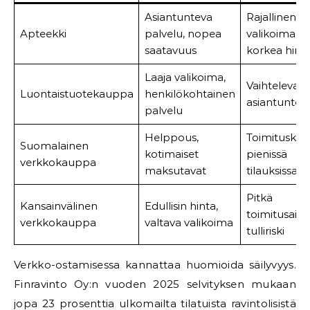
Asiantunteva
Rajallinen
Apteekki
palvelu, nopea
valikoima,
saatavuus
korkea hint
Laaja valikoima,
Vaihteleva
Luontaistuotekauppa
henkilökohtainen
asiantunte
palvelu
Helppous,
Toimituskul
Suomalainen
kotimaiset
pienissä
verkkokauppa
maksutavat
tilauksissa
Pitkä
Kansainvälinen
Edullisin hinta,
toimitusaika
verkkokauppa
valtava valikoima
tulliriski
Verkko-ostamisessa kannattaa huomioida säilyvyys.
Finravinto Oy:n vuoden 2025 selvityksen mukaan
jopa 23 prosenttia ulkomailta tilatuista ravintolisistä