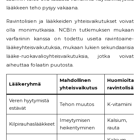
lääkkeen teho pysyy vakaana.
Ravintolisien ja lääkkeiden yhteisvaikutukset voivat
olla monimutkaisia. NCBI:n tutkimuksen mukaan
varfariinin kanssa on todettu useita ravintoaine-
lääkeyhteisvaikutuksia, mukaan lukien sekundaarisia
lääke-ruokavalioyhteisvaikutuksia, jotka voivat
aiheuttaa folaatin puutosta.
Mahdollinen
Huomioitava
Lääkeryhmä
yhteisvaikutus
ravintolisä
Veren hyytymistä
Tehon muutos
K-vitamiini
estävät
Imeytymisen
Kalsium,
Kilpirauhaslääkkeet
heikentyminen
rauta
Kalsium,