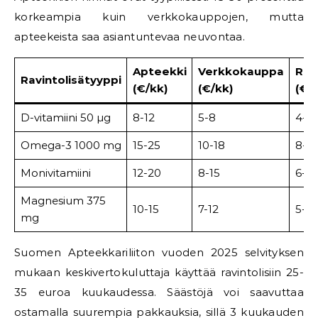
korkeampia kuin verkkokauppojen, mutta
apteekeista saa asiantuntevaa neuvontaa.
Apteekki
Verkkokauppa
Ruo
Ravintolisätyyppi
(€/kk)
(€/kk)
(€/
D-vitamiini 50 µg
8-12
5-8
4-7
Omega-3 1000 mg
15-25
10-18
8-15
Monivitamiini
12-20
8-15
6-12
Magnesium 375
10-15
7-12
5-10
mg
Suomen Apteekkariliiton vuoden 2025 selvityksen
mukaan keskivertokuluttaja käyttää ravintolisiin 25-
35 euroa kuukaudessa. Säästöjä voi saavuttaa
ostamalla suurempia pakkauksia, sillä 3 kuukauden