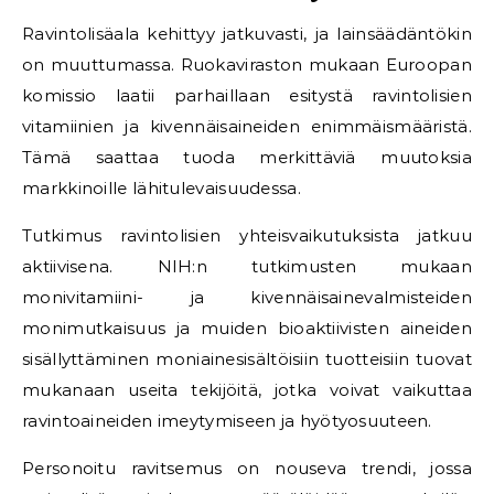
Ravintolisäala kehittyy jatkuvasti, ja lainsäädäntökin
on muuttumassa. Ruokaviraston mukaan Euroopan
komissio laatii parhaillaan esitystä ravintolisien
vitamiinien ja kivennäisaineiden enimmäismääristä.
Tämä saattaa tuoda merkittäviä muutoksia
markkinoille lähitulevaisuudessa.
Tutkimus ravintolisien yhteisvaikutuksista jatkuu
aktiivisena. NIH:n tutkimusten mukaan
monivitamiini- ja kivennäisainevalmisteiden
monimutkaisuus ja muiden bioaktiivisten aineiden
sisällyttäminen moniainesisältöisiin tuotteisiin tuovat
mukanaan useita tekijöitä, jotka voivat vaikuttaa
ravintoaineiden imeytymiseen ja hyötyosuuteen.
Personoitu ravitsemus on nouseva trendi, jossa