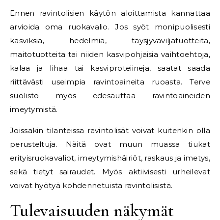
Ennen ravintolisien käytön aloittamista kannattaa
arvioida oma ruokavalio. Jos syöt monipuolisesti
kasviksia, hedelmiä, täysjyväviljatuotteita,
maitotuotteita tai niiden kasvipohjaisia vaihtoehtoja,
kalaa ja lihaa tai kasviproteiineja, saatat saada
riittävästi useimpia ravintoaineita ruoasta. Terve
suolisto myös edesauttaa ravintoaineiden
imeytymistä.
Joissakin tilanteissa ravintolisät voivat kuitenkin olla
perusteltuja. Näitä ovat muun muassa tiukat
erityisruokavaliot, imeytymishäiriöt, raskaus ja imetys,
sekä tietyt sairaudet. Myös aktiivisesti urheilevat
voivat hyötyä kohdennetuista ravintolisistä.
Tulevaisuuden näkymät