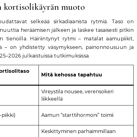
n kortisolikäyrän muoto
oudattavat selkeää sirkadiaanista rytmiä. Taso on
uttia heräämisen jälkeen ja laskee tasaisesti pitkin
 tienoilla. Häiriintynyt rytmi – matalat aamupiikit,
käyrä – on yhdistetty väsymykseen, painonnousuun ja
–2026 julkaistuissa tutkimuksissa.
ortisolitaso
Mitä kehossa tapahtuu
Vireystila nousee, verensokeri
liikkeellä
piikki)
Aamun “starttihormoni” toimii
Keskittyminen parhaimmillaan