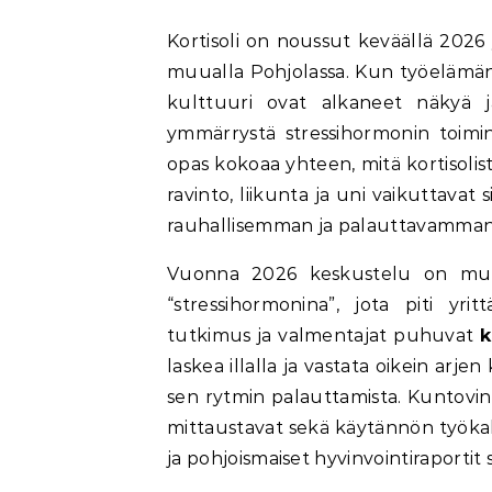
Kortisoli on noussut keväällä 2026 yhdeksi puhutuimmista terveysaiheista Suomessa ja
muualla Pohjolassa. Kun työelämän 
kulttuuri ovat alkaneet näkyä j
ymmärrystä stressihormonin toimin
opas kokoaa yhteen, mitä kortisolist
ravinto, liikunta ja uni vaikuttava
rauhallisemman ja palauttavamman 
Vuonna 2026 keskustelu on muutt
“stressihormonina”, jota piti yr
tutkimus ja valmentajat puhuvat
k
laskea illalla ja vastata oikein arj
sen rytmin palauttamista. Kuntovink
mittaustavat sekä käytännön työkal
ja pohjoismaiset hyvinvointiraportit s