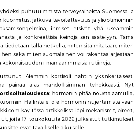
kuormitus, jatkuva tavoitettavuus ja ylioptimoinnin
aksamisongelmina, ihmiset etsivät yhä useammin
nasta ja konkreettisia keinoja sen säätelyyn. Tämä
a tiedetään tällä hetkellä, miten sitä mitataan, miten
t siihen sekä miten suomalainen voi rakentaa arjestaan
kokonaisuuden ilman äärimmäisiä rutiineja.
unut. Aiemmin kortisoli nähtiin yksinkertaisesti
ittää painaa alas mahdollisimman tehokkaasti. Nyt
ortisolitaloudesta
: hormonin pitää nousta aamulla,
en kuormiin. Hallinta ei ole hormonin nujertamista vaan
ki.com käy tässä artikkelissa läpi mekanismit, oireet,
ut, joita 17. toukokuuta 2026 julkaistut tutkimukset
uosittelevat tavalliselle aikuiselle.