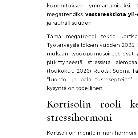
kuormituksen ymmärtämiseksi
megatrendiksi
vastareaktiota yli-
ja rauhallisuuden.
Tämä megatrendi tekee kortisoli
Työterveyslaitoksen vuoden 2025 
mukaan työuupumusoireet ovat ylei
pitkittyneestä stressistä aiempa
(toukokuu 2026) Ruotsi, Suomi, Ta
“luonto- ja palautusresepteinä” l
kysyntä on todellinen.
Kortisolin rooli 
stressihormoni
Kortisoli on monitoiminen hormoni,