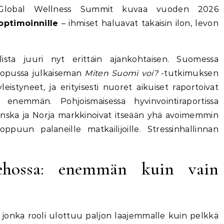
. Global Wellness Summit kuvaa vuoden 2026
optimoinnille
– ihmiset haluavat takaisin ilon, levon
sta juuri nyt erittäin ajankohtaisen. Suomessa
lopussa julkaiseman
Miten Suomi voi?
-tutkimuksen
styneet, ja erityisesti nuoret aikuiset raportoivat
a enemmän. Pohjoismaisessa hyvinvointiraportissa
nska ja Norja markkinoivat itseään yhä avoimemmin
oppuun palaneille matkailijoille. Stressinhallinnan
kehossa: enemmän kuin vain
 jonka rooli ulottuu paljon laajemmalle kuin pelkkä