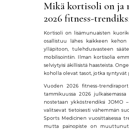
Mikä kortisoli on ja
2026 fitness-trendiks
Kortisoli on lisämunuaisten kuori
osallistuu lähes kaikkeen kehon 
ylläpitoon, tulehdusvasteen sääte
mobilisointiin. Ilman kortisolia e
selviytyisi äkillisistä haasteista. Ong
koholla olevat tasot, jotka syntyvät
Vuoden 2026 fitness-trendiraportei
tammikuussa 2026 julkaisemassa 
nostetaan ykköstrendiksi JOMO – J
valitsevat tietoisesti vähemmän s
Sports Medicinen vuosittaisessa t
mutta painopiste on muuttunut: