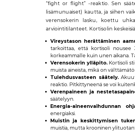
“fight or flight” -reaktio. Sen sä
lisämunuaiset) kautta, ja siihen vai
verensokerin lasku, koettu uhka, 
arviointitilanteet. Kortisolin keskeisi
Vireystason herättäminen aamu
tarkoittaa, että kortisoli nous
korkeammalle kuin unen aikana. Täm
Verensokerin ylläpito.
Kortisoli s
muista aineista, mikä on välttämätö
Tulehdusvasteen säätely.
Akuuti
reaktio. Pitkittyneenä se voi kuit
Verenpaineen ja nestetasapaino
säätelyyn.
Energia-aineenvaihdunnan ohj
energiaksi.
Muistin ja keskittymisen tuke
muistia, mutta krooninen ylituotan