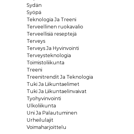
Sydän
Syöpä
Teknologia Ja Treeni
Terveellinen ruokavalio
Terveellisiä reseptejä
Terveys
Terveys Ja Hyvinvointi
Terveysteknologia
Toimistoliikunta
Treeni
Treenitrendit Ja Teknologia
Tuki Ja Liikuntaelimet
Tuki Ja Liikuntaelinvaivat
Tyohyvinvointi
Ulkoliikunta
Uni Ja Palautuminen
Urheilulajit
Voimaharjoittelu