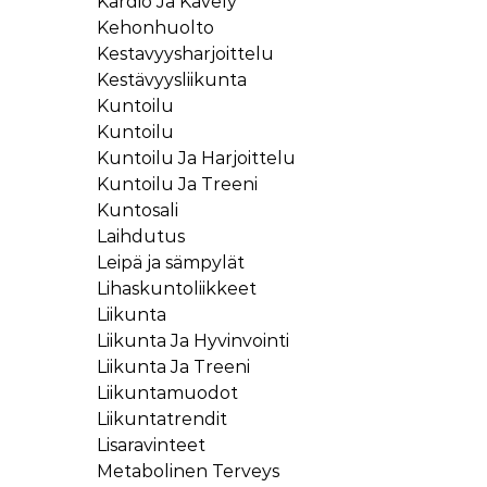
Kardio Ja Kavely
Kehonhuolto
Kestavyysharjoittelu
Kestävyysliikunta
Kuntoilu
Kuntoilu
Kuntoilu Ja Harjoittelu
Kuntoilu Ja Treeni
Kuntosali
Laihdutus
Leipä ja sämpylät
Lihaskuntoliikkeet
Liikunta
Liikunta Ja Hyvinvointi
Liikunta Ja Treeni
Liikuntamuodot
Liikuntatrendit
Lisaravinteet
Metabolinen Terveys