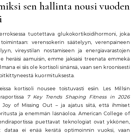
 miksi sen hallinta nousi vuoden
i
kerroksessa tuotettava glukokortikoidihormoni, joka
toimintaan: verensokerin säätelyyn, verenpaineen
lyyn, vireystilan nostamiseen ja energiavarastojen
mme heräisi aamuisin, emme jaksaisi treenata emmekä
elmana ei siis ole kortisoli sinänsä, vaan sen kroonisesti
 pitkittyneestä kuormituksesta.
ssa kortisoli nousee toistuvasti esiin. Les Millsin
raportissa
7 Key Trends Shaping Fitness in 2026
oy of Missing Out – ja ajatus siitä, että ihmiset
uoritusta ja enemmän läsnäoloa. American College of
rendiraportissa puettavat teknologiat ovat ykkönen,
 dataa ei enää kerätä optimoinnin vuoksi, vaan