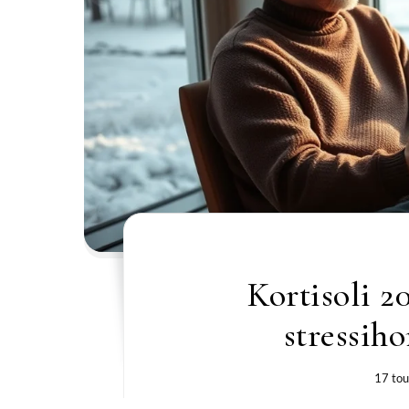
Kortisoli 2
stressih
17 to