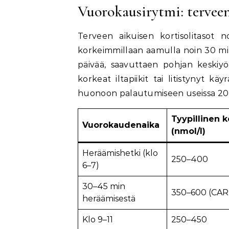
Vuorokausirytmi: tervee
Terveen aikuisen kortisolitasot n
korkeimmillaan aamulla noin 30 minu
päivää, saavuttaen pohjan keskiyön
korkeat iltapiikit tai litistynyt 
huonoon palautumiseen useissa 2025
Tyypillinen k
Vuorokaudenaika
(nmol/l)
Heräämishetki (klo
250–400
6–7)
30–45 min
350–600 (CAR-
heräämisestä
Klo 9–11
250–450