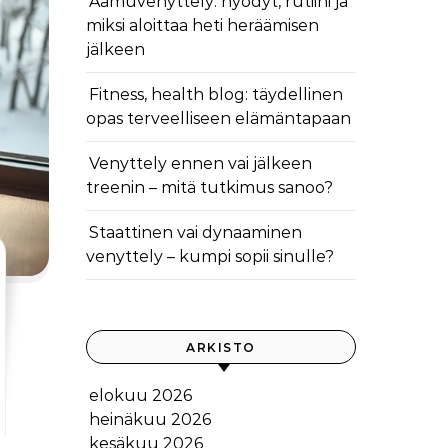
Aamuvenyttely: hyödyt, rutiini ja
miksi aloittaa heti heräämisen
jälkeen
Fitness, health blog: täydellinen
opas terveelliseen elämäntapaan
Venyttely ennen vai jälkeen
treenin – mitä tutkimus sanoo?
Staattinen vai dynaaminen
venyttely – kumpi sopii sinulle?
ARKISTO
elokuu 2026
heinäkuu 2026
kesäkuu 2026