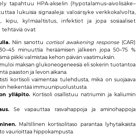
ätely tapahtuu HPA-akselin (hypotalamus–aivolisäke–
kuttaa lukuisia signaaleja: valoärsyke verkkokalvolta,
kipu, kylmäaltistus, infektiot ja jopa sosiaaliset
ä tehtäviä ovat:
lla.
Niin sanottu
cortisol awakening response
(CAR)
ee 30–45 minuuttia heräämisen jälkeen jopa 50–75 %
ä piikki valmistaa kehon päivän vaatimuksiin.
timuloi maksan glukoneogeneesiä eli sokerin tuotantoa
ntä paaston ja levon aikana.
sti kortisoli vaimentaa tulehdusta, mikä on suojaava
enkin heikentää immuunipuolustusta.
n ylläpito.
Kortisoli osallistuu natriumin ja kaliumin
aus.
Se vapauttaa rasvahappoja ja aminohappoja
minen.
Maltillinen kortisolitaso parantaa lyhytaikaista
to vaurioittaa hippokampusta.