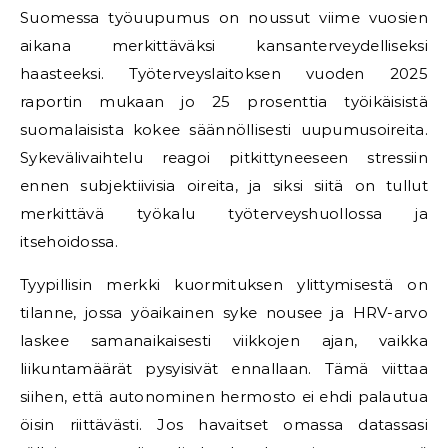
Suomessa työuupumus on noussut viime vuosien
aikana merkittäväksi kansanterveydelliseksi
haasteeksi. Työterveyslaitoksen vuoden 2025
raportin mukaan jo 25 prosenttia työikäisistä
suomalaisista kokee säännöllisesti uupumusoireita.
Sykevälivaihtelu reagoi pitkittyneeseen stressiin
ennen subjektiivisia oireita, ja siksi siitä on tullut
merkittävä työkalu työterveyshuollossa ja
itsehoidossa.
Tyypillisin merkki kuormituksen ylittymisestä on
tilanne, jossa yöaikainen syke nousee ja HRV-arvo
laskee samanaikaisesti viikkojen ajan, vaikka
liikuntamäärät pysyisivät ennallaan. Tämä viittaa
siihen, että autonominen hermosto ei ehdi palautua
öisin riittävästi. Jos havaitset omassa datassasi