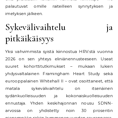
palautuvat omille raiteilleen synnytyksen ja
imetyksen jälkeen.
Sykevälivaihtelu ja
pitkäikäisyys
Yksi vahvimmista syistä kiinnostua HRV:stä vuonna
2026 on sen yhteys eliniänennusteeseen. Useat
suuret kohorttitutkimukset – mukaan lukien
yhdysvaltalainen Framingham Heart Study sekä
eurooppalainen Whitehall II – ovat osoittaneet, että
matala sykevälivaihtelu on itsenäinen
sydänkuolleisuuden ja kokonaiskuolleisuuden
ennustaja. Yhden keskihajonnan nousu SDNN-
arvossa on yhdistetty noin 30 prosentin
pienempään riskiin kymmenen vuoden seurannassa.