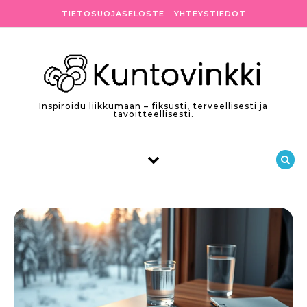
Skip to content
TIETOSUOJASELOSTE
YHTEYSTIEDOT
Inspiroidu liikkumaan – fiksusti, terveellisesti ja
tavoitteellisesti.