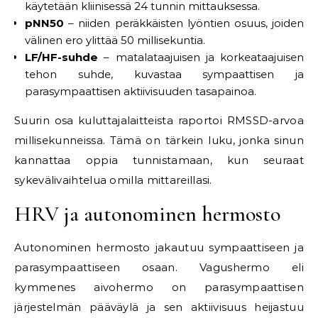
käytetään kliinisessä 24 tunnin mittauksessa.
pNN50
– niiden peräkkäisten lyöntien osuus, joiden
välinen ero ylittää 50 millisekuntia.
LF/HF-suhde
– matalataajuisen ja korkeataajuisen
tehon suhde, kuvastaa sympaattisen ja
parasympaattisen aktiivisuuden tasapainoa.
Suurin osa kuluttajalaitteista raportoi RMSSD-arvoa
millisekunneissa. Tämä on tärkein luku, jonka sinun
kannattaa oppia tunnistamaan, kun seuraat
sykevälivaihtelua omilla mittareillasi.
HRV ja autonominen hermosto
Autonominen hermosto jakautuu sympaattiseen ja
parasympaattiseen osaan. Vagushermo eli
kymmenes aivohermo on parasympaattisen
järjestelmän pääväylä ja sen aktiivisuus heijastuu