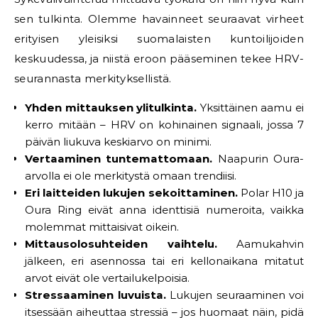
sen tulkinta. Olemme havainneet seuraavat virheet
erityisen yleisiksi suomalaisten kuntoilijoiden
keskuudessa, ja niistä eroon pääseminen tekee HRV-
seurannasta merkityksellistä.
Yhden mittauksen ylitulkinta.
Yksittäinen aamu ei
kerro mitään – HRV on kohinainen signaali, jossa 7
päivän liukuva keskiarvo on minimi.
Vertaaminen tuntemattomaan.
Naapurin Oura-
arvolla ei ole merkitystä omaan trendiisi.
Eri laitteiden lukujen sekoittaminen.
Polar H10 ja
Oura Ring eivät anna identtisiä numeroita, vaikka
molemmat mittaisivat oikein.
Mittausolosuhteiden vaihtelu.
Aamukahvin
jälkeen, eri asennossa tai eri kellonaikana mitatut
arvot eivät ole vertailukelpoisia.
Stressaaminen luvuista.
Lukujen seuraaminen voi
itsessään aiheuttaa stressiä – jos huomaat näin, pidä