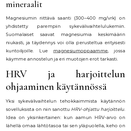
mineraalit
Magnesiumin riittävä saanti (300–400 mg/vrk) on
yhdistetty parempiin sykevälivaihtelulukemiin.
Suomalaiset saavat magnesiumia keskimäärin
niukasti, ja täydennys voi olla perusteltua erityisesti
kuntoilijoille. Lue
magnesiumoppaamme
, jossa
käymme annostelun ja eri muotojen erot tarkasti.
HRV ja harjoittelun
ohjaaminen käytännössä
Yksi sykevälivaihtelun tehokkaimmista käytännön
sovelluksista on niin sanottu
HRV-ohjattu harjoittelu
.
Idea on yksinkertainen: kun aamun HRV-arvo on
lähellä omaa lähtötasoa tai sen yläpuolella, keho on