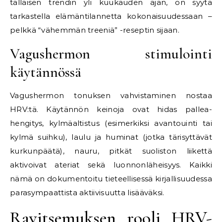
tällaisen trendin yli kuukauden ajan, on syytä
tarkastella elämäntilannetta kokonaisuudessaan –
pelkkä “vähemmän treeniä” -reseptin sijaan.
Vagushermon stimulointi
käytännössä
Vagushermon tonuksen vahvistaminen nostaa
HRV:tä. Käytännön keinoja ovat hidas pallea-
hengitys, kylmäaltistus (esimerkiksi avantouinti tai
kylmä suihku), laulu ja huminat (jotka tärisyttävät
kurkunpäätä), nauru, pitkät suoliston liikettä
aktivoivat ateriat sekä luonnonläheisyys. Kaikki
nämä on dokumentoitu tieteellisessä kirjallisuudessa
parasympaattista aktiivisuutta lisääväksi.
Ravitsemuksen rooli HRV-