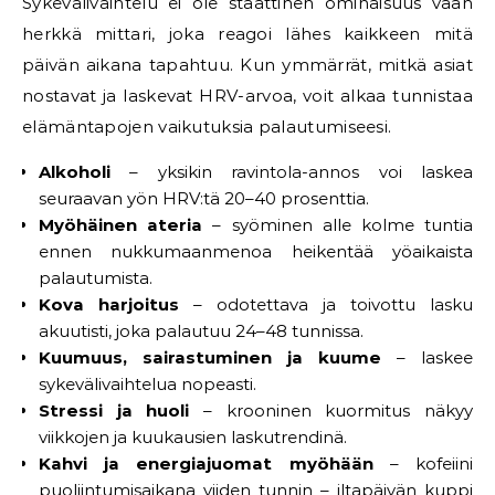
Sykevälivaihtelu ei ole staattinen ominaisuus vaan
herkkä mittari, joka reagoi lähes kaikkeen mitä
päivän aikana tapahtuu. Kun ymmärrät, mitkä asiat
nostavat ja laskevat HRV-arvoa, voit alkaa tunnistaa
elämäntapojen vaikutuksia palautumiseesi.
Alkoholi
– yksikin ravintola-annos voi laskea
seuraavan yön HRV:tä 20–40 prosenttia.
Myöhäinen ateria
– syöminen alle kolme tuntia
ennen nukkumaanmenoa heikentää yöaikaista
palautumista.
Kova harjoitus
– odotettava ja toivottu lasku
akuutisti, joka palautuu 24–48 tunnissa.
Kuumuus, sairastuminen ja kuume
– laskee
sykevälivaihtelua nopeasti.
Stressi ja huoli
– krooninen kuormitus näkyy
viikkojen ja kuukausien laskutrendinä.
Kahvi ja energiajuomat myöhään
– kofeiini
puoliintumisaikana viiden tunnin – iltapäivän kuppi