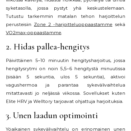
syketasolla, jossa pystyt yhä keskustelemaan.
Tutustu tarkemmin matalan tehon harjoittelun
perusteisiin
Zone 2 -harjoitteluoppaastamme
sekä
VO2max-oppaastamme
.
2. Hidas pallea-hengitys
Päivittäinen 5–10 minuutin hengitysharjoitus, jossa
hengitysrytmi on noin 5,5–6 hengitystä minuutissa
(sisään 5 sekuntia, ulos 5 sekuntia), aktivoi
vagushermoa ja parantaa sykevälivaihtelua
mitattavasti jo neljässä viikossa. Sovellukset kuten
Elite HRV ja Welltory tarjoavat ohjattuja harjoituksia.
3. Unen laadun optimointi
Yöaikainen sykevälivaihtelu on erinomainen unen