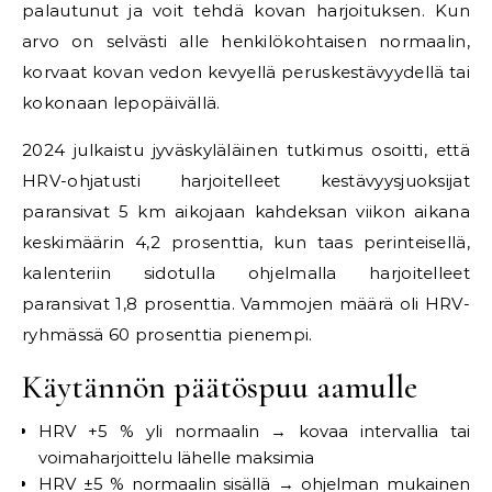
palautunut ja voit tehdä kovan harjoituksen. Kun
arvo on selvästi alle henkilökohtaisen normaalin,
korvaat kovan vedon kevyellä peruskestävyydellä tai
kokonaan lepopäivällä.
2024 julkaistu jyväskyläläinen tutkimus osoitti, että
HRV-ohjatusti harjoitelleet kestävyysjuoksijat
paransivat 5 km aikojaan kahdeksan viikon aikana
keskimäärin 4,2 prosenttia, kun taas perinteisellä,
kalenteriin sidotulla ohjelmalla harjoitelleet
paransivat 1,8 prosenttia. Vammojen määrä oli HRV-
ryhmässä 60 prosenttia pienempi.
Käytännön päätöspuu aamulle
HRV +5 % yli normaalin → kovaa intervallia tai
voimaharjoittelu lähelle maksimia
HRV ±5 % normaalin sisällä → ohjelman mukainen