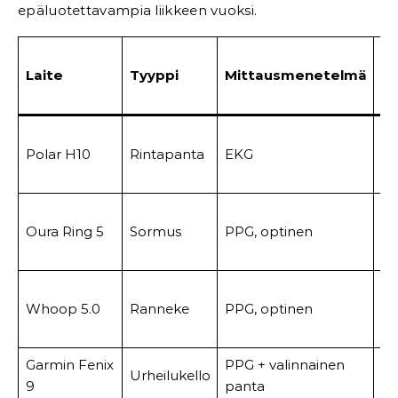
epäluotettavampia liikkeen vuoksi.
Hi
Laite
Tyyppi
Mittausmenetelmä
2
(€
Polar H10
Rintapanta
EKG
8
39
Oura Ring 5
Sormus
PPG, optinen
til
til
Whoop 5.0
Ranneke
PPG, optinen
30
€/
Garmin Fenix
PPG + valinnainen
Urheilukello
79
9
panta