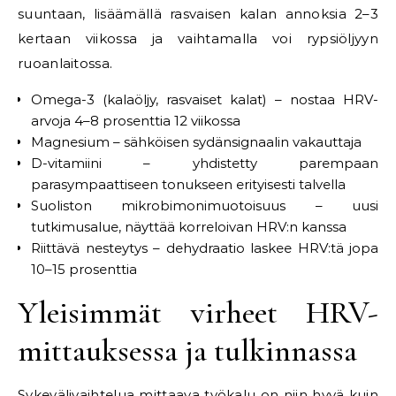
suuntaan, lisäämällä rasvaisen kalan annoksia 2–3
kertaan viikossa ja vaihtamalla voi rypsiöljyyn
ruoanlaitossa.
Omega-3 (kalaöljy, rasvaiset kalat) – nostaa HRV-
arvoja 4–8 prosenttia 12 viikossa
Magnesium – sähköisen sydänsignaalin vakauttaja
D-vitamiini – yhdistetty parempaan
parasympaattiseen tonukseen erityisesti talvella
Suoliston mikrobimonimuotoisuus – uusi
tutkimusalue, näyttää korreloivan HRV:n kanssa
Riittävä nesteytys – dehydraatio laskee HRV:tä jopa
10–15 prosenttia
Yleisimmät virheet HRV-
mittauksessa ja tulkinnassa
Sykevälivaihtelua mittaava työkalu on niin hyvä kuin