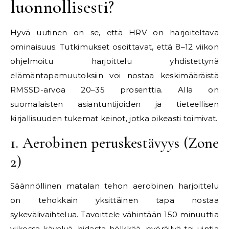
luonnollisesti?
Hyvä uutinen on se, että HRV on harjoiteltava
ominaisuus. Tutkimukset osoittavat, että 8–12 viikon
ohjelmoitu harjoittelu yhdistettynä
elämäntapamuutoksiin voi nostaa keskimääräistä
RMSSD-arvoa 20–35 prosenttia. Alla on
suomalaisten asiantuntijoiden ja tieteellisen
kirjallisuuden tukemat keinot, jotka oikeasti toimivat.
1. Aerobinen peruskestävyys (Zone
2)
Säännöllinen matalan tehon aerobinen harjoittelu
on tehokkain yksittäinen tapa nostaa
sykevälivaihtelua. Tavoittele vähintään 150 minuuttia
viikossa kävelyä, hidasta hölkkää, pyöräilyä tai uintia