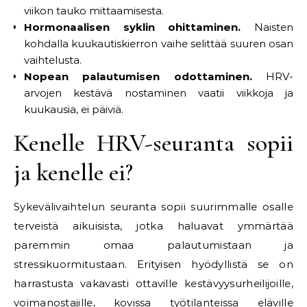
viikon tauko mittaamisesta.
Hormonaalisen syklin ohittaminen.
Naisten
kohdalla kuukautiskierron vaihe selittää suuren osan
vaihtelusta.
Nopean palautumisen odottaminen.
HRV-
arvojen kestävä nostaminen vaatii viikkoja ja
kuukausia, ei päiviä.
Kenelle HRV-seuranta sopii
ja kenelle ei?
Sykevälivaihtelun seuranta sopii suurimmalle osalle
terveistä aikuisista, jotka haluavat ymmärtää
paremmin omaa palautumistaan ja
stressikuormitustaan. Erityisen hyödyllistä se on
harrastusta vakavasti ottaville kestävyysurheilijoille,
voimanostajille, kovissa työtilanteissa eläville