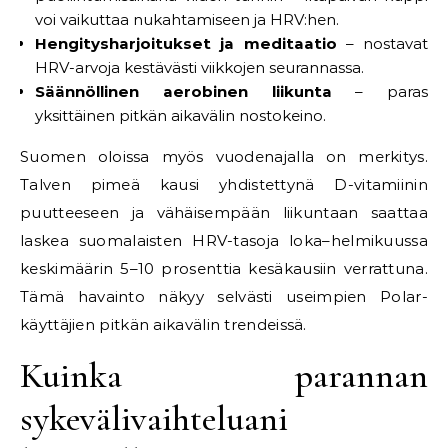
voi vaikuttaa nukahtamiseen ja HRV:hen.
Hengitysharjoitukset ja meditaatio
– nostavat
HRV-arvoja kestävästi viikkojen seurannassa.
Säännöllinen aerobinen liikunta
– paras
yksittäinen pitkän aikavälin nostokeino.
Suomen oloissa myös vuodenajalla on merkitys.
Talven pimeä kausi yhdistettynä D-vitamiinin
puutteeseen ja vähäisempään liikuntaan saattaa
laskea suomalaisten HRV-tasoja loka–helmikuussa
keskimäärin 5–10 prosenttia kesäkausiin verrattuna.
Tämä havainto näkyy selvästi useimpien Polar-
käyttäjien pitkän aikavälin trendeissä.
Kuinka parannan
sykevälivaihteluani