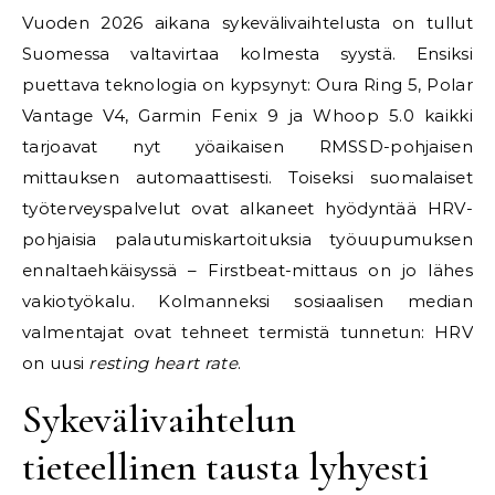
Vuoden 2026 aikana sykevälivaihtelusta on tullut
Suomessa valtavirtaa kolmesta syystä. Ensiksi
puettava teknologia on kypsynyt: Oura Ring 5, Polar
Vantage V4, Garmin Fenix 9 ja Whoop 5.0 kaikki
tarjoavat nyt yöaikaisen RMSSD-pohjaisen
mittauksen automaattisesti. Toiseksi suomalaiset
työterveyspalvelut ovat alkaneet hyödyntää HRV-
pohjaisia palautumiskartoituksia työuupumuksen
ennaltaehkäisyssä – Firstbeat-mittaus on jo lähes
vakiotyökalu. Kolmanneksi sosiaalisen median
valmentajat ovat tehneet termistä tunnetun: HRV
on uusi
resting heart rate
.
Sykevälivaihtelun
tieteellinen tausta lyhyesti