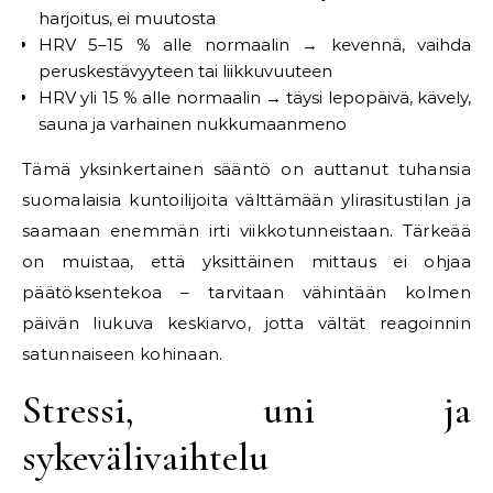
harjoitus, ei muutosta
HRV 5–15 % alle normaalin → kevennä, vaihda
peruskestävyyteen tai liikkuvuuteen
HRV yli 15 % alle normaalin → täysi lepopäivä, kävely,
sauna ja varhainen nukkumaanmeno
Tämä yksinkertainen sääntö on auttanut tuhansia
suomalaisia kuntoilijoita välttämään ylirasitustilan ja
saamaan enemmän irti viikkotunneistaan. Tärkeää
on muistaa, että yksittäinen mittaus ei ohjaa
päätöksentekoa – tarvitaan vähintään kolmen
päivän liukuva keskiarvo, jotta vältät reagoinnin
satunnaiseen kohinaan.
Stressi, uni ja
sykevälivaihtelu