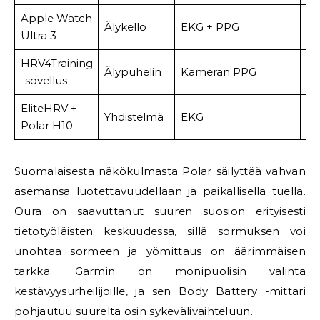
Apple Watch
Älykello
EKG + PPG
8
Ultra 3
HRV4Training
Älypuhelin
Kameran PPG
4,
-sovellus
EliteHRV +
89
Yhdistelmä
EKG
Polar H10
so
Suomalaisesta näkökulmasta Polar säilyttää vahvan
asemansa luotettavuudellaan ja paikallisella tuella.
Oura on saavuttanut suuren suosion erityisesti
tietotyöläisten keskuudessa, sillä sormuksen voi
unohtaa sormeen ja yömittaus on äärimmäisen
tarkka. Garmin on monipuolisin valinta
kestävyysurheilijoille, ja sen Body Battery -mittari
pohjautuu suurelta osin sykevälivaihteluun.