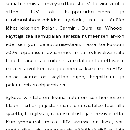
seuratuimmista terveysmittareista. Vielä viisi vuotta
sitten HRV oli huippu-urheilijoiden ja
tutkimuslaboratorioiden työkalu, mutta tänään
lähes jokainen Polar-, Garmin-, Oura- tai Whoop-
käyttäjä saa aamupalan ääressä numeerisen arvion
edellisen yön palautumisestaan. Tässä toukokuun
2026 oppaassa avaamme, mitä sykevälivaihtelu
todella tarkoittaa, miten sitä mitataan luotettavasti,
mitä eri arvot kertovat ja ennen kaikkea: miten HRV-
dataa kannattaa käyttää arjen, harjoittelun ja
palautumisen ohjaamiseen.
Sykevälivaihtelu on ikkuna autonomisen hermoston
tilaan – siihen järjestelmään, joka säätelee taustalla
sykettä, hengitystä, ruoansulatusta ja stressivastetta.
Kun ymmärrät, mistä HRV-luvuissa on kyse, voit
tehdä viikoittain konkreettisia päätöksiä siitä, milloin