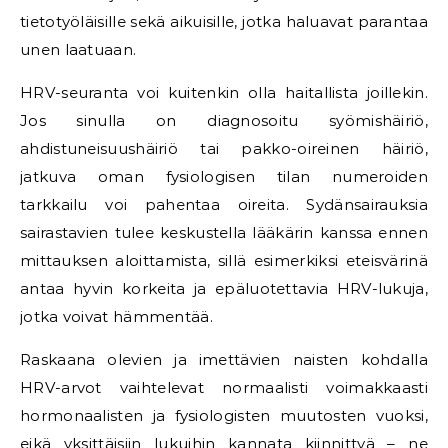
tietotyöläisille sekä aikuisille, jotka haluavat parantaa
unen laatuaan.
HRV-seuranta voi kuitenkin olla haitallista joillekin.
Jos sinulla on diagnosoitu syömishäiriö,
ahdistuneisuushäiriö tai pakko-oireinen häiriö,
jatkuva oman fysiologisen tilan numeroiden
tarkkailu voi pahentaa oireita. Sydänsairauksia
sairastavien tulee keskustella lääkärin kanssa ennen
mittauksen aloittamista, sillä esimerkiksi eteisvärinä
antaa hyvin korkeita ja epäluotettavia HRV-lukuja,
jotka voivat hämmentää.
Raskaana olevien ja imettävien naisten kohdalla
HRV-arvot vaihtelevat normaalisti voimakkaasti
hormonaalisten ja fysiologisten muutosten vuoksi,
eikä yksittäisiin lukuihin kannata kiinnittyä – ne