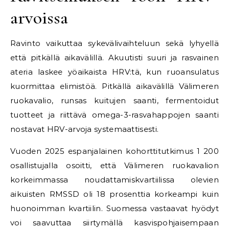
arvoissa
Ravinto vaikuttaa sykevälivaihteluun sekä lyhyellä
että pitkällä aikavälillä. Akuutisti suuri ja rasvainen
ateria laskee yöaikaista HRV:tä, kun ruoansulatus
kuormittaa elimistöä. Pitkällä aikavälillä Välimeren
ruokavalio, runsas kuitujen saanti, fermentoidut
tuotteet ja riittävä omega-3-rasvahappojen saanti
nostavat HRV-arvoja systemaattisesti.
Vuoden 2025 espanjalainen kohorttitutkimus 1 200
osallistujalla osoitti, että Välimeren ruokavalion
korkeimmassa noudattamiskvartiilissa olevien
aikuisten RMSSD oli 18 prosenttia korkeampi kuin
huonoimman kvartiilin. Suomessa vastaavat hyödyt
voi saavuttaa siirtymällä kasvispohjaisempaan