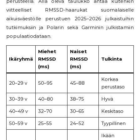
perusteella. Alla oleva taulukko antaa kuitenkin
viitteelliset RMSSD-haarukat suomalaiselle
aikuisväestölle perustuen 2025–2026 julkaistuihin
tutkimuksiin ja Polarin sekä Garminin julkistamiin
populaatiodataan.
Miehet
Naiset
Ikäryhmä
RMSSD
RMSSD
Tulkinta
(ms)
(ms)
Korkea
20–29 v
50–95
45–88
perustaso
30–39 v
40–80
38–75
Hyvä
40–49 v
32–70
30–65
Keskitaso
50–59 v
25–55
24–52
Tyypillinen
Ikään