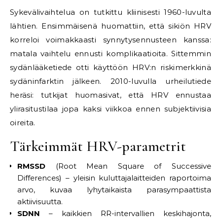
Sykevälivaihtelua on tutkittu kliinisesti 1960-luvulta
lähtien. Ensimmäisenä huomattiin, että sikiön HRV
korreloi voimakkaasti synnytysennusteen kanssa:
matala vaihtelu ennusti komplikaatioita. Sittemmin
sydänlääketiede otti käyttöön HRV:n riskimerkkinä
sydäninfarktin jälkeen. 2010-luvulla urheilutiede
heräsi: tutkijat huomasivat, että HRV ennustaa
ylirasitustilaa jopa kaksi viikkoa ennen subjektiivisia
oireita.
Tärkeimmät HRV-parametrit
RMSSD
(Root Mean Square of Successive
Differences) – yleisin kuluttajalaitteiden raportoima
arvo, kuvaa lyhytaikaista parasympaattista
aktiivisuutta.
SDNN
– kaikkien RR-intervallien keskihajonta,