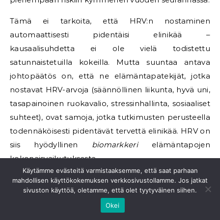
Tämä ei tarkoita, että HRV:n nostaminen
automaattisesti pidentäisi elinikää –
kausaalisuhdetta ei ole vielä todistettu
satunnaistetuilla kokeilla. Mutta suuntaa antava
johtopäätös on, että ne elämäntapatekijät, jotka
nostavat HRV-arvoja (säännöllinen liikunta, hyvä uni,
tasapainoinen ruokavalio, stressinhallinta, sosiaaliset
suhteet), ovat samoja, jotka tutkimusten perusteella
todennäköisesti pidentävät tervettä elinikää. HRV on
siis hyödyllinen
biomarkkeri
elämäntapojen
kokonaisvaikutuksesta.
Käytämme evästeitä varmistaaksemme, että saat parhaan
HRV-mittauksen tulevaisuus
mahdollisen käyttökokemuksen verkkosivustollamme. Jos jatkat
sivuston käyttöä, oletamme, että olet tyytyväinen siihen.
2026 ja eteenpäin
Okei