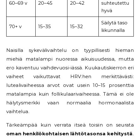
60–69 v
20–45
20–42
suhteutettu
hyvä
Säilytä taso
70+ v
15–35
15–32
liikunnalla
Naisilla sykevälivaihtelu on tyypillisesti hieman
miehiä matalampi nuoressa aikuisuudessa, mutta
ero kaventuu vaihdevuosi-iässä. Kuukautiskierron eri
vaiheet vaikuttavat HRV:hen merkittävästi:
lutealivaiheessa arvot ovat usein 10–15 prosenttia
matalampia kuin follikulaarivaiheessa. Tämä ei ole
hälytysmerkki vaan normaalia hormonaalista
vaihtelua.
Tärkeämpää kuin verrata itseä toisiin on seurata
oman henkilökohtaisen lähtötasonsa kehitystä
.