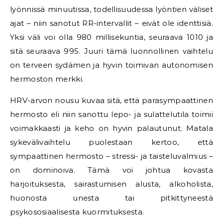
lyönnissä minuutissa, todellisuudessa lyöntien väliset
ajat – niin sanotut RR-intervallit – eivät ole identtisiä.
Yksi väli voi olla 980 millisekuntia, seuraava 1010 ja
sitä seuraava 995. Juuri tämä luonnollinen vaihtelu
on terveen sydämen ja hyvin toimivan autonomisen
hermoston merkki.
HRV-arvon nousu kuvaa sitä, että parasympaattinen
hermosto eli niin sanottu lepo- ja sulattelutila toimii
voimakkaasti ja keho on hyvin palautunut. Matala
sykevälivaihtelu puolestaan kertoo, että
sympaattinen hermosto – stressi- ja taisteluvalmius –
on dominoiva. Tämä voi johtua kovasta
harjoituksesta, sairastumisen alusta, alkoholista,
huonosta unesta tai pitkittyneestä
psykososiaalisesta kuormituksesta.