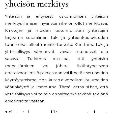
yhteisön merkitys
Yhteisön ja erityisesti uskonnollisen yhteisön
merkitys ihmisen hyvinvoinnille on ollut merkittävä.
Kirkkojen ja muiden uskonnollisten yhteisöjen
tarjoama sosiaalinen tuki ja yhteenkuuluvuuden
tunne ovat olleet monille tärkeitä. Kun tämä tuki ja
yhteisöllisyys vähenevät, voivat seuraukset olla
vakavia. Tutkimus osoittaa, että yhteisön
menettäminen voi johtaa lisääntyneeseen
epätoivoon, mikä puolestaan voi ilmetä itsetuhoisina
käyttäytymismalleina, kuten alkoholismi, huumeiden
väärinkäyttö ja itsemurha. Tämä viittaa siihen, että
yhteisöllisyys voi toimia ennaltaehkäisevänä tekijänä
epidemioita vastaan.