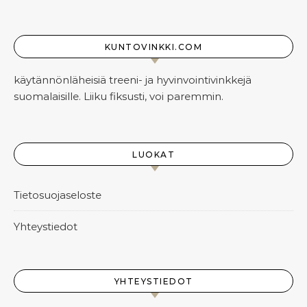
KUNTOVINKKI.COM
käytännönläheisiä treeni- ja hyvinvointivinkkejä
suomalaisille. Liiku fiksusti, voi paremmin.
LUOKAT
Tietosuojaseloste
Yhteystiedot
YHTEYSTIEDOT