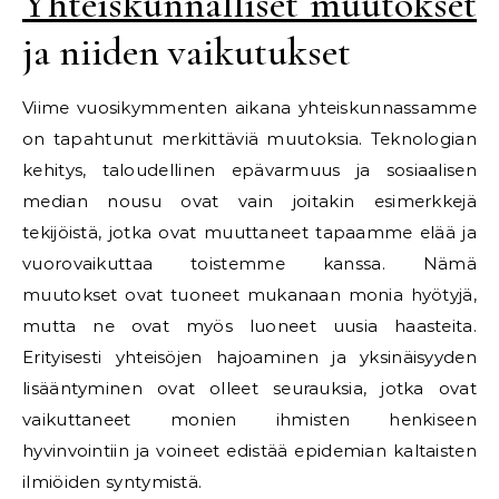
Yhteiskunnalliset muutokset
ja niiden vaikutukset
Viime vuosikymmenten aikana yhteiskunnassamme
on tapahtunut merkittäviä muutoksia. Teknologian
kehitys, taloudellinen epävarmuus ja sosiaalisen
median nousu ovat vain joitakin esimerkkejä
tekijöistä, jotka ovat muuttaneet tapaamme elää ja
vuorovaikuttaa toistemme kanssa. Nämä
muutokset ovat tuoneet mukanaan monia hyötyjä,
mutta ne ovat myös luoneet uusia haasteita.
Erityisesti yhteisöjen hajoaminen ja yksinäisyyden
lisääntyminen ovat olleet seurauksia, jotka ovat
vaikuttaneet monien ihmisten henkiseen
hyvinvointiin ja voineet edistää epidemian kaltaisten
ilmiöiden syntymistä.