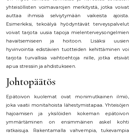
yhteisöllisten voimavarojen merkitystä, jotka voivat
auttaa ihmisiä selviytymään vaikeista ajoista.
Esimerkiksi, tekoälyä hyödyntävät terveyspalvelut
voivat tarjota uusia tapoja mielenterveysongelmien
havaitsemiseen ja hoitoon. Lisäksi uusien
hyvinvointia edistävien tuotteiden kehittäminen voi
tarjota turvallisia vaihtoehtoja niille, jotka etsivät
apua stressiin ja ahdistukseen.
Johtopäätös
Epätoivon kuolemat ovat monimutkainen ilmiö,
joka vaatii monitahoista lähestymistapaa. Yhteisöjen
hajoamisen ja yksilöiden kokeman epätoivon
ymmärtäminen on ensimmäinen askel kohti
ratkaisuja. Rakentamalla vahvempia, tukevampia