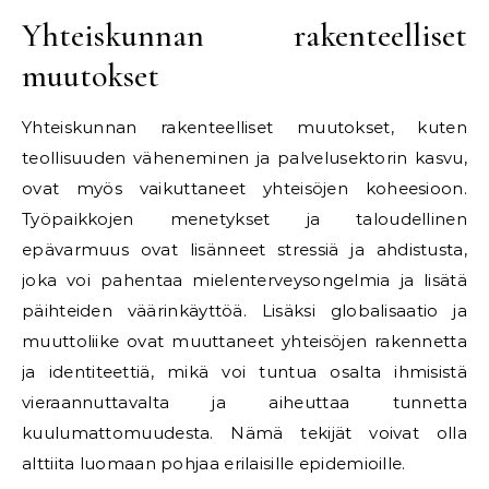
Yhteiskunnan rakenteelliset
muutokset
Yhteiskunnan rakenteelliset muutokset, kuten
teollisuuden väheneminen ja palvelusektorin kasvu,
ovat myös vaikuttaneet yhteisöjen koheesioon.
Työpaikkojen menetykset ja taloudellinen
epävarmuus ovat lisänneet stressiä ja ahdistusta,
joka voi pahentaa mielenterveysongelmia ja lisätä
päihteiden väärinkäyttöä. Lisäksi globalisaatio ja
muuttoliike ovat muuttaneet yhteisöjen rakennetta
ja identiteettiä, mikä voi tuntua osalta ihmisistä
vieraannuttavalta ja aiheuttaa tunnetta
kuulumattomuudesta. Nämä tekijät voivat olla
alttiita luomaan pohjaa erilaisille epidemioille.