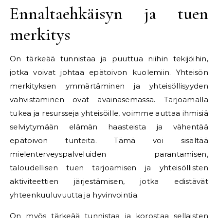
Ennaltaehkäisyn ja tuen
merkitys
On tärkeää tunnistaa ja puuttua niihin tekijöihin,
jotka voivat johtaa epätoivon kuolemiin. Yhteisön
merkityksen ymmärtäminen ja yhteisöllisyyden
vahvistaminen ovat avainasemassa. Tarjoamalla
tukea ja resursseja yhteisöille, voimme auttaa ihmisiä
selviytymään elämän haasteista ja vähentää
epätoivon tunteita. Tämä voi sisältää
mielenterveyspalveluiden parantamisen,
taloudellisen tuen tarjoamisen ja yhteisöllisten
aktiviteettien järjestämisen, jotka edistävät
yhteenkuuluvuutta ja hyvinvointia.
On myös tärkeää tunnistaa ja korostaa sellaisten