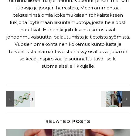
toiminnalliseen harjoitteluun. Kokenut pitkän matkan
juoksija ja joogan harrastaja, Meeri ammentaa
teksteihinsä omia kokemuksiaan rohkaistakseen
lukijoita löytämään liikuntamuotoja, joista he aidosti
nauttivat. Hänen kirjoituksensa korostavat
johdonmukaisuutta, palautumista ja tietoista syömistä.
Vuosien omakohtainen kokemus kuntoilusta ja
terveellisistä elämäntavoista näkyy sisällössä, joka on
selkeää, inspiroivaa ja suunnattu tavalliselle
suomalaiselle liikkujalle.
RELATED POSTS