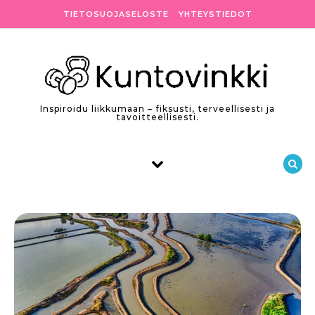
Skip to content
TIETOSUOJASELOSTE
YHTEYSTIEDOT
Inspiroidu liikkumaan – fiksusti, terveellisesti ja
tavoitteellisesti.