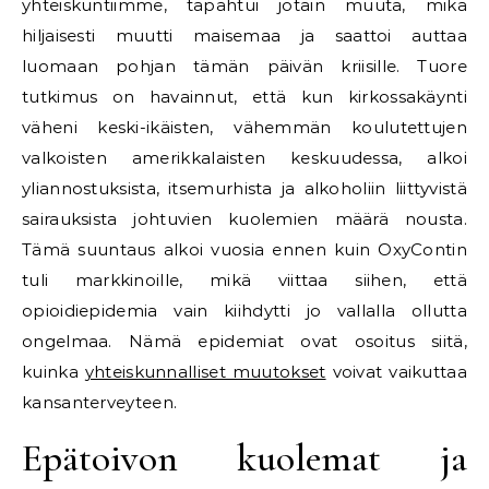
yhteiskuntiimme, tapahtui jotain muuta, mikä
hiljaisesti muutti maisemaa ja saattoi auttaa
luomaan pohjan tämän päivän kriisille. Tuore
tutkimus on havainnut, että kun kirkossakäynti
väheni keski-ikäisten, vähemmän koulutettujen
valkoisten amerikkalaisten keskuudessa, alkoi
yliannostuksista, itsemurhista ja alkoholiin liittyvistä
sairauksista johtuvien kuolemien määrä nousta.
Tämä suuntaus alkoi vuosia ennen kuin OxyContin
tuli markkinoille, mikä viittaa siihen, että
opioidiepidemia vain kiihdytti jo vallalla ollutta
ongelmaa. Nämä epidemiat ovat osoitus siitä,
kuinka
yhteiskunnalliset muutokset
voivat vaikuttaa
kansanterveyteen.
Epätoivon kuolemat ja