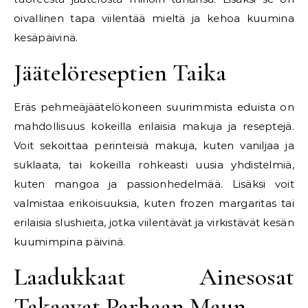
oivallinen tapa viilentää mieltä ja kehoa kuumina
kesäpäivinä.
Jäätelöreseptien Taika
Eräs pehmeäjäätelökoneen suurimmista eduista on
mahdollisuus kokeilla erilaisia makuja ja reseptejä.
Voit sekoittaa perinteisiä makuja, kuten vaniljaa ja
suklaata, tai kokeilla rohkeasti uusia yhdistelmiä,
kuten mangoa ja passionhedelmää. Lisäksi voit
valmistaa erikoisuuksia, kuten frozen margaritas tai
erilaisia slushieita, jotka viilentävät ja virkistävät kesän
kuumimpina päivinä.
Laadukkaat Ainesosat
Takaavat Parhaan Maun