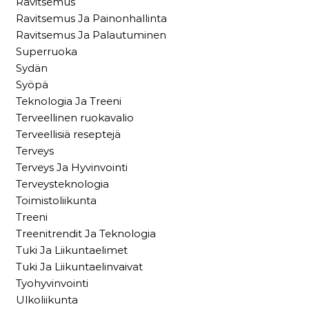
Ravitsemus
Ravitsemus Ja Painonhallinta
Ravitsemus Ja Palautuminen
Superruoka
Sydän
Syöpä
Teknologia Ja Treeni
Terveellinen ruokavalio
Terveellisiä reseptejä
Terveys
Terveys Ja Hyvinvointi
Terveysteknologia
Toimistoliikunta
Treeni
Treenitrendit Ja Teknologia
Tuki Ja Liikuntaelimet
Tuki Ja Liikuntaelinvaivat
Tyohyvinvointi
Ulkoliikunta