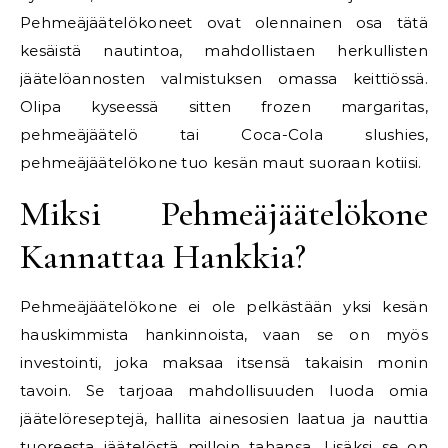
Pehmeäjäätelökoneet ovat olennainen osa tätä
kesäistä nautintoa, mahdollistaen herkullisten
jäätelöannosten valmistuksen omassa keittiössä.
Olipa kyseessä sitten frozen margaritas,
pehmeäjäätelö tai Coca-Cola slushies,
pehmeäjäätelökone tuo kesän maut suoraan kotiisi.
Miksi Pehmeäjäätelökone
Kannattaa Hankkia?
Pehmeäjäätelökone ei ole pelkästään yksi kesän
hauskimmista hankinnoista, vaan se on myös
investointi, joka maksaa itsensä takaisin monin
tavoin. Se tarjoaa mahdollisuuden luoda omia
jäätelöreseptejä, hallita ainesosien laatua ja nauttia
tuoreesta jäätelöstä milloin tahansa. Lisäksi se on