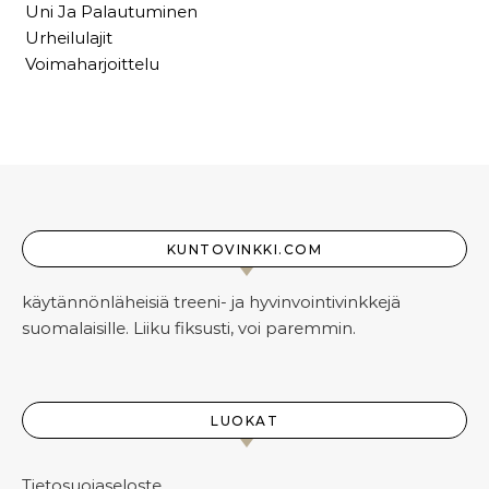
Uni Ja Palautuminen
Urheilulajit
Voimaharjoittelu
KUNTOVINKKI.COM
käytännönläheisiä treeni- ja hyvinvointivinkkejä
suomalaisille. Liiku fiksusti, voi paremmin.
LUOKAT
Tietosuojaseloste