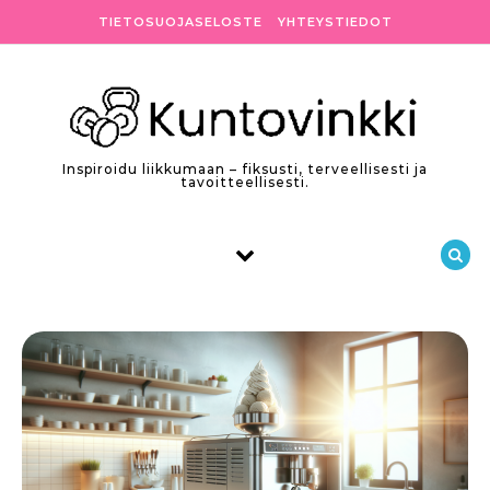
Skip to content
TIETOSUOJASELOSTE
YHTEYSTIEDOT
Inspiroidu liikkumaan – fiksusti, terveellisesti ja
tavoitteellisesti.