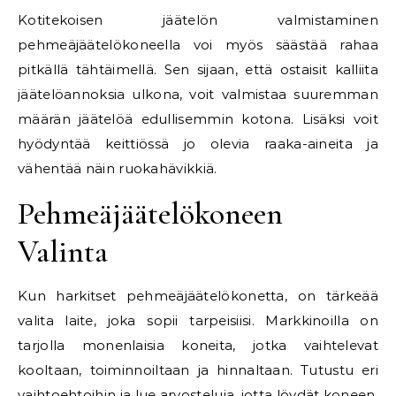
Kotitekoisen jäätelön valmistaminen
pehmeäjäätelökoneella voi myös säästää rahaa
pitkällä tähtäimellä. Sen sijaan, että ostaisit kalliita
jäätelöannoksia ulkona, voit valmistaa suuremman
määrän jäätelöä edullisemmin kotona. Lisäksi voit
hyödyntää keittiössä jo olevia raaka-aineita ja
vähentää näin ruokahävikkiä.
Pehmeäjäätelökoneen
Valinta
Kun harkitset pehmeäjäätelökonetta, on tärkeää
valita laite, joka sopii tarpeisiisi. Markkinoilla on
tarjolla monenlaisia koneita, jotka vaihtelevat
kooltaan, toiminnoiltaan ja hinnaltaan. Tutustu eri
vaihtoehtoihin ja lue arvosteluja, jotta löydät koneen,