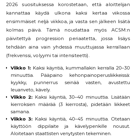
2026 suosituksessa korostetaan, että aloittelijan
kannattaa käydä ulkona kaksi kertaa viikossa
ensimmäiset neljä viikkoa, ja vasta sen jälkeen lisätä
kolmas päivä. Tämä noudattaa myös ACSM:n
päivitettyä progression periaatetta, jossa lisäys
tehdään aina vain yhdessä muuttujassa kerrallaan
(frekvenssi, volyymi tai intensiteetti).
Viikko 1:
Kaksi käyntiä, kummallakin kerralla 20–30
minuuttia. Pääpaino kehonpainoperusliikkeissä:
kyykky, punnerrus seinää vasten, avustettu
leuanveto, kävely.
Viikko 2:
Kaksi käyntiä, 30–40 minuuttia. Lisätään
kierroksien määrää (3 kierrosta), pidetään liikkeet
samana.
Viikko 3:
Kaksi käyntiä, 40–45 minuuttia. Otetaan
käyttöön dippilaite ja kävelypenkille nousut.
Aloitetaan staattisten venytysten tekeminen.