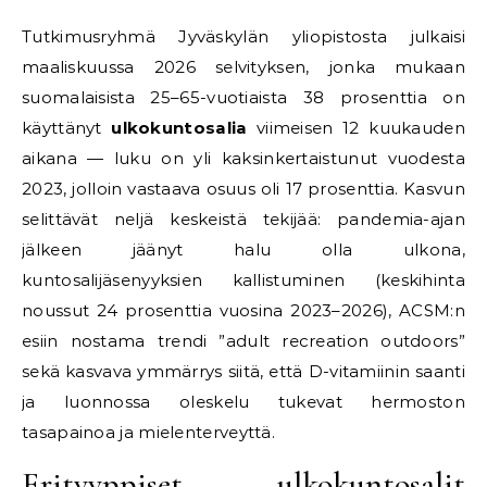
Tutkimusryhmä Jyväskylän yliopistosta julkaisi
maaliskuussa 2026 selvityksen, jonka mukaan
suomalaisista 25–65-vuotiaista 38 prosenttia on
käyttänyt
ulkokuntosalia
viimeisen 12 kuukauden
aikana — luku on yli kaksinkertaistunut vuodesta
2023, jolloin vastaava osuus oli 17 prosenttia. Kasvun
selittävät neljä keskeistä tekijää: pandemia-ajan
jälkeen jäänyt halu olla ulkona,
kuntosalijäsenyyksien kallistuminen (keskihinta
noussut 24 prosenttia vuosina 2023–2026), ACSM:n
esiin nostama trendi ”adult recreation outdoors”
sekä kasvava ymmärrys siitä, että D-vitamiinin saanti
ja luonnossa oleskelu tukevat hermoston
tasapainoa ja mielenterveyttä.
Erityyppiset ulkokuntosalit