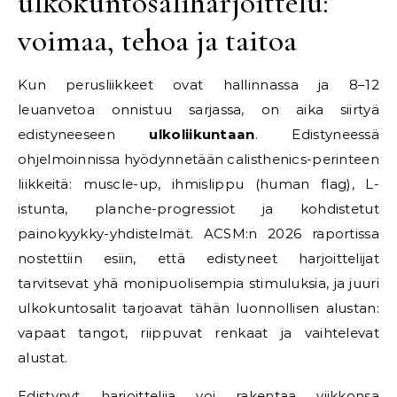
ulkokuntosaliharjoittelu:
voimaa, tehoa ja taitoa
Kun perusliikkeet ovat hallinnassa ja 8–12
leuanvetoa onnistuu sarjassa, on aika siirtyä
edistyneeseen
ulkoliikuntaan
. Edistyneessä
ohjelmoinnissa hyödynnetään calisthenics-perinteen
liikkeitä: muscle-up, ihmislippu (human flag), L-
istunta, planche-progressiot ja kohdistetut
painokyykky-yhdistelmät. ACSM:n 2026 raportissa
nostettiin esiin, että edistyneet harjoittelijat
tarvitsevat yhä monipuolisempia stimuluksia, ja juuri
ulkokuntosalit tarjoavat tähän luonnollisen alustan:
vapaat tangot, riippuvat renkaat ja vaihtelevat
alustat.
Edistynyt harjoittelija voi rakentaa viikkonsa