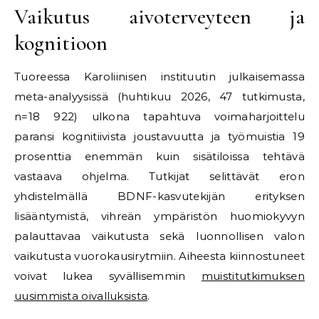
Vaikutus aivoterveyteen ja
kognitioon
Tuoreessa Karoliinisen instituutin julkaisemassa
meta-analyysissä (huhtikuu 2026, 47 tutkimusta,
n=18 922) ulkona tapahtuva voimaharjoittelu
paransi kognitiivista joustavuutta ja työmuistia 19
prosenttia enemmän kuin sisätiloissa tehtävä
vastaava ohjelma. Tutkijat selittävät eron
yhdistelmällä BDNF-kasvutekijän erityksen
lisääntymistä, vihreän ympäristön huomiokyvyn
palauttavaa vaikutusta sekä luonnollisen valon
vaikutusta vuorokausirytmiin. Aiheesta kiinnostuneet
voivat lukea syvällisemmin
muistitutkimuksen
uusimmista oivalluksista
.