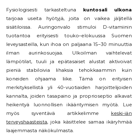
Fysiologisesti tarkasteltuna
kuntosali ulkona
tarjoaa useita hyötyjä, joita on vaikea jäljitellä
sisätiloissa. Auringonvalo stimuloi D-vitamiinin
tuotantoa erityisesti touko–elokuussa Suomen
leveysasteilla, kun ihoa on paljaana 15–30 minuuttia
ilman aurinkosuojaa. Ulkoilman vaihtelevat
lämpötilat, tuuli ja epätasaiset alustat aktivoivat
pieniä stabiloivia lihaksia tehokkaammin kuin
koneiden ohjaama liike. Tämä on erityisen
merkityksellistä yli 40-vuotiaiden harjoittelijoiden
kannalta, joiden tasapaino ja proprioseptio alkavat
heikentyä luonnollisen ikääntymisen myötä. Lue
myös syventävä artikkelimme
keski-iän
terveyshaasteista
, joka käsittelee samaa ikäryhmää
laajemmasta näkökulmasta.