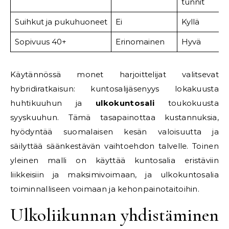
tunnit
Suihkut ja pukuhuoneet
Ei
Kyllä
Sopivuus 40+
Erinomainen
Hyvä
Käytännössä monet harjoittelijat valitsevat
hybridiratkaisun: kuntosalijäsenyys lokakuusta
huhtikuuhun ja
ulkokuntosali
toukokuusta
syyskuuhun. Tämä tasapainottaa kustannuksia,
hyödyntää suomalaisen kesän valoisuutta ja
säilyttää säänkestävän vaihtoehdon talvelle. Toinen
yleinen malli on käyttää kuntosalia eristäviin
liikkeisiin ja maksimivoimaan, ja ulkokuntosalia
toiminnalliseen voimaan ja kehonpainotaitoihin.
Ulkoliikunnan yhdistäminen