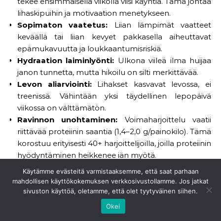
tekee ensimmäisellä viikolla viisi käyntiä. Tämä johtaa
lihaskipuihin ja motivaation menetykseen.
Sopimaton vaatetus:
Liian lämpimät vaatteet
keväällä tai liian kevyet pakkasella aiheuttavat
epämukavuutta ja loukkaantumisriskiä.
Hydraation laiminlyönti:
Ulkona viileä ilma huijaa
janon tunnetta, mutta hikoilu on silti merkittävää.
Levon aliarviointi:
Lihakset kasvavat levossa, ei
treenissä. Vähintään yksi täydellinen lepopäivä
viikossa on välttämätön.
Ravinnon unohtaminen:
Voimaharjoittelu vaatii
riittävää proteiinin saantia (1,4–2,0 g/painokilo). Tämä
korostuu erityisesti 40+ harjoittelijoilla, joilla proteiinin
hyödyntäminen heikkenee iän myötä.
Käytämme evästeitä varmistaaksemme, että saat parhaan
Älyteknologia ja
mahdollisen käyttökokemuksen verkkosivustollamme. Jos jatkat
sivuston käyttöä, oletamme, että olet tyytyväinen siihen.
ulkokuntosalin tulevaisuus
Okei