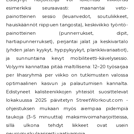
esimerkiksi seuraavasti: maanantai veto-
painotteinen sessio (leuanvedot, soutuliikkeet,
hauiskäännöt riippuen tangosta), keskiviikko työntö-
painotteinen (punnerrukset, dipit,
hartiapunnerrukset), perjantai jalat ja keskivartalo
(yhden jalan kyykyt, hyppykyykyt, plankkivariaatiot),
ja sunnuntaina kevyt mobiliteetti-kävelysessio.
Volyymi kannattaa pitää maltillisena: 12–20 työsarjaa
per lihasryhmä per viikko on tutkimusten valossa
optimaalinen kasvun ja palautumisen kannalta.
Edistyneet kalisteenikkojen yhteisöt suosittelevat
lokakuussa 2025 päivitetyn StreetWorkout.com -
ohjeistuksen mukaan myös aiempaa pidempiä
taukoja (3–5 minuuttia) maksimivoimaharjoitteissa,
sillä ulkona tehdyt liikkeet ovat usein
neuromuskulaarisesti vaativampia.