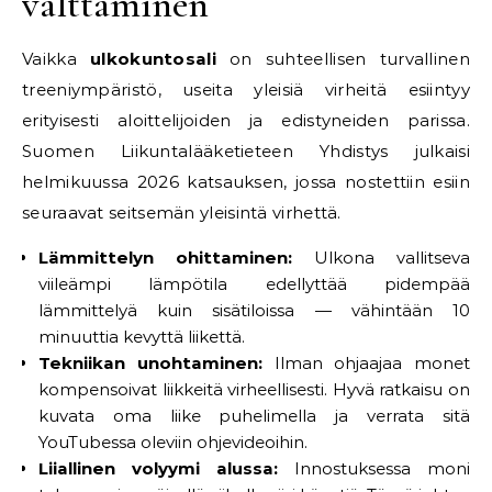
välttäminen
Vaikka
ulkokuntosali
on suhteellisen turvallinen
treeniympäristö, useita yleisiä virheitä esiintyy
erityisesti aloittelijoiden ja edistyneiden parissa.
Suomen Liikuntalääketieteen Yhdistys julkaisi
helmikuussa 2026 katsauksen, jossa nostettiin esiin
seuraavat seitsemän yleisintä virhettä.
Lämmittelyn ohittaminen:
Ulkona vallitseva
viileämpi lämpötila edellyttää pidempää
lämmittelyä kuin sisätiloissa — vähintään 10
minuuttia kevyttä liikettä.
Tekniikan unohtaminen:
Ilman ohjaajaa monet
kompensoivat liikkeitä virheellisesti. Hyvä ratkaisu on
kuvata oma liike puhelimella ja verrata sitä
YouTubessa oleviin ohjevideoihin.
Liiallinen volyymi alussa:
Innostuksessa moni