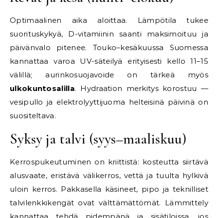
Optimaalinen aika aloittaa. Lämpötila tukee
suorituskykyä, D-vitamiinin saanti maksimoituu ja
päivänvalo pitenee. Touko–kesäkuussa Suomessa
kannattaa varoa UV-säteilyä erityisesti kello 11–15
välillä; aurinkosuojavoide on tärkeä myös
ulkokuntosalilla
. Hydraation merkitys korostuu —
vesipullo ja elektrolyyttijuoma helteisinä päivinä on
suositeltava.
Syksy ja talvi (syys–maaliskuu)
Kerrospukeutuminen on kriittistä: kosteutta siirtävä
alusvaate, eristävä välikerros, vettä ja tuulta hylkivä
uloin kerros. Pakkasella käsineet, pipo ja teknilliset
talvilenkkikengät ovat välttämättömät. Lämmittely
kannattaa tehdä pidempänä ja sisätiloissa, jos