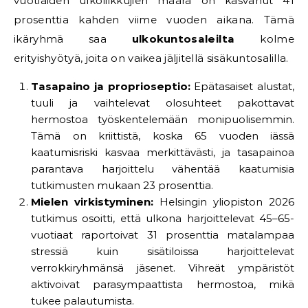
vuotiaiden ulkoliikkujien määrä on kasvanut 41
prosenttia kahden viime vuoden aikana. Tämä
ikäryhmä saa
ulkokuntosaleilta
kolme
erityishyötyä, joita on vaikea jäljitellä sisäkuntosalilla.
Tasapaino ja proprioseptio:
Epätasaiset alustat,
tuuli ja vaihtelevat olosuhteet pakottavat
hermostoa työskentelemään monipuolisemmin.
Tämä on kriittistä, koska 65 vuoden iässä
kaatumisriski kasvaa merkittävästi, ja tasapainoa
parantava harjoittelu vähentää kaatumisia
tutkimusten mukaan 23 prosenttia.
Mielen virkistyminen:
Helsingin yliopiston 2026
tutkimus osoitti, että ulkona harjoittelevat 45–65-
vuotiaat raportoivat 31 prosenttia matalampaa
stressiä kuin sisätiloissa harjoittelevat
verrokkiryhmänsä jäsenet. Vihreät ympäristöt
aktivoivat parasympaattista hermostoa, mikä
tukee palautumista.