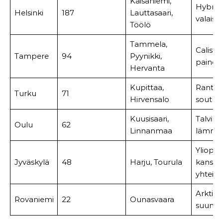
Kaisaniemi,
Hybridi
Helsinki
187
Lauttasaari,
valaist
Töölö
Tammela,
Calisth
Tampere
94
Pyynikki,
painot
Hervanta
Kupittaa,
Rantay
Turku
71
Hirvensalo
soutuvä
Kuusisaari,
Talvikä
Oulu
62
Linnanmaa
lämmit
Yliopis
Jyväskylä
48
Harju, Tourula
kanssa
yhteist
Arktin
Rovaniemi
22
Ounasvaara
suunnit