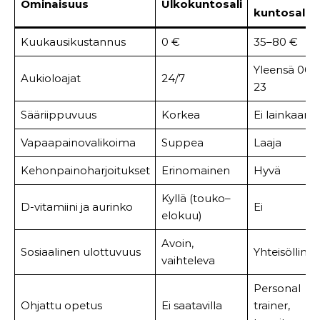
Ominaisuus
Ulkokuntosali
kuntosali
Kuukausikustannus
0 €
35–80 €
Yleensä 06–
Aukioloajat
24/7
23
Sääriippuvuus
Korkea
Ei lainkaan
Vapaapainovalikoima
Suppea
Laaja
Kehonpainoharjoitukset
Erinomainen
Hyvä
Kyllä (touko–
D-vitamiini ja aurinko
Ei
elokuu)
Avoin,
Sosiaalinen ulottuvuus
Yhteisölline
vaihteleva
Personal
Ohjattu opetus
Ei saatavilla
trainer,