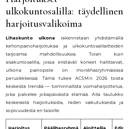
ulkokuntosalilla: täydellinen
harjoitusvalikoima
Lihaskunto ulkona
rakennetaan yhdistämällä
kehonpainoharjoituksia ja ulkokuntosalilaitteiden
tarjoamia mahdollisuuksia. Toisin kuin
sisäkuntosalilla, jossa eristävät koneet hallitsevat,
ulkona painopiste on monilihasryhmäisissä
perusliikkeissä. Tämä tukee ACSM:n 2026 toista
keskeistä trendiä — toiminnallista voimaharjoittelua,
joka palvelee jokapäiväistä elämää. Alla taulukko
keskeisistä harjoituksista, niiden vaikutuksesta ja
sopivuudesta eri tasoille.
Harjoitus
Päälihasryhmä
Aloittelija
Edist