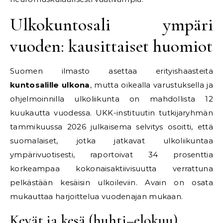
Ulkokuntosali ympäri
vuoden: kausittaiset huomiot
Suomen ilmasto asettaa erityishaasteita
kuntosalille ulkona
, mutta oikealla varustuksella ja
ohjelmoinnilla ulkoliikunta on mahdollista 12
kuukautta vuodessa. UKK-instituutin tutkijaryhmän
tammikuussa 2026 julkaisema selvitys osoitti, että
suomalaiset, jotka jatkavat ulkoliikuntaa
ympärivuotisesti, raportoivat 34 prosenttia
korkeampaa kokonaisaktiivisuutta verrattuna
pelkästään kesäisin ulkoileviin. Avain on osata
mukauttaa harjoittelua vuodenajan mukaan.
Kevät ja kesä (huhti–elokuu)