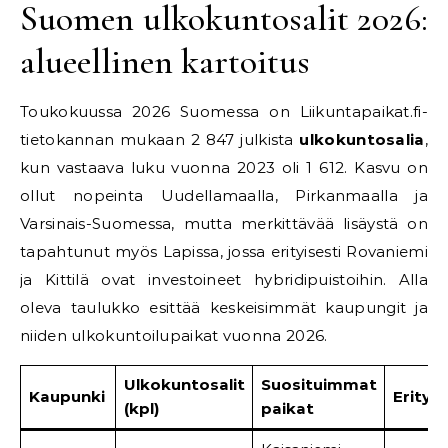
Suomen ulkokuntosalit 2026:
alueellinen kartoitus
Toukokuussa 2026 Suomessa on Liikuntapaikat.fi-
tietokannan mukaan 2 847 julkista
ulkokuntosalia
,
kun vastaava luku vuonna 2023 oli 1 612. Kasvu on
ollut nopeinta Uudellamaalla, Pirkanmaalla ja
Varsinais-Suomessa, mutta merkittävää lisäystä on
tapahtunut myös Lapissa, jossa erityisesti Rovaniemi
ja Kittilä ovat investoineet hybridipuistoihin. Alla
oleva taulukko esittää keskeisimmät kaupungit ja
niiden ulkokuntoilupaikat vuonna 2026.
Ulkokuntosalit
Suosituimmat
Kaupunki
Erityis
(kpl)
paikat