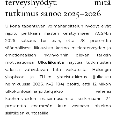
terveyshyödyt: mitä
tutkimus sanoo 2025–2026
Ulkona tapahtuvan voimaharjoittelun hyödyt eivät
rajoitu pelkkään lihasten kehittymiseen. ACSM:n
2026 katsaus toi esiin, että 78 prosenttia
säännöllisesti liikkuvista kertoo mielenterveyden ja
emotionaalisen hyvinvoinnin olevan tärkein
motivaationsa.
Ulkoliikunta
näyttää tutkimusten
valossa vahvistavan tätä vaikutusta. Helsingin
yliopiston ja THL:n yhteistutkimus (julkaistu
helmikuussa 2026, n=2 184) osoitti, että 12 viikon
ulkokuntosaliharjoittelujakso vähensi
koehenkilöiden masennusoireita keskimäärin 24
prosenttia enemmän kuin vastaava ohjelma
sisätilojen kuntosalilla.