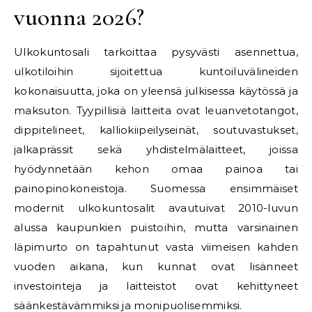
vuonna 2026?
Ulkokuntosali tarkoittaa pysyvästi asennettua,
ulkotiloihin sijoitettua kuntoiluvälineiden
kokonaisuutta, joka on yleensä julkisessa käytössä ja
maksuton. Tyypillisiä laitteita ovat leuanvetotangot,
dippitelineet, kalliokiipeilyseinät, soutuvastukset,
jalkaprässit sekä yhdistelmälaitteet, joissa
hyödynnetään kehon omaa painoa tai
painopinokoneistoja. Suomessa ensimmäiset
modernit ulkokuntosalit avautuivat 2010-luvun
alussa kaupunkien puistoihin, mutta varsinainen
läpimurto on tapahtunut vasta viimeisen kahden
vuoden aikana, kun kunnat ovat lisänneet
investointeja ja laitteistot ovat kehittyneet
säänkestävämmiksi ja monipuolisemmiksi.