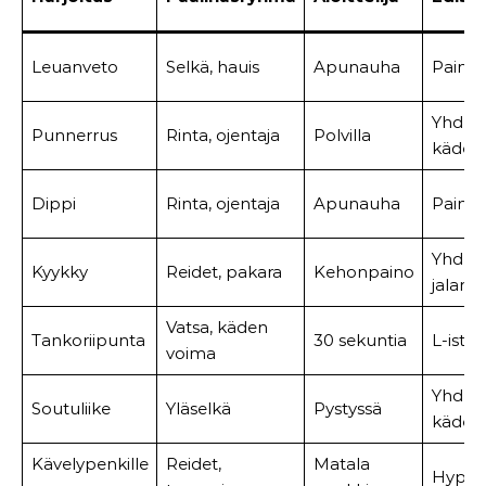
Leuanveto
Selkä, hauis
Apunauha
Painoli
Yhdell
Punnerrus
Rinta, ojentaja
Polvilla
kädell
Dippi
Rinta, ojentaja
Apunauha
Painoli
Yhden
Kyykky
Reidet, pakara
Kehonpaino
jalan
Vatsa, käden
Tankoriipunta
30 sekuntia
L-istu
voima
Yhdell
Soutuliike
Yläselkä
Pystyssä
kädell
Kävelypenkille
Reidet,
Matala
Hyppy