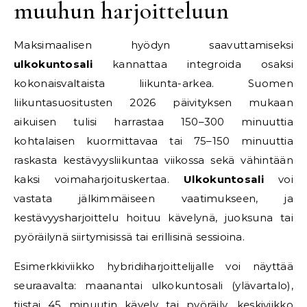
muuhun harjoitteluun
Maksimaalisen hyödyn saavuttamiseksi
ulkokuntosali
kannattaa integroida osaksi
kokonaisvaltaista liikunta-arkea. Suomen
liikuntasuositusten 2026 päivityksen mukaan
aikuisen tulisi harrastaa 150–300 minuuttia
kohtalaisen kuormittavaa tai 75–150 minuuttia
raskasta kestävyysliikuntaa viikossa sekä vähintään
kaksi voimaharjoituskertaa.
Ulkokuntosali
voi
vastata jälkimmäiseen vaatimukseen, ja
kestävyysharjoittelu hoituu kävelynä, juoksuna tai
pyöräilynä siirtymisissä tai erillisinä sessioina.
Esimerkkiviikko hybridiharjoittelijalle voi näyttää
seuraavalta: maanantai ulkokuntosali (ylävartalo),
tiistai 45 minuutin kävely tai pyöräily, keskiviikko