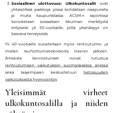
Sosiaalinen ulottuvuus:
Ulkokuntosalit
ovat
yhteisöllisiä paikkoja, joissa kohdataan naapureita
ja muita kaupunkilaisia. ACSM:n raportissa
korostetaan sosiaalisen liikunnan merkitystä
erityisesti yli 50-vuotiaille, joilla yksinäisyys on
kasvava terveysriski.
Yli 40-vuotiaille suositellaan myös rentoutumis- ja
mielen rauhoittumistekniikoita treenin jälkeen.
Aiheesta kiinnostuneet voivat tutustua
rentoutumisen vaikutuksiin suomalaisessa arjessa
sekä laajempaan keskusteluun
tietoisuuden
vaikutuksesta hyvinvointiin
.
Yleisimmät virheet
ulkokuntosalilla ja niiden