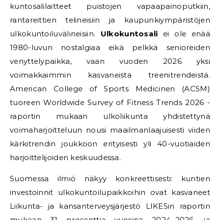
kuntosalilaitteet puistojen vapaapainoputkiin,
rantareittien telineisiin ja kaupunkiympäristöjen
ulkokuntoiluvälineisiin.
Ulkokuntosali
ei ole enää
1980-luvun nostalgiaa eikä pelkkä senioreiden
venyttelypaikka, vaan vuoden 2026 yksi
voimakkaimmin kasvaneista treenitrendeistä.
American College of Sports Medicinen (ACSM)
tuoreen Worldwide Survey of Fitness Trends 2026 -
raportin mukaan ulkoliikunta yhdistettynä
voimaharjoitteluun nousi maailmanlaajuisesti viiden
kärkitrendin joukkoon erityisesti yli 40-vuotiaiden
harjoittelijoiden keskuudessa.
Suomessa ilmiö näkyy konkreettisesti: kuntien
investoinnit ulkokuntoilupaikkoihin ovat kasvaneet
Liikunta- ja kansanterveysjärjestö LIKESin raportin
mukaan 31 prosenttia vuosina 2024–2026, ja