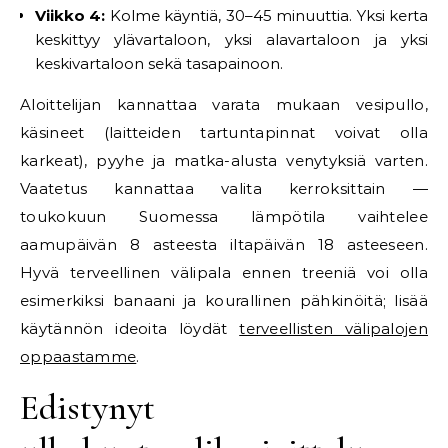
Viikko 4:
Kolme käyntiä, 30–45 minuuttia. Yksi kerta
keskittyy ylävartaloon, yksi alavartaloon ja yksi
keskivartaloon sekä tasapainoon.
Aloittelijan kannattaa varata mukaan vesipullo,
käsineet (laitteiden tartuntapinnat voivat olla
karkeat), pyyhe ja matka-alusta venytyksiä varten.
Vaatetus kannattaa valita kerroksittain —
toukokuun Suomessa lämpötila vaihtelee
aamupäivän 8 asteesta iltapäivän 18 asteeseen.
Hyvä terveellinen välipala ennen treeniä voi olla
esimerkiksi banaani ja kourallinen pähkinöitä; lisää
käytännön ideoita löydät
terveellisten välipalojen
oppaastamme
.
Edistynyt