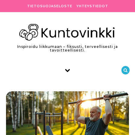
Skip to content
TIETOSUOJASELOSTE
YHTEYSTIEDOT
Inspiroidu liikkumaan – fiksusti, terveellisesti ja
tavoitteellisesti.