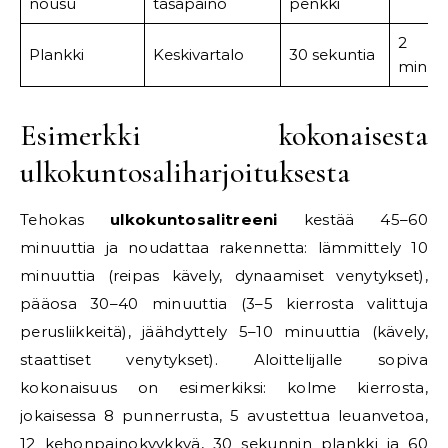
nousu
tasapaino
penkki
2
Plankki
Keskivartalo
30 sekuntia
minuut
Esimerkki kokonaisesta
ulkokuntosaliharjoituksesta
Tehokas
ulkokuntosalitreeni
kestää 45–60
minuuttia ja noudattaa rakennetta: lämmittely 10
minuuttia (reipas kävely, dynaamiset venytykset),
pääosa 30–40 minuuttia (3–5 kierrosta valittuja
perusliikkeitä), jäähdyttely 5–10 minuuttia (kävely,
staattiset venytykset). Aloittelijalle sopiva
kokonaisuus on esimerkiksi: kolme kierrosta,
jokaisessa 8 punnerrusta, 5 avustettua leuanvetoa,
12 kehonpainokyykkyä, 30 sekunnin plankki ja 60