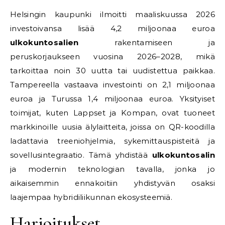
Helsingin kaupunki ilmoitti maaliskuussa 2026
investoivansa lisää 4,2 miljoonaa euroa
ulkokuntosalien
rakentamiseen ja
peruskorjaukseen vuosina 2026–2028, mikä
tarkoittaa noin 30 uutta tai uudistettua paikkaa.
Tampereella vastaava investointi on 2,1 miljoonaa
euroa ja Turussa 1,4 miljoonaa euroa. Yksityiset
toimijat, kuten Lappset ja Kompan, ovat tuoneet
markkinoille uusia älylaitteita, joissa on QR-koodilla
ladattavia treeniohjelmia, sykemittauspisteitä ja
sovellusintegraatio. Tämä yhdistää
ulkokuntosalin
ja modernin teknologian tavalla, jonka jo
aikaisemmin ennakoitiin yhdistyvän osaksi
laajempaa hybridiliikunnan ekosysteemiä.
Harjoitukset