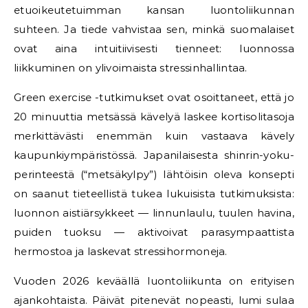
etuoikeutetuimman kansan luontoliikunnan
suhteen. Ja tiede vahvistaa sen, minkä suomalaiset
ovat aina intuitiivisesti tienneet: luonnossa
liikkuminen on ylivoimaista stressinhallintaa.
Green exercise -tutkimukset ovat osoittaneet, että jo
20 minuuttia metsässä kävelyä laskee kortisolitasoja
merkittävästi enemmän kuin vastaava kävely
kaupunkiympäristössä. Japanilaisesta shinrin-yoku-
perinteestä (“metsäkylpy”) lähtöisin oleva konsepti
on saanut tieteellistä tukea lukuisista tutkimuksista:
luonnon aistiärsykkeet — linnunlaulu, tuulen havina,
puiden tuoksu — aktivoivat parasympaattista
hermostoa ja laskevat stressihormoneja.
Vuoden 2026 keväällä luontoliikunta on erityisen
ajankohtaista. Päivät pitenevät nopeasti, lumi sulaa