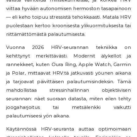
viittaa hyvään autonomisen hermoston tasapainoon
— eli keho toipuu stressistä tehokkaasti. Matala HRV
puolestaan kertoo kroonisesta ylikuormituksesta tai
riittämättömästä palautumisesta.
Vuonna 2026 HRV-seurannan tekniikka on
kehittynyt merkittävästi. Modernit älykellot ja
rannekkeet, kuten Oura Ring, Apple Watch, Garmin
ja Polar, mittaavat HRV:tä jatkuvasti yöunen aikana
ja tarjoavat päivittäisen palautumisindeksin. Tämä
mahdollistaa stressinhallinnan objektiivisen
seurannan: näet suoraan datasta, miten eilen tehty
joogaharjoitus tai metsälenkki vaikutti
palautumiseesi yön aikana.
Käytännössä HRV-seuranta auttaa optimoimaan