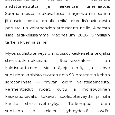
ahdistuneisuutta ja heikentää unenlaatua.
Suomalaisessa ruokavaliossa magnesiumin saanti
jää usein suositusten alle, mikä tekee lisäravinteesta
perustellun vaihtoehdon stressaantuneille. Aiheesta
lisää artikkelissamme
Magnesium 2026: Urheilijan
tärkein kivennäisaine
.
Myös suolistoterveys on noussut keskeiseksi tekijäksi
stressitutkimuksessa. Suoli-aivo-akseli on
kaksisuuntainen viestintäjärjestelmä, ja terve
suolistomikrobisto tuottaa noin 90 prosenttia kehon
serotoniinista — “hyvän olon” välittäjäaineesta.
Fermentoidut ruoat, kuitu ja monipuolinen
kasvisruokavalio tukevat suolistoterveyttä ja sitä
kautta stressinsietokykyä. Tarkempaa tietoa
suoliston ja mielen yhteydestä löydät