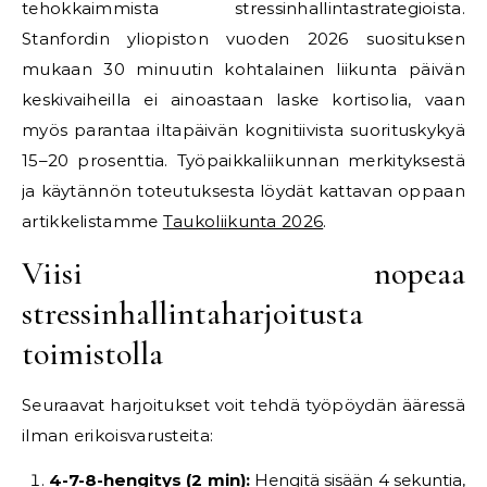
tehokkaimmista stressinhallintastrategioista.
Stanfordin yliopiston vuoden 2026 suosituksen
mukaan 30 minuutin kohtalainen liikunta päivän
keskivaiheilla ei ainoastaan laske kortisolia, vaan
myös parantaa iltapäivän kognitiivista suorituskykyä
15–20 prosenttia. Työpaikkaliikunnan merkityksestä
ja käytännön toteutuksesta löydät kattavan oppaan
artikkelistamme
Taukoliikunta 2026
.
Viisi nopeaa
stressinhallintaharjoitusta
toimistolla
Seuraavat harjoitukset voit tehdä työpöydän ääressä
ilman erikoisvarusteita:
4-7-8-hengitys (2 min):
Hengitä sisään 4 sekuntia,