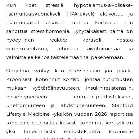
Kun koet stressiä, hypotalamus-aivolisäke-
lisämunuaiskuoriakseli (HPA-akseli) aktivoituu ja
lisämunuaiset alkavat tuottaa kortisolia, niin
sanottua stressihormonia. Lyhytaikaisesti tämä on
hyödyllinen reaktio: kortisoli nostaa
verensokeritasoa, tehostaa aivotoimintaa ja
valmistelee kehoa taistelemaan tai pakenemaan.
Ongelma syntyy, kun stressireaktio jää päälle.
Kroonisesti kohonnut kortisoli johtaa tutkimusten
mukaan vyötärölihavuuteen, insuliiniresistenssiin,
heikentyneeseen immuunipuolustukseen,
unettomuuteen ja ahdistuneisuuteen. Stanford
Lifestyle Medicine -yksikön vuoden 2026 raportissa
todetaan, että pitkäaikaisesti kohonnut kortisoli on
yksi tärkeimmistä ennustekijöistä kroonisille