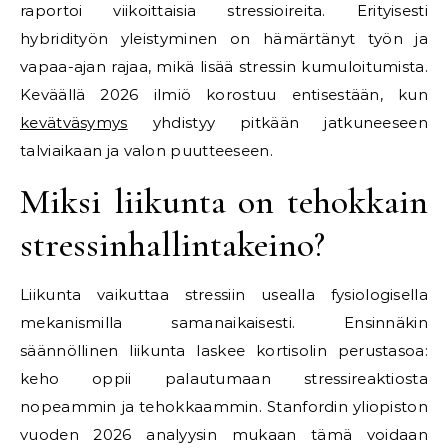
raportoi viikoittaisia stressioireita. Erityisesti
hybridityön yleistyminen on hämärtänyt työn ja
vapaa-ajan rajaa, mikä lisää stressin kumuloitumista.
Keväällä 2026 ilmiö korostuu entisestään, kun
kevätväsymys
yhdistyy pitkään jatkuneeseen
talviaikaan ja valon puutteeseen.
Miksi liikunta on tehokkain
stressinhallintakeino?
Liikunta vaikuttaa stressiin usealla fysiologisella
mekanismilla samanaikaisesti. Ensinnäkin
säännöllinen liikunta laskee kortisolin perustasoa:
keho oppii palautumaan stressireaktiosta
nopeammin ja tehokkaammin. Stanfordin yliopiston
vuoden 2026 analyysin mukaan tämä voidaan