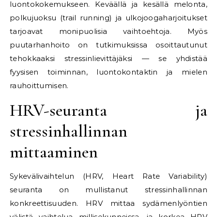
luontokokemukseen. Keväällä ja kesällä melonta,
polkujuoksu (trail running) ja ulkojoogaharjoitukset
tarjoavat monipuolisia vaihtoehtoja. Myös
puutarhanhoito on tutkimuksissa osoittautunut
tehokkaaksi stressinlievittäjäksi — se yhdistää
fyysisen toiminnan, luontokontaktin ja mielen
rauhoittumisen.
HRV-seuranta ja
stressinhallinnan
mittaaminen
Sykevälivaihtelun (HRV, Heart Rate Variability)
seuranta on mullistanut stressinhallinnan
konkreettisuuden. HRV mittaa sydämenlyöntien
välistä vaihtelua millisekunneissa, ja korkea HRV