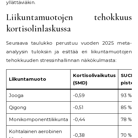
yllättäviäkin.
Liikuntamuotojen tehokkuus
kortisolinlaskussa
Seuraava taulukko perustuu vuoden 2025 meta-
analyysin tuloksiin ja esittää eri liikuntamuotojen
tehokkuuden stressinhallinnan näkökulmasta:
Kortisolivaikutus
SUCRA
Liikuntamuoto
(SMD)
pistey
Jooga
-0,59
93 %
Qigong
-0,51
85 %
Monikomponenttiliikunta
-0,44
78 %
Kohtalainen aerobinen
-0,38
70 %