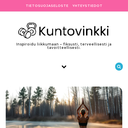
Skip to content
TIETOSUOJASELOSTE
YHTEYSTIEDOT
Inspiroidu liikkumaan – fiksusti, terveellisesti ja
tavoitteellisesti.