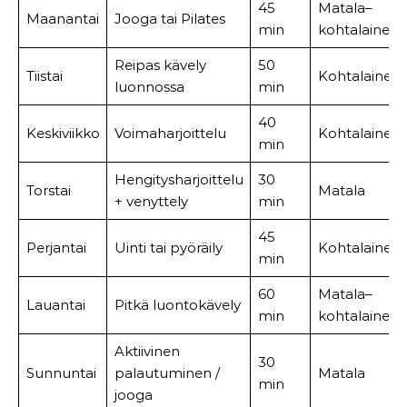
45
Matala–
Maanantai
Jooga tai Pilates
min
kohtalainen
Reipas kävely
50
Tiistai
Kohtalainen
luonnossa
min
40
Keskiviikko
Voimaharjoittelu
Kohtalainen
min
Hengitysharjoittelu
30
Torstai
Matala
+ venyttely
min
45
Perjantai
Uinti tai pyöräily
Kohtalainen
min
60
Matala–
Lauantai
Pitkä luontokävely
min
kohtalainen
Aktiivinen
30
Sunnuntai
palautuminen /
Matala
min
jooga