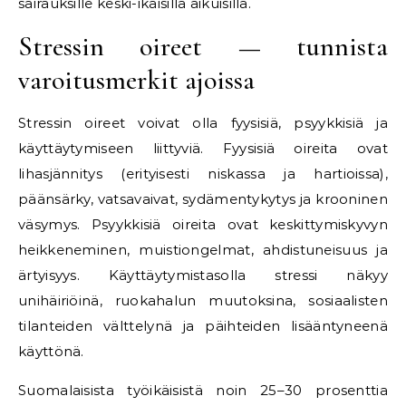
sairauksille keski-ikäisillä aikuisilla.
Stressin oireet — tunnista
varoitusmerkit ajoissa
Stressin oireet voivat olla fyysisiä, psyykkisiä ja
käyttäytymiseen liittyviä. Fyysisiä oireita ovat
lihasjännitys (erityisesti niskassa ja hartioissa),
päänsärky, vatsavaivat, sydämentykytys ja krooninen
väsymys. Psyykkisiä oireita ovat keskittymiskyvyn
heikkeneminen, muistiongelmat, ahdistuneisuus ja
ärtyisyys. Käyttäytymistasolla stressi näkyy
unihäiriöinä, ruokahalun muutoksina, sosiaalisten
tilanteiden välttelynä ja päihteiden lisääntyneenä
käyttönä.
Suomalaisista työikäisistä noin 25–30 prosenttia