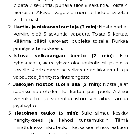
pidätä 7 sekuntia, puhalla ulos 8 sekuntia. Toista 4
kierrosta. Aktivoi vagushermon ja laskee sykettä
välittömästi.
Hartia- ja niskarentouttaja (3 min):
Nosta hartiat
korviin, pidä 5 sekuntia, vapauta. Toista 5 kertaa.
Käännä päätä varovasti puolelta toiselle. Purkaa
jännitystä tehokkaasti.
Istuva selkärangan kierto (2 min):
Istu
ryhdikkäästi, kierrä ylävartaloa rauhallisesti puolelta
toiselle. Kierto parantaa selkärangan liikkuvuutta ja
vapauttaa jännitystä rintarangasta.
Jalkojen nostot tuolin alla (2 min):
Nosta jalat
suoriksi vuorotellen 10 kertaa per puoli. Aktivoi
verenkiertoa ja vähentää istumisen aiheuttamaa
jäykkyyttä.
Tietoinen tauko (3 min):
Sulje silmät, keskity
hengitykseesi ja kehosi tuntemuksiin. Tämä
mindfulness-mikrotauko katkaisee stressireaktion