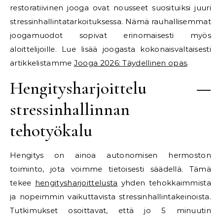
restoratiivinen jooga ovat nousseet suosituiksi juuri
stressinhallintatarkoituksessa. Nämä rauhallisemmat
joogamuodot sopivat erinomaisesti myös
aloittelijoille. Lue lisää joogasta kokonaisvaltaisesti
artikkelistamme
Jooga 2026: Täydellinen opas
.
Hengitysharjoittelu —
stressinhallinnan
tehotyökalu
Hengitys on ainoa autonomisen hermoston
toiminto, jota voimme tietoisesti säädellä. Tämä
tekee
hengitysharjoittelusta
yhden tehokkaimmista
ja nopeimmin vaikuttavista stressinhallintakeinoista.
Tutkimukset osoittavat, että jo 5 minuutin