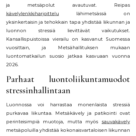
ja metsäpolut avautuvat. Reipas
kävelylenkkiharjoittelu
lähimetsässä on
yksinkertaisin ja tehokkain tapa yhdistää liikunnan ja
luonnon stressiä lievittävät vaikutukset.
Kansallispuistoissa vierailu on kasvanut Suomessa
vuosittain, ja Metsähallituksen mukaan
luontomatkailun suosio jatkaa kasvuaan vuonna
2026.
Parhaat luontoliikuntamuodot
stressinhallintaan
Luonnossa voi harrastaa monenlaista stressiä
purkavaa liikuntaa. Metsäkävely ja patikointi ovat
perinteisimpiä muotoja, mutta myös
sauvakävely
metsäpoluilla yhdistää kokonaisvartaloisen liikunnan