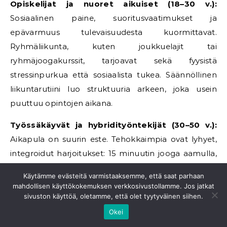
Opiskelijat ja nuoret aikuiset (18–30 v.):
Sosiaalinen paine, suoritusvaatimukset ja
epävarmuus tulevaisuudesta kuormittavat.
Ryhmäliikunta, kuten joukkuelajit tai
ryhmäjoogakurssit, tarjoavat sekä fyysistä
stressinpurkua että sosiaalista tukea. Säännöllinen
liikuntarutiini luo struktuuria arkeen, joka usein
puuttuu opintojen aikana.
Työssäkäyvät ja hybridityöntekijät (30–50 v.):
Aikapula on suurin este. Tehokkaimpia ovat lyhyet,
integroidut harjoitukset: 15 minuutin jooga aamulla,
kävelypuhelut, lounastauon liikunta. HRV-seuranta
Käytämme evästeitä varmistaaksemme, että saat parhaan
auttaa tunnistamaan, milloin keho todella tarvitsee
mahdollisen käyttökokemuksen verkkosivustollamme. Jos jatkat
lepoa eikä lisää suoritusta.
sivuston käyttöä, oletamme, että olet tyytyväinen siihen.
Okei
Pienten lasten vanhemmat:
Liikunnan