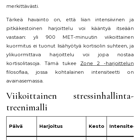
merkittävästi.
Tärkeä havainto on, että liian intensiivinen ja
pitkäkestoinen harjoittelu voi kääntyä itseään
vastaan: yli 900 MET-minuutin viikoittainen
kuormitus ei tuonut lisähyötyä kortisolin suhteen, ja
ylikuormittava harjoittelu voi jopa nostaa
kortisolitasoja. Tämä tukee
Zone 2 -harjoittelun
filosofiaa, jossa kohtalainen intensiteetti on
avainasemassa.
Viikoittainen stressinhallinta-
treenimalli
Päivä
Harjoitus
Kesto
Intensiteet