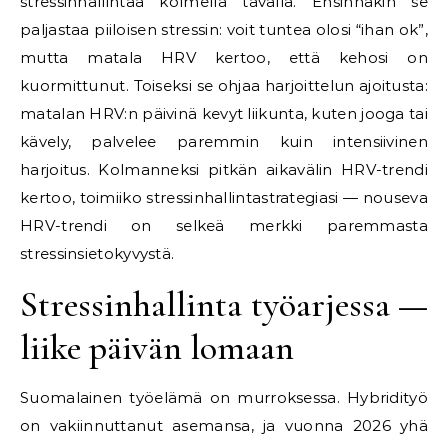
stressinhallintaa kolmella tavalla. Ensinnäkin se
paljastaa piiloisen stressin: voit tuntea olosi “ihan ok”,
mutta matala HRV kertoo, että kehosi on
kuormittunut. Toiseksi se ohjaa harjoittelun ajoitusta:
matalan HRV:n päivinä kevyt liikunta, kuten jooga tai
kävely, palvelee paremmin kuin intensiivinen
harjoitus. Kolmanneksi pitkän aikavälin HRV-trendi
kertoo, toimiiko stressinhallintastrategiasi — nouseva
HRV-trendi on selkeä merkki paremmasta
stressinsietokyvystä.
Stressinhallinta työarjessa —
liike päivän lomaan
Suomalainen työelämä on murroksessa. Hybridityö
on vakiinnuttanut asemansa, ja vuonna 2026 yhä