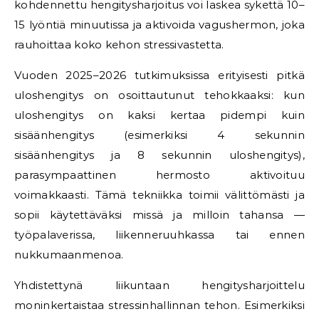
kohdennettu hengitysharjoitus voi laskea sykettä 10–
15 lyöntiä minuutissa ja aktivoida vagushermon, joka
rauhoittaa koko kehon stressivastetta.
Vuoden 2025–2026 tutkimuksissa erityisesti pitkä
uloshengitys on osoittautunut tehokkaaksi: kun
uloshengitys on kaksi kertaa pidempi kuin
sisäänhengitys (esimerkiksi 4 sekunnin
sisäänhengitys ja 8 sekunnin uloshengitys),
parasympaattinen hermosto aktivoituu
voimakkaasti. Tämä tekniikka toimii välittömästi ja
sopii käytettäväksi missä ja milloin tahansa —
työpalaverissa, liikenneruuhkassa tai ennen
nukkumaanmenoa.
Yhdistettynä liikuntaan hengitysharjoittelu
moninkertaistaa stressinhallinnan tehon. Esimerkiksi