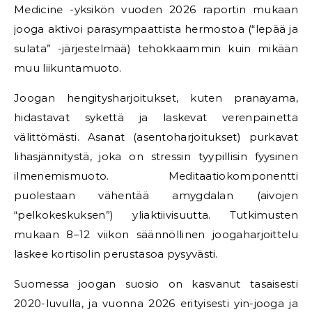
Medicine -yksikön vuoden 2026 raportin mukaan
jooga aktivoi parasympaattista hermostoa (“lepää ja
sulata” -järjestelmää) tehokkaammin kuin mikään
muu liikuntamuoto.
Joogan hengitysharjoitukset, kuten pranayama,
hidastavat sykettä ja laskevat verenpainetta
välittömästi. Asanat (asentoharjoitukset) purkavat
lihasjännitystä, joka on stressin tyypillisin fyysinen
ilmenemismuoto. Meditaatiokomponentti
puolestaan vähentää amygdalan (aivojen
“pelkokeskuksen”) yliaktiivisuutta. Tutkimusten
mukaan 8–12 viikon säännöllinen joogaharjoittelu
laskee kortisolin perustasoa pysyvästi.
Suomessa joogan suosio on kasvanut tasaisesti
2020-luvulla, ja vuonna 2026 erityisesti yin-jooga ja