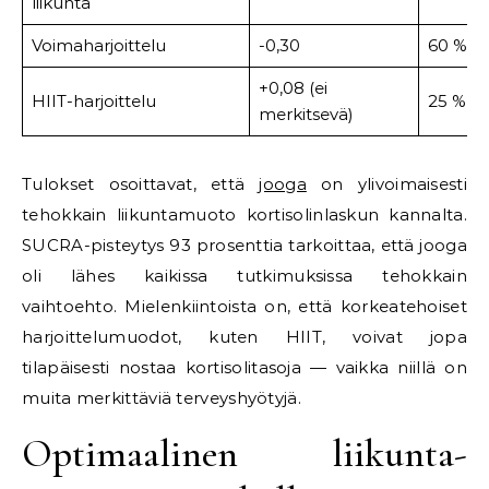
liikunta
Voimaharjoittelu
-0,30
60 %
+0,08 (ei
HIIT-harjoittelu
25 %
merkitsevä)
Tulokset osoittavat, että
jooga
on ylivoimaisesti
tehokkain liikuntamuoto kortisolinlaskun kannalta.
SUCRA-pisteytys 93 prosenttia tarkoittaa, että jooga
oli lähes kaikissa tutkimuksissa tehokkain
vaihtoehto. Mielenkiintoista on, että korkeatehoiset
harjoittelumuodot, kuten HIIT, voivat jopa
tilapäisesti nostaa kortisolitasoja — vaikka niillä on
muita merkittäviä terveyshyötyjä.
Optimaalinen liikunta-