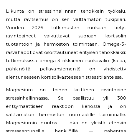
Liikunta on stressinhallinnan tehokkain työkalu,
mutta ravitsemus on sen välttämätön tukipilari.
Vuoden 2026 tutkimusten mukaan tietyt
ravintoaineet vaikuttavat suoraan kortisolin
tuotantoon ja hermoston toimintaan. Omega-3-
rasvahapot ovat osoittautuneet erityisen tehokkaiksi:
tutkimuksissa omega-3-rikkainen ruokavalio (kalaa,
pähkinöitä, pellavansiemeniä) on yhdistetty
alentuneeseen kortisolivasteeseen stressitilanteissa.
Magnesium on toinen kriittinen ravintoaine
stressinhallinnassa. Se osallistuu yli 300
entsymaattiseen reaktioon kehossa ja on
välttämätön hermoston normaalille toiminnalle.
Magnesiumin puutos — joka on yleistä etenkin
stressaantuneilla henkilöillä — pahentaa