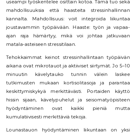
useampi työskentelee osittain kotoa. Tämä tuo sekä
mahdollisuuksia että haasteita stressinhallinnan
kannalta. Mahdollisuus: voit integroida liikuntaa
joustavammin työpäivään. Haaste: työn ja vapaa-
ajan raja hämärtyy, mikä voi johtaa jatkuvaan
matala-asteiseen stressitilaan.
Tehokkaimmat keinot stressinhallintaan työpäivän
aikana ovat mikrotauot ja aktiiviset siirtymät. Jo 5–10
minuutin kävelytauko tunnin välein laskee
tutkimusten mukaan kortisolitasoja ja parantaa
keskittymiskykyä merkittävästi. Portaiden käyttö
hissin sijaan, kävelypuhelut ja seisomatyöpisteen
hyödyntäminen ovat kaikki pieniä mutta
kumulatiivisesti merkittäviä tekoja.
Lounastauon hyödyntäminen liikuntaan on yksi