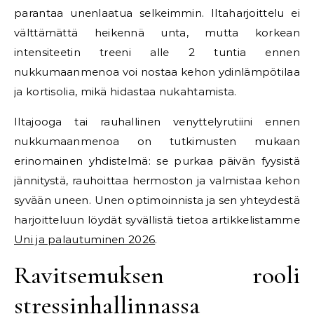
parantaa unenlaatua selkeimmin. Iltaharjoittelu ei
välttämättä heikennä unta, mutta korkean
intensiteetin treeni alle 2 tuntia ennen
nukkumaanmenoa voi nostaa kehon ydinlämpötilaa
ja kortisolia, mikä hidastaa nukahtamista.
Iltajooga tai rauhallinen venyttelyrutiini ennen
nukkumaanmenoa on tutkimusten mukaan
erinomainen yhdistelmä: se purkaa päivän fyysistä
jännitystä, rauhoittaa hermoston ja valmistaa kehon
syvään uneen. Unen optimoinnista ja sen yhteydestä
harjoitteluun löydät syvällistä tietoa artikkelistamme
Uni ja palautuminen 2026
.
Ravitsemuksen rooli
stressinhallinnassa