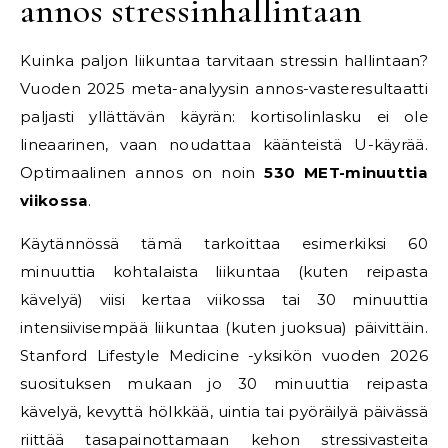
annos stressinhallintaan
Kuinka paljon liikuntaa tarvitaan stressin hallintaan?
Vuoden 2025 meta-analyysin annos-vasteresultaatti
paljasti yllättävän käyrän: kortisolinlasku ei ole
lineaarinen, vaan noudattaa käänteistä U-käyrää.
Optimaalinen annos on noin
530 MET-minuuttia
viikossa
.
Käytännössä tämä tarkoittaa esimerkiksi 60
minuuttia kohtalaista liikuntaa (kuten reipasta
kävelyä) viisi kertaa viikossa tai 30 minuuttia
intensiivisempää liikuntaa (kuten juoksua) päivittäin.
Stanford Lifestyle Medicine -yksikön vuoden 2026
suosituksen mukaan jo 30 minuuttia reipasta
kävelyä, kevyttä hölkkää, uintia tai pyöräilyä päivässä
riittää tasapainottamaan kehon stressivasteita