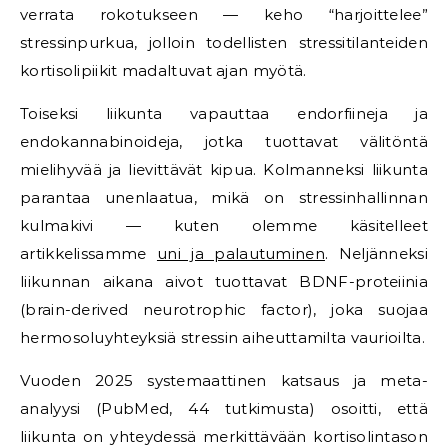
verrata rokotukseen — keho “harjoittelee”
stressinpurkua, jolloin todellisten stressitilanteiden
kortisolipiikit madaltuvat ajan myötä.
Toiseksi liikunta vapauttaa endorfiineja ja
endokannabinoideja, jotka tuottavat välitöntä
mielihyvää ja lievittävät kipua. Kolmanneksi liikunta
parantaa unenlaatua, mikä on stressinhallinnan
kulmakivi — kuten olemme käsitelleet
artikkelissamme
uni ja palautuminen
. Neljänneksi
liikunnan aikana aivot tuottavat BDNF-proteiinia
(brain-derived neurotrophic factor), joka suojaa
hermosoluyhteyksiä stressin aiheuttamilta vaurioilta.
Vuoden 2025 systemaattinen katsaus ja meta-
analyysi (PubMed, 44 tutkimusta) osoitti, että
liikunta on yhteydessä merkittävään kortisolintason