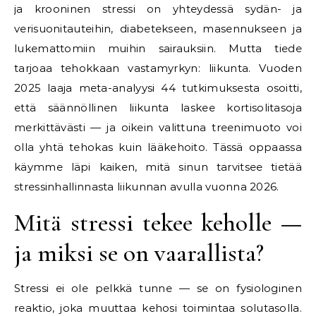
ja krooninen stressi on yhteydessä sydän- ja
verisuonitauteihin, diabetekseen, masennukseen ja
lukemattomiin muihin sairauksiin. Mutta tiede
tarjoaa tehokkaan vastamyrkyn: liikunta. Vuoden
2025 laaja meta-analyysi 44 tutkimuksesta osoitti,
että säännöllinen liikunta laskee kortisolitasoja
merkittävästi — ja oikein valittuna treenimuoto voi
olla yhtä tehokas kuin lääkehoito. Tässä oppaassa
käymme läpi kaiken, mitä sinun tarvitsee tietää
stressinhallinnasta liikunnan avulla vuonna 2026.
Mitä stressi tekee keholle —
ja miksi se on vaarallista?
Stressi ei ole pelkkä tunne — se on fysiologinen
reaktio, joka muuttaa kehosi toimintaa solutasolla.