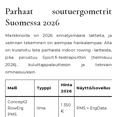
Parhaat soutuergometrit
Suomessa 2026
Markkinoilla on 2026 ennätysmäärä laitteita, ja
valinnan tekeminen on aiempaa hankalampaa. Alla
on kuratoitu lista parhaista indoor rowing -laitteista,
joka perustuu Sport.fi-testiraporttiin (helmikuu
2026), kuluttajapalautteisiin ja teknisiin
ominaisuuksiin.
Hinta
Malli
Tyyppi
Näyttö/sovellus
M
2026
Concept2
1 350
RowErg
Ilma
PM5 + ErgData
2
€
PM5