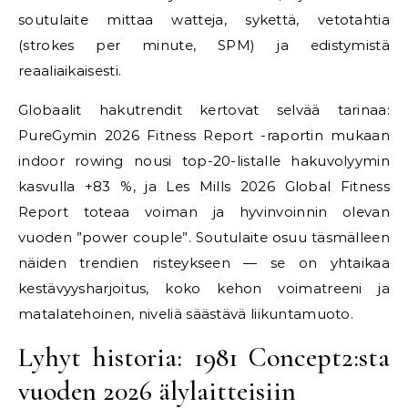
soutulaite mittaa watteja, sykettä, vetotahtia
(strokes per minute, SPM) ja edistymistä
reaaliaikaisesti.
Globaalit hakutrendit kertovat selvää tarinaa:
PureGymin 2026 Fitness Report -raportin mukaan
indoor rowing nousi top-20-listalle hakuvolyymin
kasvulla +83 %, ja Les Mills 2026 Global Fitness
Report toteaa voiman ja hyvinvoinnin olevan
vuoden ”power couple”. Soutulaite osuu täsmälleen
näiden trendien risteykseen — se on yhtaikaa
kestävyysharjoitus, koko kehon voimatreeni ja
matalatehoinen, niveliä säästävä liikuntamuoto.
Lyhyt historia: 1981 Concept2:sta
vuoden 2026 älylaitteisiin