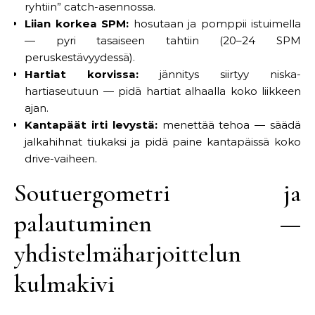
ryhtiin” catch-asennossa.
Liian korkea SPM:
hosutaan ja pomppii istuimella
— pyri tasaiseen tahtiin (20–24 SPM
peruskestävyydessä).
Hartiat korvissa:
jännitys siirtyy niska-
hartiaseutuun — pidä hartiat alhaalla koko liikkeen
ajan.
Kantapäät irti levystä:
menettää tehoa — säädä
jalkahihnat tiukaksi ja pidä paine kantapäissä koko
drive-vaiheen.
Soutuergometri ja
palautuminen —
yhdistelmäharjoittelun
kulmakivi