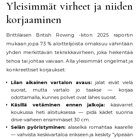
Yleisimmät virheet ja niiden
korjaaminen
Brittiläisen British Rowing -liiton 2025 raportin
mukaan jopa 73 % aloittelijoista omaksuu vähintään
yhden merkittävän tekniikkavirheen, joka heikentää
tehoa tai johtaa vaivaan. Alla yleisimmät ongelmat ja
konkreettiset korjaukset:
Liian aikainen vartalon avaus:
jalat eivät vielä
suorat, mutta vartalo jo taakse — korjaa
odottamalla, kunnes polvet ovat lähes suorat.
Käsillä vetäminen ennen jalkoja:
käsivarret
koukussa heti aloituksessa — pidä kädet suorina
drive-vaiheen ensimmäiset 30 cm.
Selän pyöristyminen:
alaselkä romahtaa kaarelle
— vahvista keskivartaloa erikseen ja keskity ”ylpeään