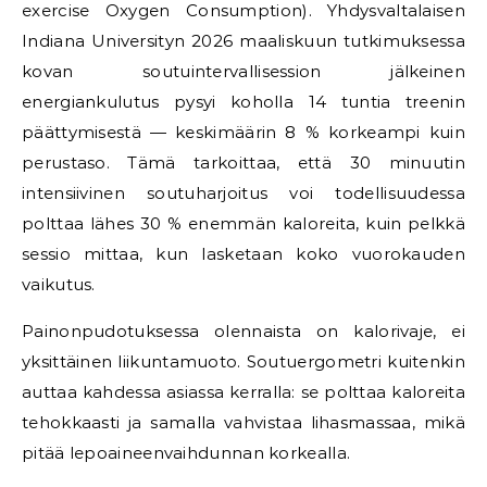
exercise Oxygen Consumption). Yhdysvaltalaisen
Indiana Universityn 2026 maaliskuun tutkimuksessa
kovan soutuintervallisession jälkeinen
energiankulutus pysyi koholla 14 tuntia treenin
päättymisestä — keskimäärin 8 % korkeampi kuin
perustaso. Tämä tarkoittaa, että 30 minuutin
intensiivinen soutuharjoitus voi todellisuudessa
polttaa lähes 30 % enemmän kaloreita, kuin pelkkä
sessio mittaa, kun lasketaan koko vuorokauden
vaikutus.
Painonpudotuksessa olennaista on kalorivaje, ei
yksittäinen liikuntamuoto. Soutuergometri kuitenkin
auttaa kahdessa asiassa kerralla: se polttaa kaloreita
tehokkaasti ja samalla vahvistaa lihasmassaa, mikä
pitää lepoaineenvaihdunnan korkealla.