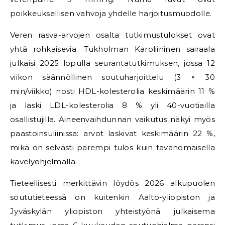
poikkeuksellisen vahvoja yhdelle harjoitusmuodolle.
Veren rasva-arvojen osalta tutkimustulokset ovat
yhtä rohkaisevia. Tukholman Karoliininen sairaala
julkaisi 2025 lopulla seurantatutkimuksen, jossa 12
viikon säännöllinen soutuharjoittelu (3 × 30
min/viikko) nosti HDL-kolesterolia keskimäärin 11 %
ja laski LDL-kolesterolia 8 % yli 40-vuotiailla
osallistujilla. Aineenvaihdunnan vaikutus näkyi myös
paastoinsuliinissa: arvot laskivat keskimäärin 22 %,
mikä on selvästi parempi tulos kuin tavanomaisella
kävelyohjelmalla.
Tieteellisesti merkittävin löydös 2026 alkupuolen
soututieteessä on kuitenkin Aalto-yliopiston ja
Jyväskylän yliopiston yhteistyönä julkaisema