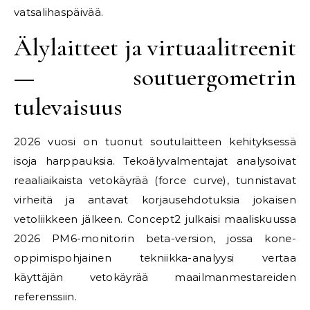
vatsalihaspäivää.
Älylaitteet ja virtuaalitreenit
— soutuergometrin
tulevaisuus
2026 vuosi on tuonut soutulaitteen kehityksessä
isoja harppauksia. Tekoälyvalmentajat analysoivat
reaaliaikaista vetokäyrää (force curve), tunnistavat
virheitä ja antavat korjausehdotuksia jokaisen
vetoliikkeen jälkeen. Concept2 julkaisi maaliskuussa
2026 PM6-monitorin beta-version, jossa kone-
oppimispohjainen tekniikka-analyysi vertaa
käyttäjän vetokäyrää maailmanmestareiden
referenssiin.