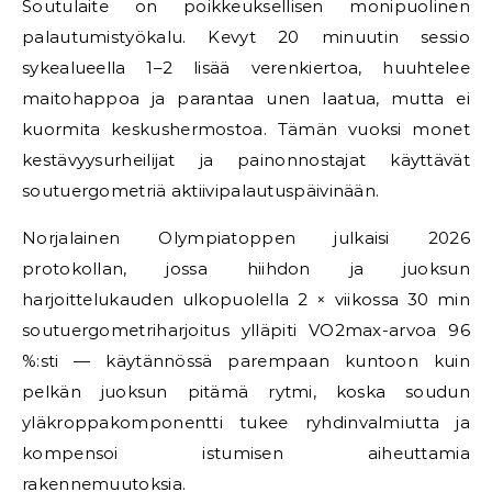
Soutulaite on poikkeuksellisen monipuolinen
palautumistyökalu. Kevyt 20 minuutin sessio
sykealueella 1–2 lisää verenkiertoa, huuhtelee
maitohappoa ja parantaa unen laatua, mutta ei
kuormita keskushermostoa. Tämän vuoksi monet
kestävyysurheilijat ja painonnostajat käyttävät
soutuergometriä aktiivipalautuspäivinään.
Norjalainen Olympiatoppen julkaisi 2026
protokollan, jossa hiihdon ja juoksun
harjoittelukauden ulkopuolella 2 × viikossa 30 min
soutuergometriharjoitus ylläpiti VO2max-arvoa 96
%:sti — käytännössä parempaan kuntoon kuin
pelkän juoksun pitämä rytmi, koska soudun
yläkroppakomponentti tukee ryhdinvalmiutta ja
kompensoi istumisen aiheuttamia
rakennemuutoksia.