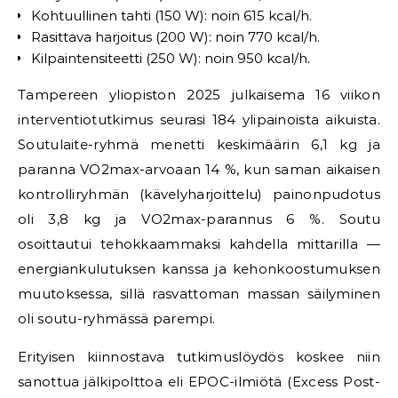
Kohtuullinen tahti (150 W): noin 615 kcal/h.
Rasittava harjoitus (200 W): noin 770 kcal/h.
Kilpaintensiteetti (250 W): noin 950 kcal/h.
Tampereen yliopiston 2025 julkaisema 16 viikon
interventiotutkimus seurasi 184 ylipainoista aikuista.
Soutulaite-ryhmä menetti keskimäärin 6,1 kg ja
paranna VO2max-arvoaan 14 %, kun saman aikaisen
kontrolliryhmän (kävelyharjoittelu) painonpudotus
oli 3,8 kg ja VO2max-parannus 6 %. Soutu
osoittautui tehokkaammaksi kahdella mittarilla —
energiankulutuksen kanssa ja kehonkoostumuksen
muutoksessa, sillä rasvattoman massan säilyminen
oli soutu-ryhmässä parempi.
Erityisen kiinnostava tutkimuslöydös koskee niin
sanottua jälkipolttoa eli EPOC-ilmiötä (Excess Post-