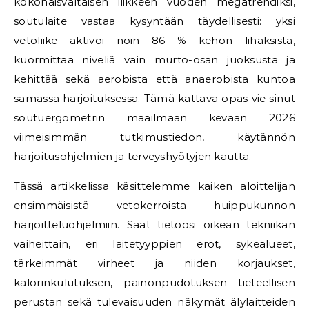
kokonaisvaltaisen liikkeen vuoden megatrendiksi,
soutulaite vastaa kysyntään täydellisesti: yksi
vetoliike aktivoi noin 86 % kehon lihaksista,
kuormittaa niveliä vain murto-osan juoksusta ja
kehittää sekä aerobista että anaerobista kuntoa
samassa harjoituksessa. Tämä kattava opas vie sinut
soutuergometrin maailmaan kevään 2026
viimeisimmän tutkimustiedon, käytännön
harjoitusohjelmien ja terveyshyötyjen kautta.
Tässä artikkelissa käsittelemme kaiken aloittelijan
ensimmäisistä vetokerroista huippukunnon
harjoitteluohjelmiin. Saat tietoosi oikean tekniikan
vaiheittain, eri laitetyyppien erot, sykealueet,
tärkeimmät virheet ja niiden korjaukset,
kalorinkulutuksen, painonpudotuksen tieteellisen
perustan sekä tulevaisuuden näkymät älylaitteiden