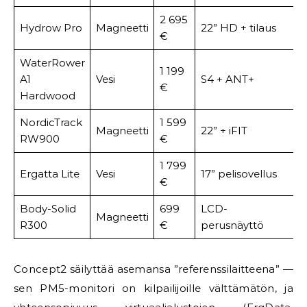
2 695
Hydrow Pro
Magneetti
22” HD + tilaus
1
€
WaterRower
1 199
A1
Vesi
S4 + ANT+
1
€
Hardwood
NordicTrack
1 599
Magneetti
22” + iFIT
1
RW900
€
1 799
Ergatta Lite
Vesi
17” pelisovellus
1
€
Body-Solid
699
LCD-
Magneetti
1
R300
€
perusnäyttö
Concept2 säilyttää asemansa ”referenssilaitteena” —
sen PM5-monitori on kilpailijoille välttämätön, ja