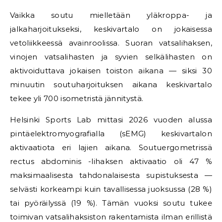
Vaikka soutu mielletään yläkroppa- ja
jalkaharjoitukseksi, keskivartalo on jokaisessa
vetoliikkeessä avainroolissa. Suoran vatsalihaksen,
vinojen vatsalihasten ja syvien selkälihasten on
aktivoiduttava jokaisen toiston aikana — siksi 30
minuutin soutuharjoituksen aikana keskivartalo
tekee yli 700 isometristä jännitystä.
Helsinki Sports Lab mittasi 2026 vuoden alussa
pintäelektromyografialla (sEMG) keskivartalon
aktivaatiota eri lajien aikana. Soutuergometrissä
rectus abdominis -lihaksen aktivaatio oli 47 %
maksimaalisesta tahdonalaisesta supistuksesta —
selvästi korkeampi kuin tavallisessa juoksussa (28 %)
tai pyöräilyssä (19 %). Tämän vuoksi soutu tukee
toimivan vatsalihaksiston rakentamista ilman erillistä