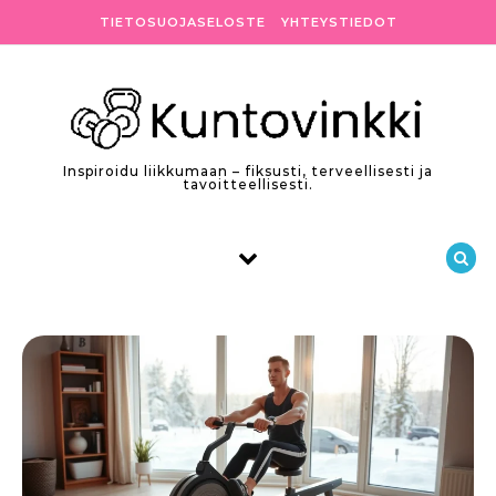
Skip to content
TIETOSUOJASELOSTE
YHTEYSTIEDOT
Inspiroidu liikkumaan – fiksusti, terveellisesti ja
tavoitteellisesti.