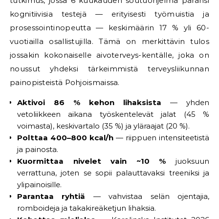
tutkimus, jossa 6 kuukauden soutuohjelma paransi
kognitiivisia testejä — erityisesti työmuistia ja
prosessointinopeutta — keskimäärin 17 % yli 60-
vuotiailla osallistujilla. Tämä on merkittävin tulos
jossakin kokonaiselle aivoterveys-kentälle, joka on
noussut yhdeksi tärkeimmistä terveysliikunnan
painopisteistä Pohjoismaissa.
Aktivoi 86 % kehon lihaksista
— yhden
vetoliikkeen aikana työskentelevät jalat (45 %
voimasta), keskivartalo (35 %) ja yläraajat (20 %).
Polttaa 400–800 kcal/h
— riippuen intensiteetistä
ja painosta.
Kuormittaa nivelet vain ~10 %
juoksuun
verrattuna, joten se sopii palauttavaksi treeniksi ja
ylipainoisille.
Parantaa ryhtiä
— vahvistaa selän ojentajia,
romboideja ja takakireäketjun lihaksia.