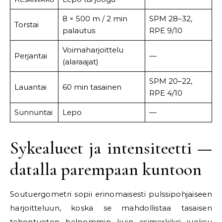
8 × 500 m / 2 min
SPM 28–32,
Torstai
palautus
RPE 9/10
Voimaharjoittelu
Perjantai
—
(alaraajat)
SPM 20–22,
Lauantai
60 min tasainen
RPE 4/10
Sunnuntai
Lepo
—
Sykealueet ja intensiteetti —
datalla parempaan kuntoon
Soutuergometri sopii erinomaisesti pulssipohjaiseen
harjoitteluun, koska se mahdollistaa tasaisen
tehontuoton helpommin kuin esimerkiksi juoksu