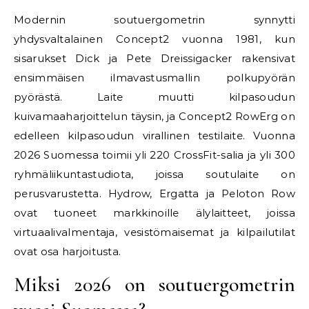
Modernin soutuergometrin synnytti
yhdysvaltalainen Concept2 vuonna 1981, kun
sisarukset Dick ja Pete Dreissigacker rakensivat
ensimmäisen ilmavastusmallin polkupyörän
pyörästä. Laite muutti kilpasoudun
kuivamaaharjoittelun täysin, ja Concept2 RowErg on
edelleen kilpasoudun virallinen testilaite. Vuonna
2026 Suomessa toimii yli 220 CrossFit-salia ja yli 300
ryhmäliikuntastudiota, joissa soutulaite on
perusvarustetta. Hydrow, Ergatta ja Peloton Row
ovat tuoneet markkinoille älylaitteet, joissa
virtuaalivalmentaja, vesistömaisemat ja kilpailutilat
ovat osa harjoitusta.
Miksi 2026 on soutuergometrin