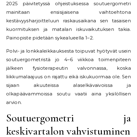
2025 päivitetyssä ohjeistuksessa soutuergometri
mainitaan ensisijaisena vaihtoehtona
kestävyysharjoitteluun raskausaikana sen tasaisen
kuormituksen ja matalan iskuvaikutuksen takia.
Painopiste pidetään sykealueella 1–2.
Polvi- ja lonkkaleikkauksesta toipuvat hyötyvät usein
soutuergometristä jo 4–6 viikkoa toimenpiteen
jälkeen fysioterapeutin valvonnassa, koska
liikkumalaajuus on rajattu eikä iskukuormaa ole. Sen
sijaan akuuteissa alaselkävaivoissa ja
olkapäävammoissa soutu vaatii aina yksilöllisen
arvion.
Soutuergometri ja
keskivartalon vahvistuminen