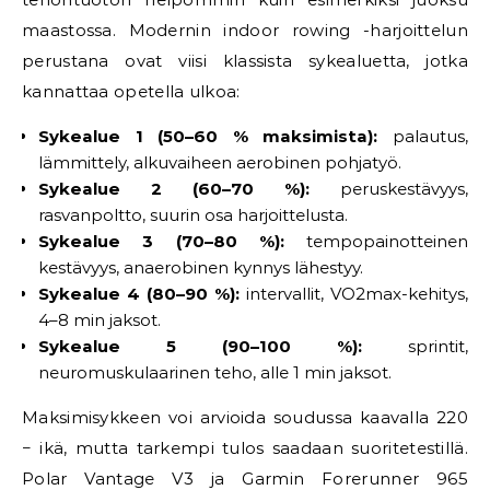
maastossa. Modernin indoor rowing -harjoittelun
perustana ovat viisi klassista sykealuetta, jotka
kannattaa opetella ulkoa:
Sykealue 1 (50–60 % maksimista):
palautus,
lämmittely, alkuvaiheen aerobinen pohjatyö.
Sykealue 2 (60–70 %):
peruskestävyys,
rasvanpoltto, suurin osa harjoittelusta.
Sykealue 3 (70–80 %):
tempopainotteinen
kestävyys, anaerobinen kynnys lähestyy.
Sykealue 4 (80–90 %):
intervallit, VO2max-kehitys,
4–8 min jaksot.
Sykealue 5 (90–100 %):
sprintit,
neuromuskulaarinen teho, alle 1 min jaksot.
Maksimisykkeen voi arvioida soudussa kaavalla 220
− ikä, mutta tarkempi tulos saadaan suoritetestillä.
Polar Vantage V3 ja Garmin Forerunner 965