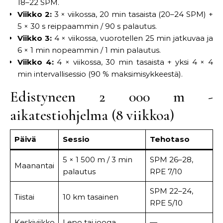
18–22 SPM.
Viikko 2:
3 × viikossa, 20 min tasaista (20–24 SPM) +
5 × 30 s reippaammin / 90 s palautus.
Viikko 3:
4 × viikossa, vuorotellen 25 min jatkuvaa ja
6 × 1 min nopeammin / 1 min palautus.
Viikko 4:
4 × viikossa, 30 min tasaista + yksi 4 × 4
min intervallisessio (90 % maksimisykkeestä).
Edistyneen 2 000 m -
aikatestiohjelma (8 viikkoa)
Päivä
Sessio
Tehotaso
5 × 1 500 m / 3 min
SPM 26–28,
Maanantai
palautus
RPE 7/10
SPM 22–24,
Tiistai
10 km tasainen
RPE 5/10
Keskiviikko
Lepo tai jooga
—