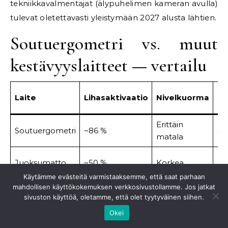
tekniikkavalmentajat (älypuhelimen kameran avulla)
tulevat oletettavasti yleistymään 2027 alusta lähtien.
Soutuergometri vs. muut
kestävyyslaitteet — vertailu
Ka
Laite
Lihasaktivaatio
Nivelkuorma
(8
Erittäin
Soutuergometri
~86 %
50
matala
Juoksumatto
~50 %
Korkea
50
Käytämme evästeitä varmistaaksemme, että saat parhaan
mahdollisen käyttökokemuksen verkkosivustollamme. Jos jatkat
Erittäin
Kuntopyörä
~35 %
40
sivuston käyttöä, oletamme, että olet tyytyväinen siihen.
matala
Okei
Crosstrainer
~70 %
Matala
45