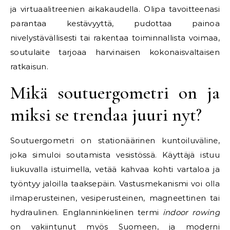
ja virtuaalitreenien aikakaudella. Olipa tavoitteenasi
parantaa kestävyyttä, pudottaa painoa
nivelystävällisesti tai rakentaa toiminnallista voimaa,
soutulaite tarjoaa harvinaisen kokonaisvaltaisen
ratkaisun.
Mikä soutuergometri on ja
miksi se trendaa juuri nyt?
Soutuergometri on stationäärinen kuntoiluväline,
joka simuloi soutamista vesistössä. Käyttäjä istuu
liukuvalla istuimella, vetää kahvaa kohti vartaloa ja
työntyy jaloilla taaksepäin. Vastusmekanismi voi olla
ilmaperusteinen, vesiperusteinen, magneettinen tai
hydraulinen. Englanninkielinen termi
indoor rowing
on vakiintunut myös Suomeen, ja moderni