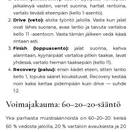
jalkalevyä vasten, varret suorina, hartiat rentoina,
vartalo lievästi eteenpäin (kello 1-asento).
Drive (veto):
aloita työntö jaloilla. Vasta kun jalat
ovat lähes suorana, avaa lantio ja taivuta vartaloa
kello 11 -asentoon. Vasta tämän jälkeen vedä käsiä
rintaan asti.
Finish (loppuasento):
jalat suorina, kahva
alarintaan, kyynärpäät vartaloa pitkin taakse, lavat
yhdessä, vartalo hieman taaksepäin (kello 11).
Recovery (paluu):
ensin kädet eteen, sitten lantio
kello 1, lopuksi sääret koukistuvat. Recovery kestää
noin kaksi kertaa pidempään kuin drive — suhde
1:2.
Voimajakauma: 60–20–20-sääntö
Yksi parhaista muistisäännöistä on 60–20–20: kerää
60 % vedosta jaloilla, 20 % vartalon avauksesta ja 20