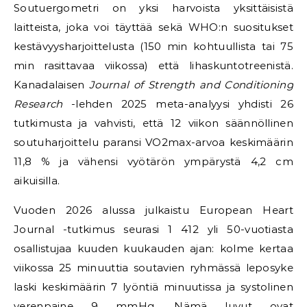
Soutuergometri on yksi harvoista yksittäisistä
laitteista, joka voi täyttää sekä WHO:n suositukset
kestävyysharjoittelusta (150 min kohtuullista tai 75
min rasittavaa viikossa) että lihaskuntotreenistä.
Kanadalaisen
Journal of Strength and Conditioning
Research
-lehden 2025 meta-analyysi yhdisti 26
tutkimusta ja vahvisti, että 12 viikon säännöllinen
soutuharjoittelu paransi VO2max-arvoa keskimäärin
11,8 % ja vähensi vyötärön ympärystä 4,2 cm
aikuisilla.
Vuoden 2026 alussa julkaistu European Heart
Journal -tutkimus seurasi 1 412 yli 50-vuotiasta
osallistujaa kuuden kuukauden ajan: kolme kertaa
viikossa 25 minuuttia soutavien ryhmässä leposyke
laski keskimäärin 7 lyöntiä minuutissa ja systolinen
verenpaine 9 mmHg. Nämä luvut ovat