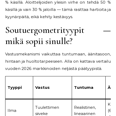
% käsillä. Aloittelijoiden yleisin virhe on tehdä 50 %
käsillä ja vain 30 % jaloilla — tämä rasittaa hartioita ja
kyynärpäitä, eikä kehity kestävyys.
Soutuergometrityypit —
mikä sopii sinulle?
Vastusmekanismi vaikuttaa tuntumaan, äänitasoon,
hintaan ja huoltotarpeeseen. Alla on kattava vertailu
vuoden 2026 markkinoiden neljästä päätyypistä.
Tyyppi
Vastus
Tuntuma
Ään
Kor
Tuulettimen
Realistinen,
Ilma
(60
siiveke
lineaarinen