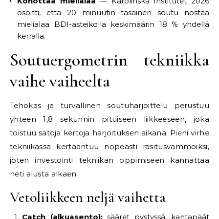
Kohottaa mielialaa
— Karolinska Institutet 2026
osoitti, että 20 minuutin tasainen soutu nostaa
mielialaa BDI-asteikolla keskimäärin 18 % yhdellä
kerralla.
Soutuergometrin tekniikka
vaihe vaiheelta
Tehokas ja turvallinen soutuharjoittelu perustuu
yhteen 1,8 sekunnin pituiseen liikkeeseen, joka
toistuu satoja kertoja harjoituksen aikana. Pieni virhe
tekniikassa kertaantuu nopeasti rasitusvammoiksi,
joten investointi tekniikan oppimiseen kannattaa
heti alusta alkaen.
Vetoliikkeen neljä vaihetta
Catch (alkuasento):
sääret pystyssä, kantapäät