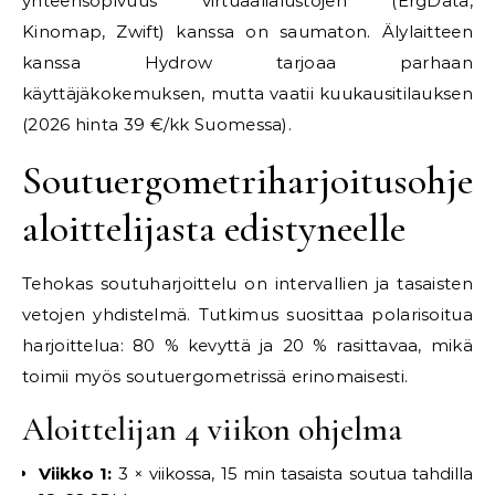
yhteensopivuus virtuaalialustojen (ErgData,
Kinomap, Zwift) kanssa on saumaton. Älylaitteen
kanssa Hydrow tarjoaa parhaan
käyttäjäkokemuksen, mutta vaatii kuukausitilauksen
(2026 hinta 39 €/kk Suomessa).
Soutuergometriharjoitusohjel
aloittelijasta edistyneelle
Tehokas soutuharjoittelu on intervallien ja tasaisten
vetojen yhdistelmä. Tutkimus suosittaa polarisoitua
harjoittelua: 80 % kevyttä ja 20 % rasittavaa, mikä
toimii myös soutuergometrissä erinomaisesti.
Aloittelijan 4 viikon ohjelma
Viikko 1:
3 × viikossa, 15 min tasaista soutua tahdilla