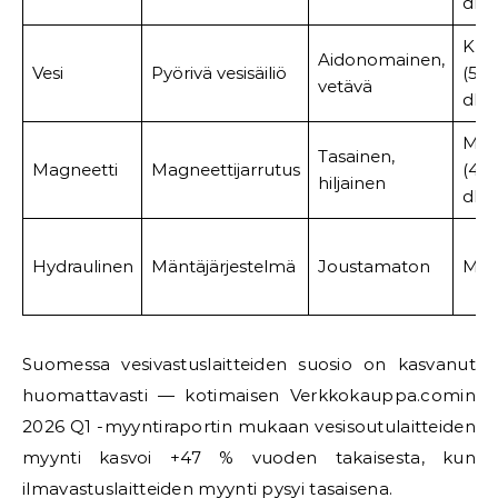
dB)
Kesk
Aidonomainen,
Vesi
Pyörivä vesisäiliö
(55
vetävä
dB)
Mat
Tasainen,
Magneetti
Magneettijarrutus
(45
hiljainen
dB)
Hydraulinen
Mäntäjärjestelmä
Joustamaton
Mat
Suomessa vesivastuslaitteiden suosio on kasvanut
huomattavasti — kotimaisen Verkkokauppa.comin
2026 Q1 -myyntiraportin mukaan vesisoutulaitteiden
myynti kasvoi +47 % vuoden takaisesta, kun
ilmavastuslaitteiden myynti pysyi tasaisena.