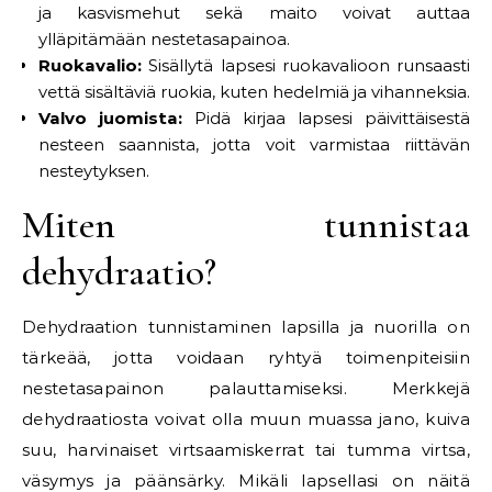
ja kasvismehut sekä maito voivat auttaa
ylläpitämään nestetasapainoa.
Ruokavalio:
Sisällytä lapsesi ruokavalioon runsaasti
vettä sisältäviä ruokia, kuten hedelmiä ja vihanneksia.
Valvo juomista:
Pidä kirjaa lapsesi päivittäisestä
nesteen saannista, jotta voit varmistaa riittävän
nesteytyksen.
Miten tunnistaa
dehydraatio?
Dehydraation tunnistaminen lapsilla ja nuorilla on
tärkeää, jotta voidaan ryhtyä toimenpiteisiin
nestetasapainon palauttamiseksi. Merkkejä
dehydraatiosta voivat olla muun muassa jano, kuiva
suu, harvinaiset virtsaamiskerrat tai tumma virtsa,
väsymys ja päänsärky. Mikäli lapsellasi on näitä