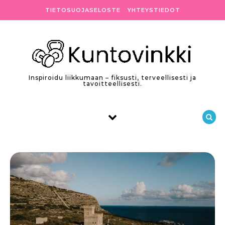
Skip to content
TIETOSUOJASELOSTE
YHTEYSTIEDOT
Inspiroidu liikkumaan – fiksusti, terveellisesti ja
tavoitteellisesti.