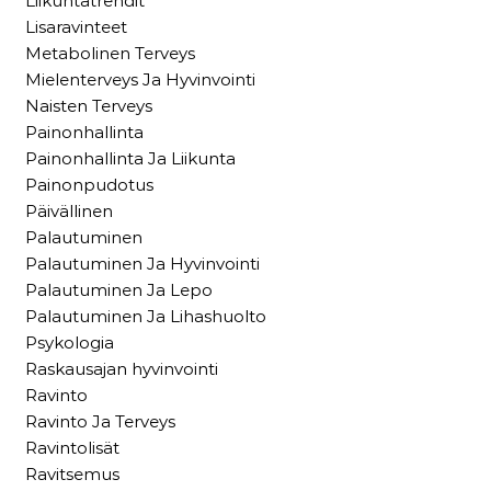
Liikuntatrendit
Lisaravinteet
Metabolinen Terveys
Mielenterveys Ja Hyvinvointi
Naisten Terveys
Painonhallinta
Painonhallinta Ja Liikunta
Painonpudotus
Päivällinen
Palautuminen
Palautuminen Ja Hyvinvointi
Palautuminen Ja Lepo
Palautuminen Ja Lihashuolto
Psykologia
Raskausajan hyvinvointi
Ravinto
Ravinto Ja Terveys
Ravintolisät
Ravitsemus