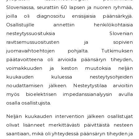
Sloveniassa, seurattiin 60 lapsen ja nuoren ryhmää,
joilla oli diagnosoitu ensisijaisia päänsärkyjä.
Osallistujille annettiin henkilökohtaisia
nesteytyssuosituksia Slovenian
ravitsemussuositusten ja sopivien
juomavaihtoehtojen pohjalta. Tutkimuksen
päätavoitteena oli arvioida päänsäryn tiheyden,
voimakkuuden ja keston muutoksia neljän
kuukauden kuluessa nesteytysohjeiden
noudattamisen jälkeen. Nesteytystilaa arvioitiin
myös bioelektrisen impedanssianalyysin avulla
osalla osallistujista.
Neljän kuukauden intervention jälkeen osallistujat
olivat lisänneet merkittävästi päivittäistä nesteen
saantiaan, mikä oli yhteydessä päänsäryn tiheyden ja