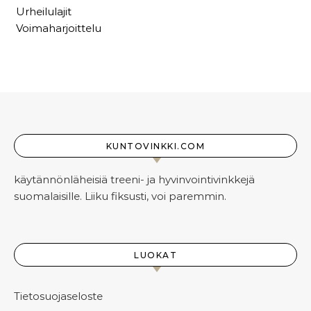
Urheilulajit
Voimaharjoittelu
KUNTOVINKKI.COM
käytännönläheisiä treeni- ja hyvinvointivinkkejä
suomalaisille. Liiku fiksusti, voi paremmin.
LUOKAT
Tietosuojaseloste