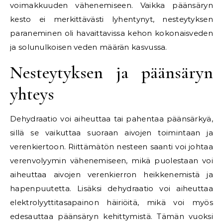
voimakkuuden vähenemiseen. Vaikka päänsäryn
kesto ei merkittävästi lyhentynyt, nesteytyksen
paraneminen oli havaittavissa kehon kokonaisveden
ja solunulkoisen veden määrän kasvussa.
Nesteytyksen ja päänsäryn
yhteys
Dehydraatio voi aiheuttaa tai pahentaa päänsärkyä,
sillä se vaikuttaa suoraan aivojen toimintaan ja
verenkiertoon. Riittämätön nesteen saanti voi johtaa
verenvolyymin vähenemiseen, mikä puolestaan voi
aiheuttaa aivojen verenkierron heikkenemistä ja
hapenpuutetta. Lisäksi dehydraatio voi aiheuttaa
elektrolyyttitasapainon häiriöitä, mikä voi myös
edesauttaa päänsäryn kehittymistä. Tämän vuoksi