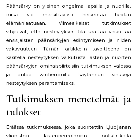
Päänsärky on yleinen ongelma lapsilla ja nuorilla,
mikä voi merkittävästi heikentää heidän
elämänlaatuaan. Viimeaikaiset tutkimukset
vihjaavat, että nesteytyksen tila saattaa vaikuttaa
ensisijaisten päänsärkyjen esiintymiseen ja niiden
vakavuuteen. Tämän artikkelin tavoitteena on
käsitellä nesteytyksen vaikutusta lasten ja nuorten
päänsärkyjen ominaispiirteisiin tutkimuksen valossa
ja antaa vanhemmille käytännön vinkkejä
nesteytyksen parantamiseksi.
Tutkimuksen menetelmät ja
tulokset
Eräässä tutkimuksessa, joka suoritettiin Ljubljanan
yliopiston lastenneurologian poliklinikalla