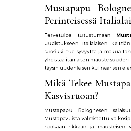
Mustapapu Bologne
Perinteisessä Italiala
Tervetuloa tutustumaan
Must
uudistukseen italialaisen keittiö
suosikki, tuo syvyyttä ja makua tä
yhdistää itämaisen mausteisuuden j
täysin uudenlaisen kulinaarisen elä
Mikä Tekee Mustapap
Kasvisruoan?
Mustapapu Bolognesen salaisuu
Mustapavuista valmistettu valkosipuli
ruokaan rikkaan ja mausteisen v