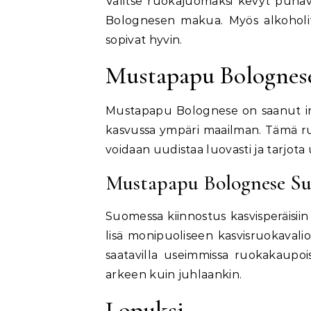
Valitse ruokajuomaksi kevyt punavii
Bolognesen makua. Myös alkoholitt
sopivat hyvin.
Mustapapu Bolognes
Mustapapu Bolognese on saanut inspi
kasvussa ympäri maailman. Tämä ruok
voidaan uudistaa luovasti ja tarjot
Mustapapu Bolognese S
Suomessa kiinnostus kasvisperäisii
lisä monipuoliseen kasvisruokavali
saatavilla useimmissa ruokakaupoi
arkeen kuin juhlaankin.
Lopuksi