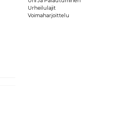
Uni Ja Palautuminen
Urheilulajit
Voimaharjoittelu