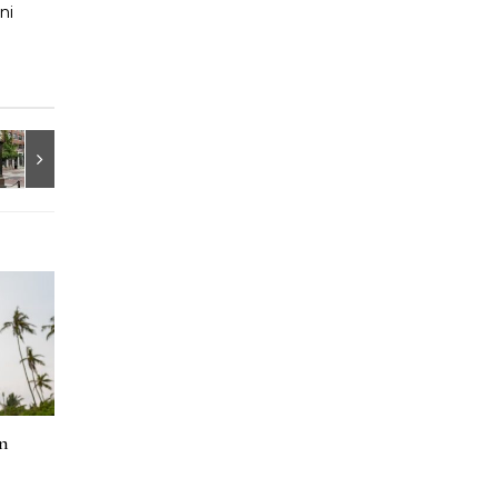
ni
en