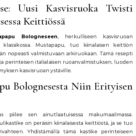
se: Uusi Kasvisruoka Twisti
isessa Keittiössä
apapu Bologneseen
, herkulliseen kasvisruoan
n klassikossa. Mustapapu, tuo kiinalaisen keittiön
hän nopeasti valmistuvaan arkiruokaan. Tämä resepti
a perinteisen italialaisen ruoanvalmistuksen, luoden
myksen kasvisruoan ystäville.
u Bolognesesta Niin Erityisen
s piilee sen ainutlaatuisessa makumaailmassa.
kastike on peräisin kiinalaisesta keittiöstä, ja se tuo
ivahteen. Yhdistämällä tämä kastike perinteiseen