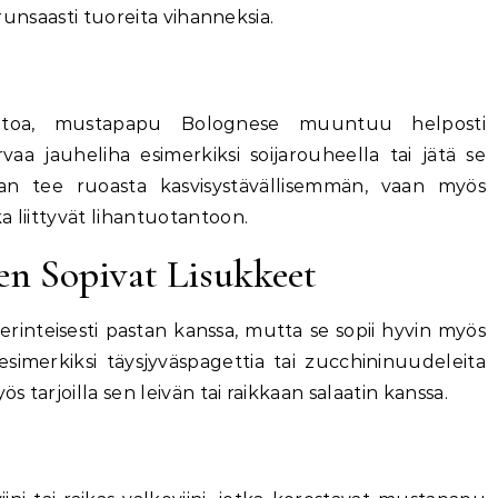
 runsaasti tuoreita vihanneksia.
toehtoa, mustapapu Bolognese muuntuu helposti
rvaa jauheliha esimerkiksi soijarouheella tai jätä se
an tee ruoasta kasvisystävällisemmän, vaan myös
a liittyvät lihantuotantoon.
n Sopivat Lisukkeet
rinteisesti pastan kanssa, mutta se sopii hyvin myös
simerkiksi täysjyväspagettia tai zucchininuudeleita
 tarjoilla sen leivän tai raikkaan salaatin kanssa.