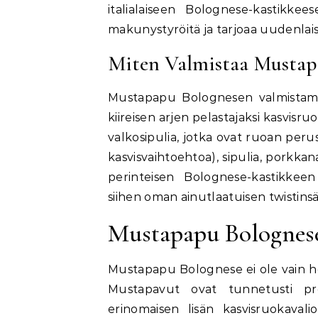
italialaiseen Bolognese-kastikkee
makunystyröitä ja tarjoaa uudenlai
Miten Valmistaa Mustap
Mustapapu Bolognesen valmistamine
kiireisen arjen pelastajaksi kasvis
valkosipulia, jotka ovat ruoan perust
kasvisvaihtoehtoa), sipulia, porkkan
perinteisen Bolognese-kastikkee
siihen oman ainutlaatuisen twistinsä
Mustapapu Bolognes
Mustapapu Bolognese ei ole vain he
Mustapavut ovat tunnetusti prote
erinomaisen lisän kasvisruokavali