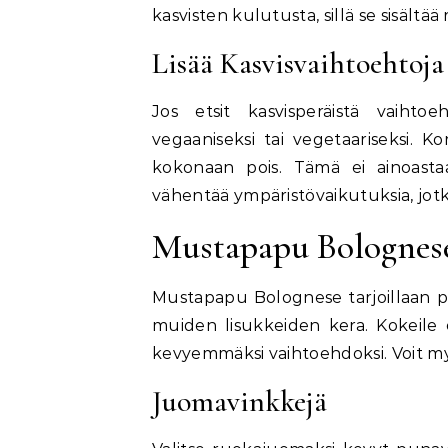
kasvisten kulutusta, sillä se sisältää
Lisää Kasvisvaihtoehtoja
Jos etsit kasvisperäistä vaih
vegaaniseksi tai vegetaariseksi. Ko
kokonaan pois. Tämä ei ainoasta
vähentää ympäristövaikutuksia, jotk
Mustapapu Bolognese
Mustapapu Bolognese tarjoillaan pe
muiden lisukkeiden kera. Kokeile e
kevyemmäksi vaihtoehdoksi. Voit myös
Juomavinkkejä