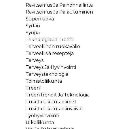
Ravitsemus Ja Painonhallinta
Ravitsemus Ja Palautuminen
Superruoka
Sydän
Syöpä
Teknologia Ja Treeni
Terveellinen ruokavalio
Terveellisiä reseptejä
Terveys
Terveys Ja Hyvinvointi
Terveysteknologia
Toimistoliikunta
Treeni
Treenitrendit Ja Teknologia
Tuki Ja Liikuntaelimet
Tuki Ja Liikuntaelinvaivat
Tyohyvinvointi
Ulkoliikunta