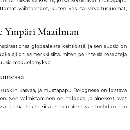
ni tai raikas valkoviini, jotka korostavat mustapapu
omat vaihtoehdot, kuten vesi tai virvoitusjuomat,
e Ympäri Maailman
raationsa globaaleista keittiöistä, ja sen suosio on
alaji on esimerkki siitä, miten perinteisiä reseptejä
a uusia makuelämyksiä.
uomessa
n ruokiin kasvaa, ja mustapapu Bolognese on loistava
oon. Sen valmistaminen on helppoa, ja ainekset ovat
ssa. Tämä tekee siitä erinomaisen vaihtoehdon niin