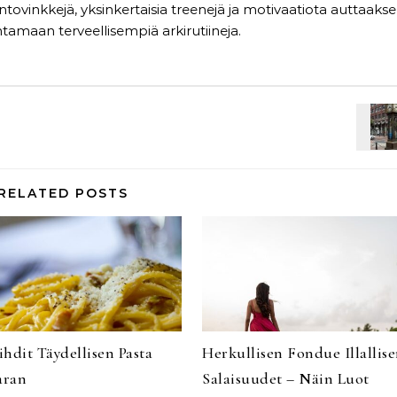
ntovinkkejä, yksinkertaisia ​​treenejä ja motivaatiota auttaakse
ntamaan terveellisempiä arkirutiineja.
RELATED POSTS
hdit Täydellisen Pasta
Herkullisen Fondue Illallis
aran
Salaisuudet – Näin Luot