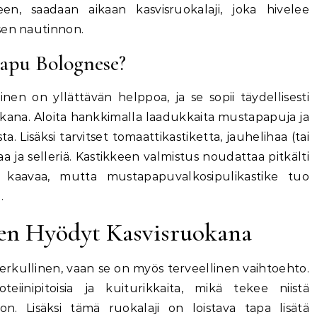
seen, saadaan aikaan kasvisruokalaji, joka hivelee
sen nautinnon.
apu Bolognese?
n on yllättävän helppoa, ja se sopii täydellisesti
ruokana. Aloita hankkimalla laadukkaita mustapapuja ja
a. Lisäksi tarvitset tomaattikastiketta, jauhelihaa (tai
aa ja selleriä. Kastikkeen valmistus noudattaa pitkälti
n kaavaa, mutta mustapapuvalkosipulikastike tuo
.
en Hyödyt Kasvisruokana
rkullinen, vaan se on myös terveellinen vaihtoehto.
iinipitoisia ja kuiturikkaita, mikä tekee niistä
oon. Lisäksi tämä ruokalaji on loistava tapa lisätä