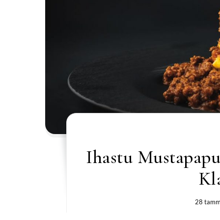
Ihastu Mustapapu 
Kl
28 tamm