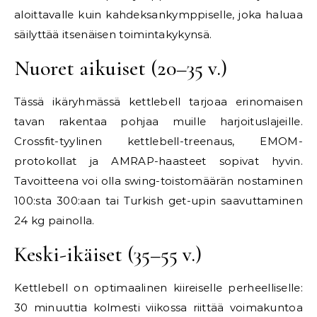
aloittavalle kuin kahdeksankymppiselle, joka haluaa
säilyttää itsenäisen toimintakykynsä.
Nuoret aikuiset (20–35 v.)
Tässä ikäryhmässä kettlebell tarjoaa erinomaisen
tavan rakentaa pohjaa muille harjoituslajeille.
Crossfit-tyylinen kettlebell-treenaus, EMOM-
protokollat ja AMRAP-haasteet sopivat hyvin.
Tavoitteena voi olla swing-toistomäärän nostaminen
100:sta 300:aan tai Turkish get-upin saavuttaminen
24 kg painolla.
Keski-ikäiset (35–55 v.)
Kettlebell on optimaalinen kiireiselle perheelliselle:
30 minuuttia kolmesti viikossa riittää voimakuntoa