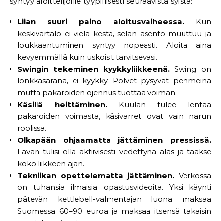
syntyy aloittelijoille tyypillisesti seuraavista syistä:
Liian suuri paino aloitusvaiheessa.
Kun
keskivartalo ei vielä kestä, selän asento muuttuu ja
loukkaantuminen syntyy nopeasti. Aloita aina
kevyemmällä kuin uskoisit tarvitsevasi.
Swingin tekeminen kyykkyliikkeenä.
Swing on
lonkkasarana, ei kyykky. Polvet pysyvät pehmeinä
mutta pakaroiden ojennus tuottaa voiman.
Käsillä heittäminen.
Kuulan tulee lentää
pakaroiden voimasta, käsivarret ovat vain narun
roolissa.
Olkapään ohjaamatta jättäminen pressissä.
Lavan tulisi olla aktiivisesti vedettynä alas ja taakse
koko liikkeen ajan.
Tekniikan opettelematta jättäminen.
Verkossa
on tuhansia ilmaisia opastusvideoita. Yksi käynti
pätevän kettlebell-valmentajan luona maksaa
Suomessa 60–90 euroa ja maksaa itsensä takaisin