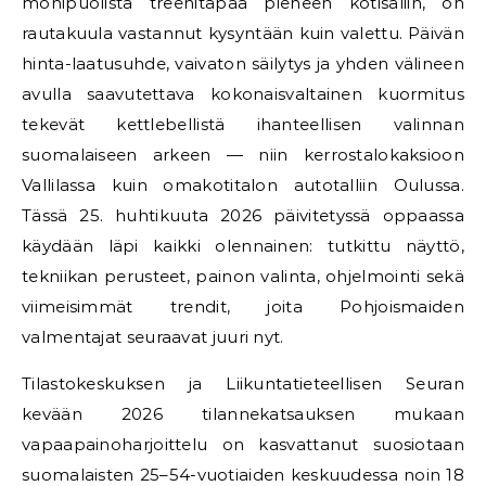
monipuolista treenitapaa pieneen kotisaliin, on
rautakuula vastannut kysyntään kuin valettu. Päivän
hinta-laatusuhde, vaivaton säilytys ja yhden välineen
avulla saavutettava kokonaisvaltainen kuormitus
tekevät kettlebellistä ihanteellisen valinnan
suomalaiseen arkeen — niin kerrostalokaksioon
Vallilassa kuin omakotitalon autotalliin Oulussa.
Tässä 25. huhtikuuta 2026 päivitetyssä oppaassa
käydään läpi kaikki olennainen: tutkittu näyttö,
tekniikan perusteet, painon valinta, ohjelmointi sekä
viimeisimmät trendit, joita Pohjoismaiden
valmentajat seuraavat juuri nyt.
Tilastokeskuksen ja Liikuntatieteellisen Seuran
kevään 2026 tilannekatsauksen mukaan
vapaapainoharjoittelu on kasvattanut suosiotaan
suomalaisten 25–54-vuotiaiden keskuudessa noin 18