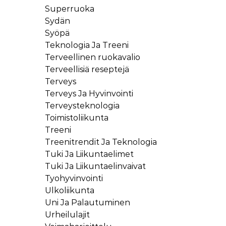
Superruoka
Sydän
Syöpä
Teknologia Ja Treeni
Terveellinen ruokavalio
Terveellisiä reseptejä
Terveys
Terveys Ja Hyvinvointi
Terveysteknologia
Toimistoliikunta
Treeni
Treenitrendit Ja Teknologia
Tuki Ja Liikuntaelimet
Tuki Ja Liikuntaelinvaivat
Tyohyvinvointi
Ulkoliikunta
Uni Ja Palautuminen
Urheilulajit