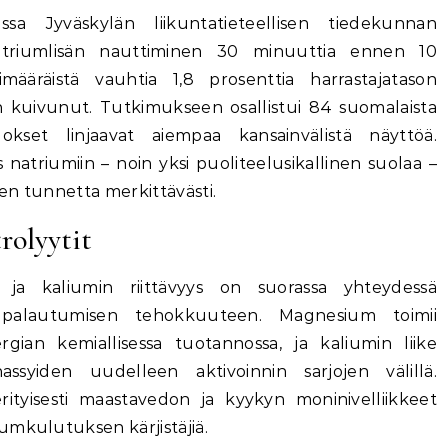
sa Jyväskylän liikuntatieteellisen tiedekunnan
natriumlisän nauttiminen 30 minuuttia ennen 10
määräistä vauhtia 1,8 prosenttia harrastajatason
ttain kuivunut. Tutkimukseen osallistui 84 suomalaista
lokset linjaavat aiempaa kansainvälistä näyttöä.
atriumiin – noin yksi puoliteelusikallinen suolaa –
en tunnetta merkittävästi.
rolyytit
 ja kaliumin riittävyys on suorassa yhteydessä
a palautumisen tehokkuuteen. Magnesium toimii
gian kemiallisessa tuotannossa, ja kaliumin liike
assyiden uudelleen aktivoinnin sarjojen välillä.
erityisesti maastavedon ja kyykyn moninivelliikkeet
umkulutuksen kärjistäjiä.