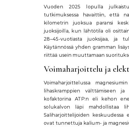
Vuoden 2025 lopulla julkaistus
tutkimuksessa havaittiin, että 
kilometrin juoksua paransi keski
juoksijoilla, kun lähtötila oli osi
28–45-vuotiasta juoksijaa, ja tu
Käytännössä yhden gramman lisäys n
riittää usein muuttamaan suorituks
Voimaharjoittelu ja elekt
Voimaharjoittelussa magnesiumin
lihaskramppien välttämiseen j
kofaktorina ATP:n eli kehon ener
solukalvon läpi mahdollistaa lih
Saliharjoittelijoiden keskuudessa 
ovat tunnettuja kalium- ja magnesi