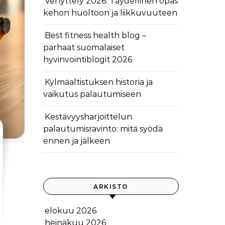
Venyttely 2026: Täydellinen opas
kehon huoltoon ja liikkuvuuteen
Best fitness health blog –
parhaat suomalaiset
hyvinvointiblogit 2026
Kylmäaltistuksen historia ja
vaikutus palautumiseen
Kestävyysharjoittelun
palautumisravinto: mitä syödä
ennen ja jälkeen
ARKISTO
elokuu 2026
heinäkuu 2026