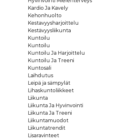
Hyvinvointi Mielenterveys
Kardio Ja Kavely
Kehonhuolto
Kestavyysharjoittelu
Kestävyysliikunta
Kuntoilu
Kuntoilu
Kuntoilu Ja Harjoittelu
Kuntoilu Ja Treeni
Kuntosali
Laihdutus
Leipä ja sämpylät
Lihaskuntoliikkeet
Liikunta
Liikunta Ja Hyvinvointi
Liikunta Ja Treeni
Liikuntamuodot
Liikuntatrendit
Lisaravinteet