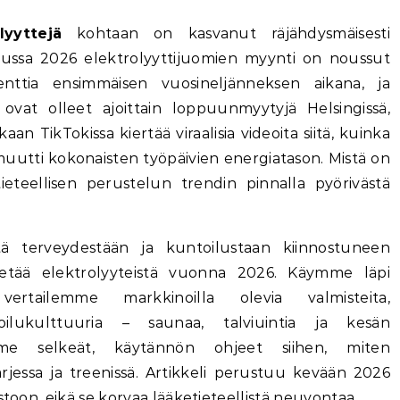
lyyttejä
kohtaan on kasvanut räjähdysmäisesti
ussa 2026 elektrolyyttijuomien myynti on noussut
senttia ensimmäisen vuosineljänneksen aikana, ja
vat olleet ajoittain loppuunmyytyjä Helsingissä,
n TikTokissa kiertää viraalisia videoita siitä, kuinka
uutti kokonaisten työpäivien energiatason. Mistä on
tieteellisen perustelun trendin pinnalla pyörivästä
ä terveydestään ja kuntoilustaan kiinnostuneen
ietää elektrolyyteistä vuonna 2026. Käymme läpi
vertailemme markkinoilla olevia valmisteita,
oilukulttuuria – saunaa, talviuintia ja kesän
e selkeät, käytännön ohjeet siihen, miten
 arjessa ja treenissä. Artikkeli perustuu kevään 2026
stoon, eikä se korvaa lääketieteellistä neuvontaa.