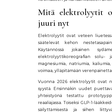
Mitä elektrolyytit 
juuri nyt
Elektrolyytit ovat veteen liuetess
säätelevät kehon nestetasapain
Käytännössä jokainen sydäm
elektrolyyttikoreografian solu- j
magnesiumia, natriumia, kaliumia
voimaa, ylläpitämään verenpainetta 
Vuonna 2026 elektrolyytit ovat n
syystä. Ensinnäkin uudet puettavat
yhteistyönä testattu prototyypp
reaaliajassa. Toiseksi GLP-1-lääkke
säilyttämisestä ja siihen liitty