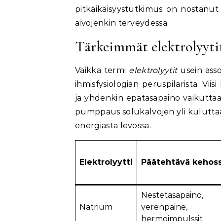
pitkäikäisyystutkimus on nostanut
aivojenkin terveydessä.
Tärkeimmät elektrolyyti
Vaikka termi
elektrolyytit
usein asso
ihmisfysiologian peruspilarista. Viisi
ja yhdenkin epätasapaino vaikuttaa 
pumppaus solukalvojen yli kulutta
energiasta levossa.
Elektrolyytti
Päätehtävä kehos
Nestetasapaino,
Natrium
verenpaine,
hermoimpulssit