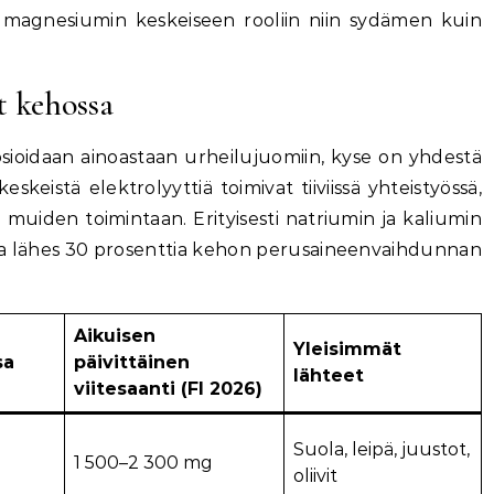
 magnesiumin keskeiseen rooliin niin sydämen kuin
t kehossa
sioidaan ainoastaan urheilujuomiin, kyse on yhdestä
 keskeistä elektrolyyttiä toimivat tiiviissä yhteistyössä,
muiden toimintaan. Erityisesti natriumin ja kaliumin
a lähes 30 prosenttia kehon perusaineenvaihdunnan
Aikuisen
Yleisimmät
sa
päivittäinen
lähteet
viitesaanti (FI 2026)
Suola, leipä, juustot,
1 500–2 300 mg
oliivit