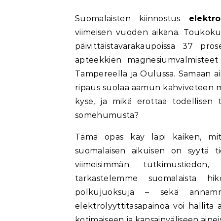
Suomalaisten kiinnostus
elektro
viimeisen vuoden aikana. Toukoku
päivittäistavarakaupoissa 37 pro
apteekkien magnesiumvalmisteet o
Tampereella ja Oulussa. Samaan aikaa
ripaus suolaa aamun kahviveteen m
kyse, ja mikä erottaa todellisen 
somehumusta?
Tämä opas käy läpi kaiken, mit
suomalaisen aikuisen on syytä t
viimeisimmän tutkimustiedon, 
tarkastelemme suomalaista hik
polkujuoksuja – sekä annamm
elektrolyyttitasapainoa voi hallita
kotimaiseen ja kansainväliseen ainei