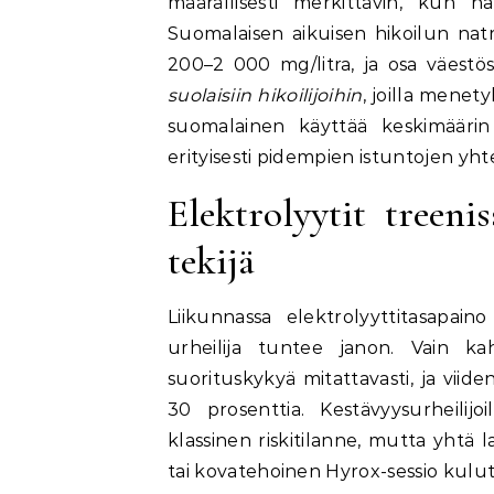
määrällisesti merkittävin, kun ha
Suomalaisen aikuisen hikoilun nat
200–2 000 mg/litra, ja osa väestö
suolaisiin hikoilijoihin
, joilla menet
suomalainen käyttää keskimäärin 1
erityisesti pidempien istuntojen yht
Elektrolyytit treeni
tekijä
Liikunnassa elektrolyyttitasapai
urheilija tuntee janon. Vain k
suorituskykyä mitattavasti, ja vii
30 prosenttia. Kestävyysurheilij
klassinen riskitilanne, mutta yhtä l
tai kovatehoinen Hyrox-sessio kulutt