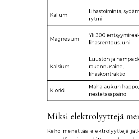
Lihastoiminta, sydä
Kalium
rytmi
Yli 300 entsyymireak
Magnesium
lihasrentous, uni
Luuston ja hampaid
Kalsium
rakennusaine,
lihaskontraktio
Mahalaukun happo,
Kloridi
nestetasapaino
Miksi elektrolyyttejä me
Keho menettää elektrolyyttejä jatk