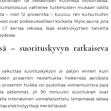
rjoitellaan tai oleskellaan kuumissa olosuhteissa.
riumpitoisuus vaihtelee tutkimusten mukaan välillä
stä – noin 12 prosenttia – kuuluu niin kutsuttuihin
ykset ovat poikkeuksellisen korkeita. Myös sauna, jota
,7 kertaa viikossa, lisää elektrolyyttien tarvetta
eydessä.
ssä – suorituskyvyn ratkaiseva
no vaikuttaa suorituskykyyn jo paljon ennen kuin
ahden prosentin nestehukka heikentää aerobista
den prosentin hukka voi pudottaa voimantuottoa jopa
oilla pidemmät, yli 90 minuutin suoritukset ovat
ailla intensiivinen voimaharjoittelu lämpimässä salissa
aa elektrolyyttejä merkittävästi.