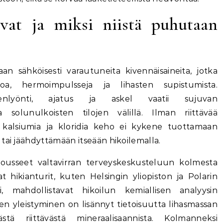
ovat ja miksi niistä puhutaan
aan sähköisesti varautuneita kivennäisaineita, jotka
oa, hermoimpulsseja ja lihasten supistumista.
enlyönti, ajatus ja askel vaatii sujuvan
a solunulkoisten tilojen välillä. Ilman riittävää
, kalsiumia ja kloridia keho ei kykene tuottamaan
tai jäähdyttämään itseään hikoilemalla.
ousseet valtavirran terveyskeskusteluun kolmesta
 hikianturit, kuten Helsingin yliopiston ja Polarin
i, mahdollistavat hikoilun kemiallisen analyysin
iden yleistyminen on lisännyt tietoisuutta lihasmassan
västä riittävästä mineraalisaannista. Kolmanneksi